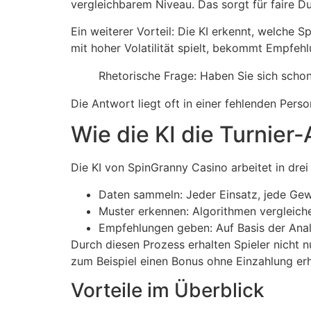
vergleichbarem Niveau. Das sorgt für faire D
Ein weiterer Vorteil: Die KI erkennt, welche 
mit hoher Volatilität spielt, bekommt Empfehl
Rhetorische Frage: Haben Sie sich scho
Die Antwort liegt oft in einer fehlenden Pers
Wie die KI die Turnier
Die KI von SpinGranny Casino arbeitet in drei 
Daten sammeln: Jeder Einsatz, jede Gewi
Muster erkennen: Algorithmen vergleich
Empfehlungen geben: Auf Basis der Ana
Durch diesen Prozess erhalten Spieler nicht
zum Beispiel einen Bonus ohne Einzahlung erh
Vorteile im Überblick