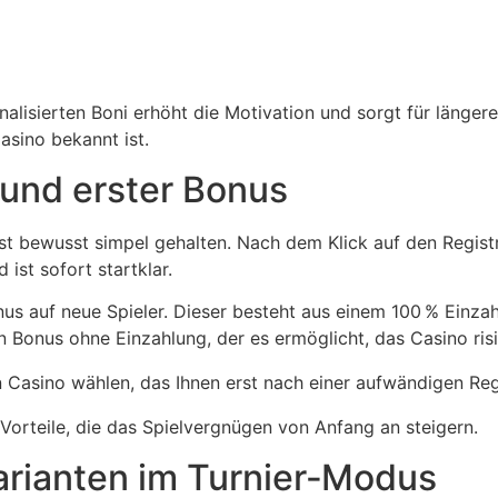
alisierten Boni erhöht die Motivation und sorgt für längere
asino bekannt ist.
 und erster Bonus
t bewusst simpel gehalten. Nach dem Klick auf den Regist
 ist sofort startklar.
nus auf neue Spieler. Dieser besteht aus einem 100 % Einzah
n Bonus ohne Einzahlung, der es ermöglicht, das Casino risi
n Casino wählen, das Ihnen erst nach einer aufwändigen Reg
Vorteile, die das Spielvergnügen von Anfang an steigern.
arianten im Turnier‑Modus