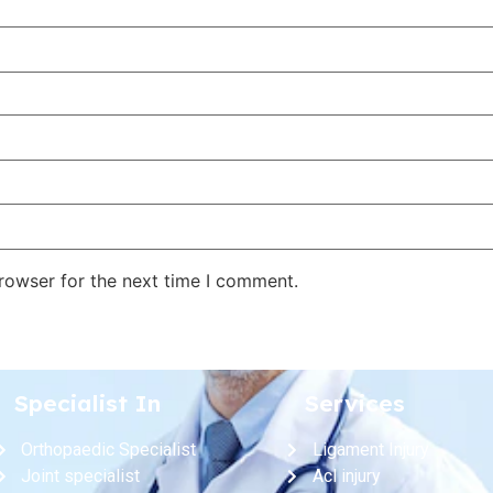
rowser for the next time I comment.
Specialist In
Services
Orthopaedic Specialist
Ligament Injury
Joint specialist
Acl injury