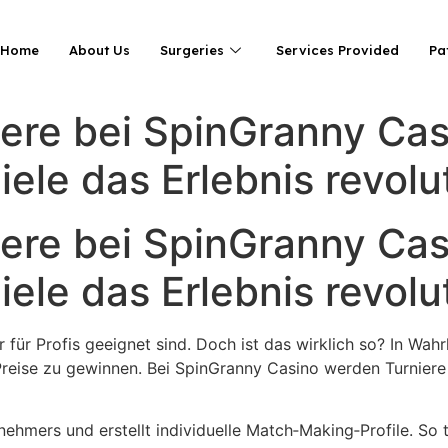
Home
About Us
Surgeries
Services Provided
Pa
iere bei SpinGranny Cas
iele das Erlebnis revolu
iere bei SpinGranny Cas
iele das Erlebnis revolu
r für Profis geeignet sind. Doch ist das wirklich so? In Wah
e Preise zu gewinnen. Bei SpinGranny Casino werden Turnie
lnehmers und erstellt individuelle Match‑Making‑Profile. So