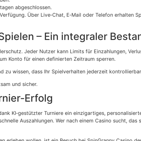
tagen abgeschlossen.
erfügung. Über Live‑Chat, E‑Mail oder Telefon erhalten Spie
pielen – Ein integraler Bestan
rschutz. Jeder Nutzer kann Limits für Einzahlungen, Verlus
um Konto für einen definierten Zeitraum sperren.
d zu wissen, dass Ihr Spielverhalten jederzeit kontrollierbar
tsam und sicher.
nier‑Erfolg
 KI‑gestützter Turniere ein einzigartiges, personalisierte
chnelle Auszahlungen. Wer nach einem Casino sucht, das s
eren erleben wollen, ist ein Besuch bei SpinGranny Casino de