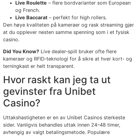
Live Roulette
– flere bordvarianter som European
og French.
Live Baccarat
– perfekt for high rollers.
Den høye kvaliteten på kameraer og rask streaming gjør
at du opplever nesten samme spenning som i et fysisk
casino.
Did You Know?
Live dealer‑spill bruker ofte flere
kameraer og RFID‑teknologi for å sikre at hver kort- og
terningkast er helt transparent.
Hvor raskt kan jeg ta ut
gevinster fra Unibet
Casino?
Uttakshastigheten er en av Unibet Casinos sterkeste
sider. Vanligvis behandles uttak innen 24–48 timer,
avhengig av valgt betalingsmetode. Populære