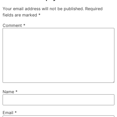
Your email address will not be published.
Required
fields are marked
*
Comment
*
Name
*
Email
*