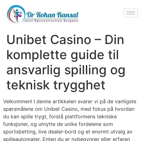
Unibet Casino – Din
komplette guide til
ansvarlig spilling og
teknisk trygghet
Velkommen! I denne artikkelen svarer vi på de vanligste
spørsmålene om Unibet Casino, med fokus på hvordan
du kan spille trygt, forstå plattformens tekniske
funksjoner, og utnytte de unike fordelene som
sportsbetting, live dealer‑bord og et enormt utvalg av
spilleautomater. Enten du er nybegynner eller erfaren