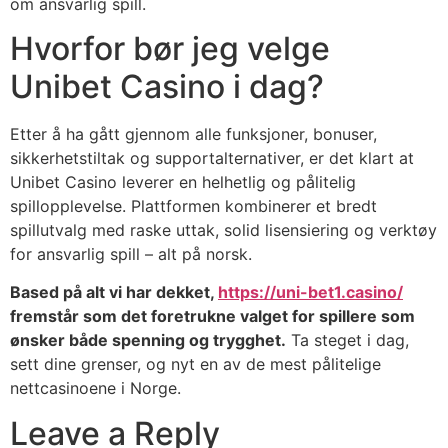
om ansvarlig spill.
Hvorfor bør jeg velge
Unibet Casino i dag?
Etter å ha gått gjennom alle funksjoner, bonuser,
sikkerhetstiltak og supportalternativer, er det klart at
Unibet Casino leverer en helhetlig og pålitelig
spillopplevelse. Plattformen kombinerer et bredt
spillutvalg med raske uttak, solid lisensiering og verktøy
for ansvarlig spill – alt på norsk.
Based på alt vi har dekket,
https://uni-bet1.casino/
fremstår som det foretrukne valget for spillere som
ønsker både spenning og trygghet.
Ta steget i dag,
sett dine grenser, og nyt en av de mest pålitelige
nettcasinoene i Norge.
Leave a Reply