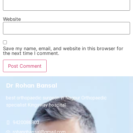
Website
Save my name, email, and website in this browser for
the next time I comment.
Dr Rohan Bansal
best orthopaedic surgeon in Nagpur Orthopaedic
specialist Kingsway hospital
9420086803
rohangbansal@gmail.com