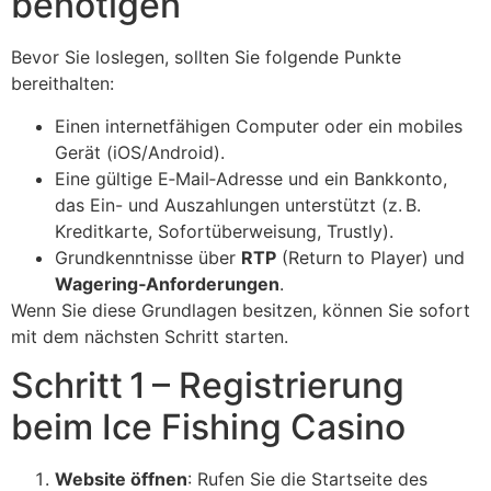
benötigen
Bevor Sie loslegen, sollten Sie folgende Punkte
bereithalten:
Einen internetfähigen Computer oder ein mobiles
Gerät (iOS/Android).
Eine gültige E‑Mail‑Adresse und ein Bankkonto,
das Ein- und Auszahlungen unterstützt (z. B.
Kreditkarte, Sofortüberweisung, Trustly).
Grundkenntnisse über
RTP
(Return to Player) und
Wagering‑Anforderungen
.
Wenn Sie diese Grundlagen besitzen, können Sie sofort
mit dem nächsten Schritt starten.
Schritt 1 – Registrierung
beim Ice Fishing Casino
Website öffnen
: Rufen Sie die Startseite des