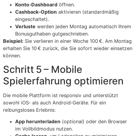
Konto‑Dashboard
öffnen.
Cashback‑Option
aktivieren (standardmäßig
eingeschaltet).
Verluste
werden jeden Montag automatisch Ihrem
Bonusguthaben gutgeschrieben.
Beispiel:
Sie verlieren in einer Woche 100 €. Am Montag
erhalten Sie 10 € zurück, die Sie sofort wieder einsetzen
können.
Schritt 5 – Mobile
Spielerfahrung optimieren
Die mobile Plattform ist responsiv und unterstützt
sowohl iOS‑ als auch Android‑Geräte. Für ein
reibungsloses Erlebnis:
App herunterladen
(optional) oder den Browser
im Vollbildmodus nutzen.