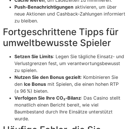
Cache leeren
, um Ladezeiten zu minimieren.
Push‑Benachrichtigungen
aktivieren, um über
neue Aktionen und Cashback‑Zahlungen informiert
zu bleiben.
Fortgeschrittene Tipps für
umweltbewusste Spieler
Setzen Sie Limits
: Legen Sie tägliche Einsatz‑ und
Verlustgrenzen fest, um verantwortungsbewusst
zu spielen.
Nutzen Sie den Bonus gezielt
: Kombinieren Sie
den
Ice Bonus
mit Spielen, die einen hohen RTP
(≥ 96 %) bieten.
Verfolgen Sie Ihre CO₂‑Bilanz
: Das Casino stellt
monatlich einen Bericht bereit, wie viel
Baumbestand durch Ihre Einsätze unterstützt
wurde.