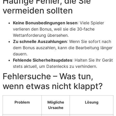
Häufige Fehler, die Sie
vermeiden sollten
Keine Bonusbedingungen lesen
: Viele Spieler
verlieren den Bonus, weil sie die 30‑fache
Wettanforderung übersehen.
Zu schnelle Auszahlungen
: Wenn Sie sofort nach
dem Bonus auszahlen, kann die Bearbeitung länger
dauern.
Fehlende Sicherheitsupdates
: Halten Sie Ihr Gerät
stets aktuell, um Datenlecks zu verhindern.
Fehlersuche – Was tun,
wenn etwas nicht klappt?
Problem
Mögliche
Lösung
Ursache