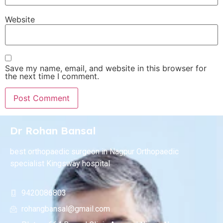
Website
Save my name, email, and website in this browser for
the next time I comment.
Dr Rohan Bansal
best orthopaedic surgeon in Nagpur Orthopaedic
specialist Kingsway hospital
9420086803
rohangbansal@gmail.com