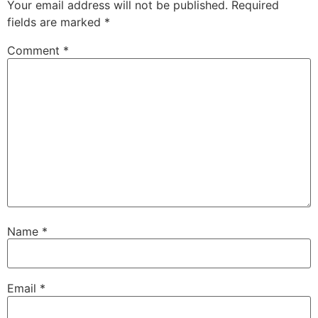
Your email address will not be published.
Required
fields are marked
*
Comment
*
Name
*
Email
*