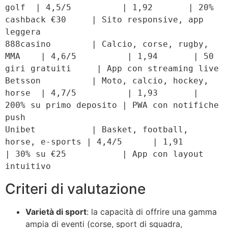
golf  | 4,5/5          | 1,92       | 20% 
cashback €30     | Sito responsive, app 
leggera

888casino        | Calcio, corse, rugby, 
MMA    | 4,6/5          | 1,94       | 50 
giri gratuiti     | App con streaming live

Betsson          | Moto, calcio, hockey, 
horse  | 4,7/5          | 1,93       | 
200% su primo deposito | PWA con notifiche 
push

Unibet           | Basket, football, 
horse, e‑sports | 4,4/5      | 1,91       
| 30% su €25           | App con layout 
Criteri di valutazione
Varietà di sport
: la capacità di offrire una gamma
ampia di eventi (corse, sport di squadra,