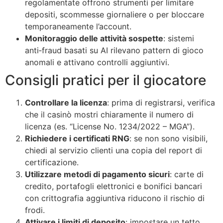
regolamentate offrono strumenti per limitare
depositi, scommesse giornaliere o per bloccare
temporaneamente l’account.
Monitoraggio delle attività sospette
: sistemi
anti‑fraud basati su AI rilevano pattern di gioco
anomali e attivano controlli aggiuntivi.
Consigli pratici per il giocatore
Controllare la licenza
: prima di registrarsi, verifica
che il casinò mostri chiaramente il numero di
licenza (es. “License No. 1234/2022 – MGA”).
Richiedere i certificati RNG
: se non sono visibili,
chiedi al servizio clienti una copia del report di
certificazione.
Utilizzare metodi di pagamento sicuri
: carte di
credito, portafogli elettronici e bonifici bancari
con crittografia aggiuntiva riducono il rischio di
frodi.
Attivare i limiti di deposito
: impostare un tetto