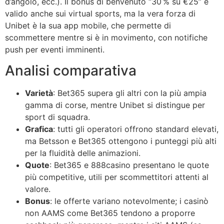
d’angolo, ecc.). Il bonus di benvenuto “30 % su €25” è
valido anche sui virtual sports, ma la vera forza di
Unibet è la sua app mobile, che permette di
scommettere mentre si è in movimento, con notifiche
push per eventi imminenti.
Analisi comparativa
Varietà
: Bet365 supera gli altri con la più ampia
gamma di corse, mentre Unibet si distingue per
sport di squadra.
Grafica
: tutti gli operatori offrono standard elevati,
ma Betsson e Bet365 ottengono i punteggi più alti
per la fluidità delle animazioni.
Quote
: Bet365 e 888casino presentano le quote
più competitive, utili per scommettitori attenti al
valore.
Bonus
: le offerte variano notevolmente; i casinò
non AAMS come Bet365 tendono a proporre