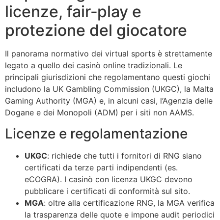
licenze, fair‑play e
protezione del giocatore
Il panorama normativo dei virtual sports è strettamente
legato a quello dei casinò online tradizionali. Le
principali giurisdizioni che regolamentano questi giochi
includono la UK Gambling Commission (UKGC), la Malta
Gaming Authority (MGA) e, in alcuni casi, l’Agenzia delle
Dogane e dei Monopoli (ADM) per i siti non AAMS.
Licenze e regolamentazione
UKGC
: richiede che tutti i fornitori di RNG siano
certificati da terze parti indipendenti (es.
eCOGRA). I casinò con licenza UKGC devono
pubblicare i certificati di conformità sul sito.
MGA
: oltre alla certificazione RNG, la MGA verifica
la trasparenza delle quote e impone audit periodici