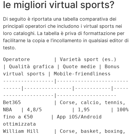
le migliori virtual sports?
Di seguito è riportata una tabella comparativa dei
principali operatori che includono i virtual sports nei
loro cataloghi. La tabella è priva di formattazione per
facilitarne la copia e l’incollamento in qualsiasi editor di
testo.
Operatore        | Varietà sport (es.)          
| Qualità grafica | Quote medie | Bonus 
virtual sports | Mobile‑friendliness

-----------------|------------------------
------|----------------|------------|-----
-----------------|--------------------

Bet365           | Corse, calcio, tennis, 
NBA   | 4,8/5          | 1,95       | 100% 
fino a €50      | App iOS/Android 
ottimizzata

William Hill     | Corse, basket, boxing, 