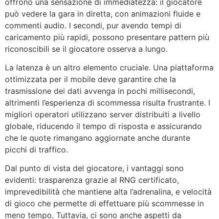
offrono una sensazione di immediatezza: il giocatore
può vedere la gara in diretta, con animazioni fluide e
commenti audio. I secondi, pur avendo tempi di
caricamento più rapidi, possono presentare pattern più
riconoscibili se il giocatore osserva a lungo.
La latenza è un altro elemento cruciale. Una piattaforma
ottimizzata per il mobile deve garantire che la
trasmissione dei dati avvenga in pochi millisecondi,
altrimenti l’esperienza di scommessa risulta frustrante. I
migliori operatori utilizzano server distribuiti a livello
globale, riducendo il tempo di risposta e assicurando
che le quote rimangano aggiornate anche durante
picchi di traffico.
Dal punto di vista del giocatore, i vantaggi sono
evidenti: trasparenza grazie al RNG certificato,
imprevedibilità che mantiene alta l’adrenalina, e velocità
di gioco che permette di effettuare più scommesse in
meno tempo. Tuttavia, ci sono anche aspetti da