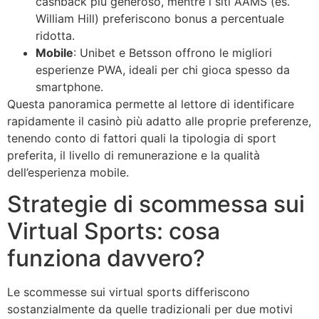
cashback più generoso, mentre i siti AAMS (es.
William Hill) preferiscono bonus a percentuale
ridotta.
Mobile
: Unibet e Betsson offrono le migliori
esperienze PWA, ideali per chi gioca spesso da
smartphone.
Questa panoramica permette al lettore di identificare
rapidamente il casinò più adatto alle proprie preferenze,
tenendo conto di fattori quali la tipologia di sport
preferita, il livello di remunerazione e la qualità
dell’esperienza mobile.
Strategie di scommessa sui
Virtual Sports: cosa
funziona davvero?
Le scommesse sui virtual sports differiscono
sostanzialmente da quelle tradizionali per due motivi