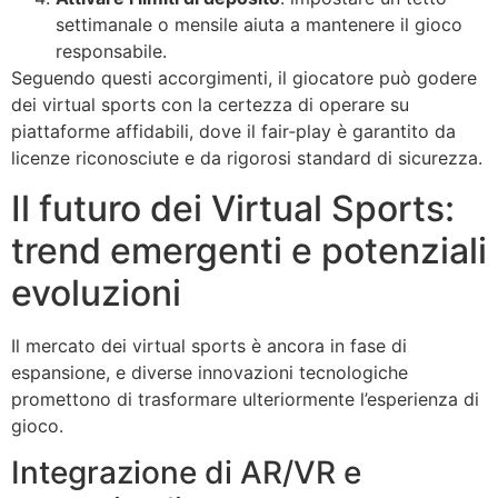
settimanale o mensile aiuta a mantenere il gioco
responsabile.
Seguendo questi accorgimenti, il giocatore può godere
dei virtual sports con la certezza di operare su
piattaforme affidabili, dove il fair‑play è garantito da
licenze riconosciute e da rigorosi standard di sicurezza.
Il futuro dei Virtual Sports:
trend emergenti e potenziali
evoluzioni
Il mercato dei virtual sports è ancora in fase di
espansione, e diverse innovazioni tecnologiche
promettono di trasformare ulteriormente l’esperienza di
gioco.
Integrazione di AR/VR e