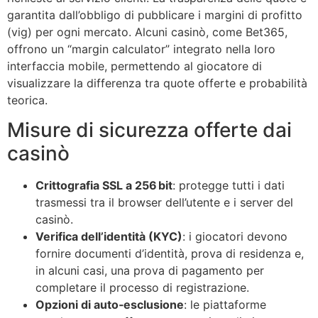
garantita dall’obbligo di pubblicare i margini di profitto
(vig) per ogni mercato. Alcuni casinò, come Bet365,
offrono un “margin calculator” integrato nella loro
interfaccia mobile, permettendo al giocatore di
visualizzare la differenza tra quote offerte e probabilità
teorica.
Misure di sicurezza offerte dai
casinò
Crittografia SSL a 256 bit
: protegge tutti i dati
trasmessi tra il browser dell’utente e i server del
casinò.
Verifica dell’identità (KYC)
: i giocatori devono
fornire documenti d’identità, prova di residenza e,
in alcuni casi, una prova di pagamento per
completare il processo di registrazione.
Opzioni di auto‑esclusione
: le piattaforme