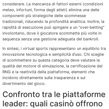
considerare. La mancanza di fattori esterni (condizioni
meteo, infortuni, forma degli atleti) elimina una delle
componenti più strategiche delle scommesse
tradizionali, riducendo la profondità analitica. Inoltre, la
rapidità di esecuzione può spingere a un “over‑betting”
involontario, dove il giocatore scommette più volte in
sequenza senza una gestione adeguata del bankroll.
In sintesi, i virtual sports rappresentano un equilibrio tra
innovazione tecnologica e semplicità d’uso. Chi sceglie
di scommettere su questa categoria deve valutare la
qualità del motore di simulazione, la certificazione del
RNG e la reattività della piattaforma, elementi che
incidono direttamente sulla trasparenza e sul
divertimento del gioco.
Confronto tra le piattaforme
leader: quali casinò offrono