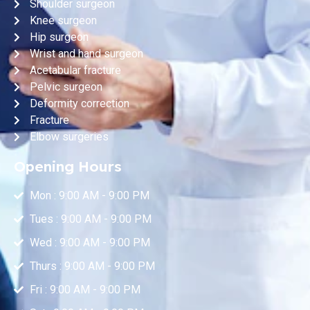
Shoulder surgeon
Knee surgeon
Hip surgeon
Wrist and hand surgeon
Acetabular fracture
Pelvic surgeon
Deformity correction
Fracture
Elbow surgeries
Opening Hours
Mon : 9:00 AM - 9:00 PM
Tues : 9:00 AM - 9:00 PM
Wed : 9:00 AM - 9:00 PM
Thurs : 9:00 AM - 9:00 PM
Fri : 9:00 AM - 9:00 PM