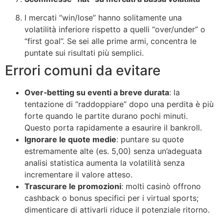
I mercati “win/lose” hanno solitamente una
volatilità inferiore rispetto a quelli “over/under” o
“first goal”. Se sei alle prime armi, concentra le
puntate sui risultati più semplici.
Errori comuni da evitare
Over‑betting su eventi a breve durata
: la
tentazione di “raddoppiare” dopo una perdita è più
forte quando le partite durano pochi minuti.
Questo porta rapidamente a esaurire il bankroll.
Ignorare le quote medie
: puntare su quote
estremamente alte (es. 5,00) senza un’adeguata
analisi statistica aumenta la volatilità senza
incrementare il valore atteso.
Trascurare le promozioni
: molti casinò offrono
cashback o bonus specifici per i virtual sports;
dimenticare di attivarli riduce il potenziale ritorno.