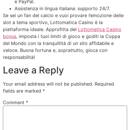
e PayPal.
Assistenza in lingua italiana: supporto 24/7.
Se sei un fan del calcio e vuoi provare l’emozione delle
slot a tema sportivo, Lottomatica Casino è la
piattaforma ideale. Approfitta del
Lottomatica Casino
bonus
, imposta i tuoi limiti di gioco e goditi la Coppa
del Mondo con la tranquillità di un sito affidabile e
veloce. Buona fortuna e, soprattutto, gioca con
responsabilità!
Leave a Reply
Your email address will not be published.
Required
fields are marked
*
Comment
*