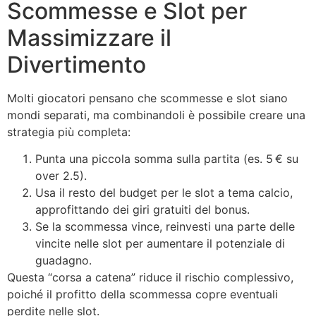
Scommesse e Slot per
Massimizzare il
Divertimento
Molti giocatori pensano che scommesse e slot siano
mondi separati, ma combinandoli è possibile creare una
strategia più completa:
Punta una piccola somma sulla partita (es. 5 € su
over 2.5).
Usa il resto del budget per le slot a tema calcio,
approfittando dei giri gratuiti del bonus.
Se la scommessa vince, reinvesti una parte delle
vincite nelle slot per aumentare il potenziale di
guadagno.
Questa “corsa a catena” riduce il rischio complessivo,
poiché il profitto della scommessa copre eventuali
perdite nelle slot.