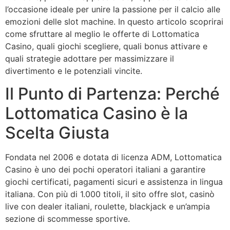
l’occasione ideale per unire la passione per il calcio alle
emozioni delle slot machine. In questo articolo scoprirai
come sfruttare al meglio le offerte di Lottomatica
Casino, quali giochi scegliere, quali bonus attivare e
quali strategie adottare per massimizzare il
divertimento e le potenziali vincite.
Il Punto di Partenza: Perché
Lottomatica Casino è la
Scelta Giusta
Fondata nel 2006 e dotata di licenza ADM, Lottomatica
Casino è uno dei pochi operatori italiani a garantire
giochi certificati, pagamenti sicuri e assistenza in lingua
italiana. Con più di 1.000 titoli, il sito offre slot, casinò
live con dealer italiani, roulette, blackjack e un’ampia
sezione di scommesse sportive.