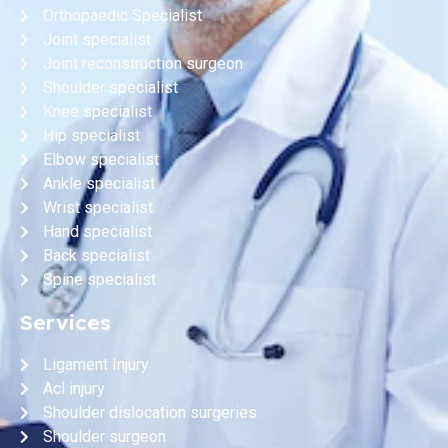
Orthopaedic Specialist
Joint specialist
Joint reconstruction surgeon
Shoulder specialist
Knee specialist
Hip specialist
Elbow specialist
Ankle specialist
Wrist specialist
Hand specialist
Back specialist
Spine specialist
Services
Ligament Injury
Acl injury
Shoulder dislocation surgeries
Shoulder surgeon