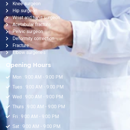
Knee surgeon
Hip surgeon
Wrist and hand surgeon
Acetabular fracture
Pelvic surgeon
Deformity correction
Fracture
Elbow surgeries
Opening Hours
Mon : 9:00 AM - 9:00 PM
Tues : 9:00 AM - 9:00 PM
Wed : 9:00 AM - 9:00 PM
Thurs : 9:00 AM - 9:00 PM
Fri : 9:00 AM - 9:00 PM
Sat : 9:00 AM - 9:00 PM