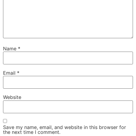
Name
*
Email
*
Website
Save my name, email, and website in this browser for
the next time I comment.