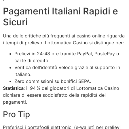
Pagamenti Italiani Rapidi e
Sicuri
Una delle critiche più frequenti ai casinò online riguarda
i tempi di prelievo. Lottomatica Casino si distingue per:
Prelievi in 24‑48 ore tramite PayPal, PostePay o
carte di credito.
Verifica dell’identità veloce grazie al supporto in
italiano.
Zero commissioni su bonifici SEPA.
Statistica
: il 94 % dei giocatori di Lottomatica Casino
dichiara di essere soddisfatto della rapidità dei
pagamenti.
Pro Tip
Preferisci i portafogli elettronici (e‑wallet) per prelievi