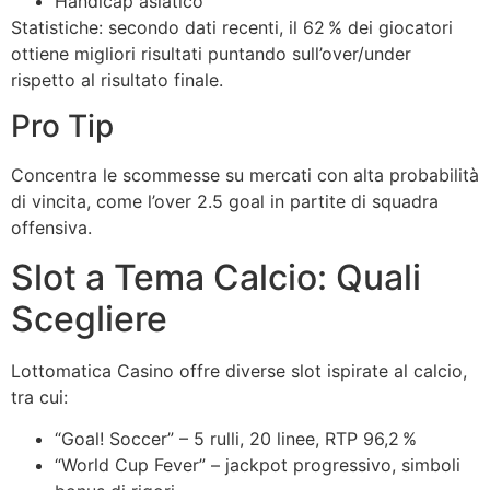
Handicap asiatico
Statistiche: secondo dati recenti, il 62 % dei giocatori
ottiene migliori risultati puntando sull’over/under
rispetto al risultato finale.
Pro Tip
Concentra le scommesse su mercati con alta probabilità
di vincita, come l’over 2.5 goal in partite di squadra
offensiva.
Slot a Tema Calcio: Quali
Scegliere
Lottomatica Casino offre diverse slot ispirate al calcio,
tra cui:
“Goal! Soccer” – 5 rulli, 20 linee, RTP 96,2 %
“World Cup Fever” – jackpot progressivo, simboli