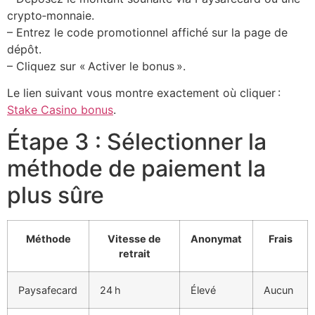
crypto‑monnaie.
– Entrez le code promotionnel affiché sur la page de
dépôt.
– Cliquez sur « Activer le bonus ».
Le lien suivant vous montre exactement où cliquer :
Stake Casino bonus
.
Étape 3 : Sélectionner la
méthode de paiement la
plus sûre
Méthode
Vitesse de
Anonymat
Frais
retrait
Paysafecard
24 h
Élevé
Aucun