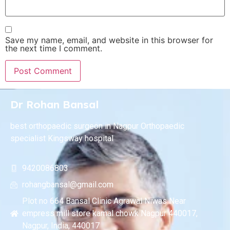
Save my name, email, and website in this browser for
the next time I comment.
Dr Rohan Bansal
best orthopaedic surgeon in Nagpur Orthopaedic
specialist Kingsway hospital
9420086803
rohangbansal@gmail.com
Plot no 664 Bansal Clinic Agrawal Niwas Near
empress mill store kamal chowk Nagpur 440017,
Nagpur, India, 440017