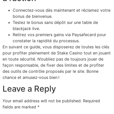
Connectez‑vous dès maintenant et réclamez votre
bonus de bienvenue.
Testez le bonus sans dépôt sur une table de
blackjack live.
Retirez vos premiers gains via Paysafecard pour
constater la rapidité du processus.
En suivant ce guide, vous disposerez de toutes les clés
pour profiter pleinement de Stake Casino tout en jouant
en toute sécurité. N’oubliez pas de toujours jouer de
façon responsable, de fixer des limites et de profiter
des outils de contrôle proposés par le site. Bonne
chance et amusez‑vous bien !
Leave a Reply
Your email address will not be published.
Required
fields are marked
*