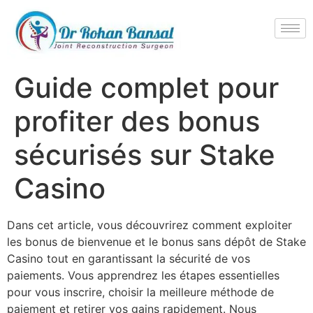
Guide complet pour
profiter des bonus
sécurisés sur Stake
Casino
Dans cet article, vous découvrirez comment exploiter
les bonus de bienvenue et le bonus sans dépôt de Stake
Casino tout en garantissant la sécurité de vos
paiements. Vous apprendrez les étapes essentielles
pour vous inscrire, choisir la meilleure méthode de
paiement et retirer vos gains rapidement. Nous