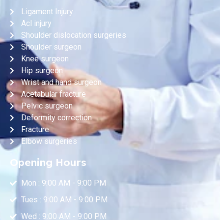
Ligament Injury
Acl injury
Shoulder dislocation surgeries
Shoulder surgeon
Knee surgeon
Hip surgeon
Wrist and hand surgeon
Acetabular fracture
Pelvic surgeon
Deformity correction
Fracture
Elbow surgeries
Opening Hours
Mon : 9:00 AM - 9:00 PM
Tues : 9:00 AM - 9:00 PM
Wed : 9:00 AM - 9:00 PM