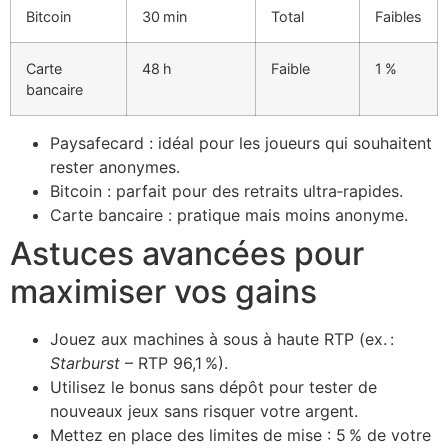
Bitcoin
30 min
Total
Faibles
Carte
48 h
Faible
1 %
bancaire
Paysafecard : idéal pour les joueurs qui souhaitent
rester anonymes.
Bitcoin : parfait pour des retraits ultra‑rapides.
Carte bancaire : pratique mais moins anonyme.
Astuces avancées pour
maximiser vos gains
Jouez aux machines à sous à haute RTP (ex. :
Starburst
– RTP 96,1 %).
Utilisez le bonus sans dépôt pour tester de
nouveaux jeux sans risquer votre argent.
Mettez en place des limites de mise : 5 % de votre