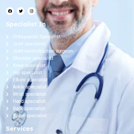
Specialist In
Orthopaedic Specialist
Joint specialist
Joint reconstruction surgeon
Shoulder specialist
Knee specialist
Hip specialist
Elbow specialist
Ankle specialist
Wrist specialist
Hand specialist
Back specialist
Spine specialist
Services