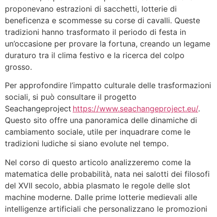
proponevano estrazioni di sacchetti, lotterie di
beneficenza e scommesse su corse di cavalli. Queste
tradizioni hanno trasformato il periodo di festa in
un’occasione per provare la fortuna, creando un legame
duraturo tra il clima festivo e la ricerca del colpo
grosso.
Per approfondire l’impatto culturale delle trasformazioni
sociali, si può consultare il progetto
Seachangeproject
https://www.seachangeproject.eu/
.
Questo sito offre una panoramica delle dinamiche di
cambiamento sociale, utile per inquadrare come le
tradizioni ludiche si siano evolute nel tempo.
Nel corso di questo articolo analizzeremo come la
matematica delle probabilità, nata nei salotti dei filosofi
del XVII secolo, abbia plasmato le regole delle slot
machine moderne. Dalle prime lotterie medievali alle
intelligenze artificiali che personalizzano le promozioni