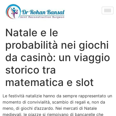
Natale e le
probabilità nei giochi
da casinò: un viaggio
storico tra
matematica e slot
Le festività natalizie hanno da sempre rappresentato un
momento di convivialità, scambio di regali e, non da
meno, di giochi d’azzardo. Nei mercati di Natale
medievali, le piazze si riempivano di bancarelle che