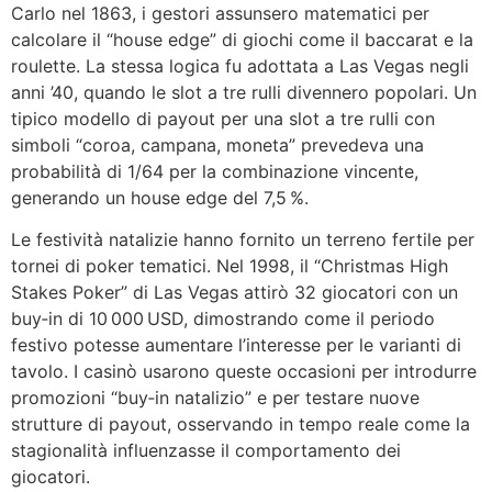
Carlo nel 1863, i gestori assunsero matematici per
calcolare il “house edge” di giochi come il baccarat e la
roulette. La stessa logica fu adottata a Las Vegas negli
anni ’40, quando le slot a tre rulli divennero popolari. Un
tipico modello di payout per una slot a tre rulli con
simboli “coroa, campana, moneta” prevedeva una
probabilità di 1/64 per la combinazione vincente,
generando un house edge del 7,5 %.
Le festività natalizie hanno fornito un terreno fertile per
tornei di poker tematici. Nel 1998, il “Christmas High
Stakes Poker” di Las Vegas attirò 32 giocatori con un
buy‑in di 10 000 USD, dimostrando come il periodo
festivo potesse aumentare l’interesse per le varianti di
tavolo. I casinò usarono queste occasioni per introdurre
promozioni “buy‑in natalizio” e per testare nuove
strutture di payout, osservando in tempo reale come la
stagionalità influenzasse il comportamento dei
giocatori.