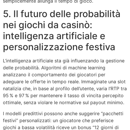
semplicemente allunga il tempo di gioco.
5. Il futuro delle probabilità
nei giochi da casinò:
intelligenza artificiale e
personalizzazione festiva
L’intelligenza artificiale sta già influenzando la gestione
delle probabilità. Algoritmi di machine learning
analizzano il comportamento dei giocatori per
adeguare le offerte in tempo reale. Immaginate una slot
natalizia che, in base al profilo dell’utente, varia l’RTP tra
95 % e 97 % per mantenere il tasso di vincita percepito
ottimale, senza violare le normative sul payout minimo.
I modelli predittivi possono anche suggerire “pacchetti
festivi” personalizzati: un giocatore che preferisce
giochi a bassa volatilità riceve un bonus “12 giorni di