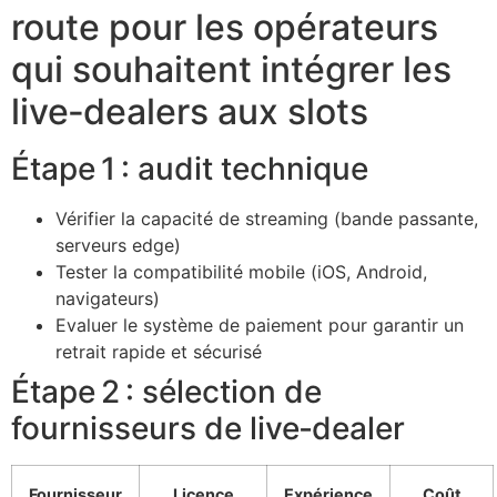
route pour les opérateurs
qui souhaitent intégrer les
live‑dealers aux slots
Étape 1 : audit technique
Vérifier la capacité de streaming (bande passante,
serveurs edge)
Tester la compatibilité mobile (iOS, Android,
navigateurs)
Evaluer le système de paiement pour garantir un
retrait rapide et sécurisé
Étape 2 : sélection de
fournisseurs de live‑dealer
Fournisseur
Licence
Expérience
Coût