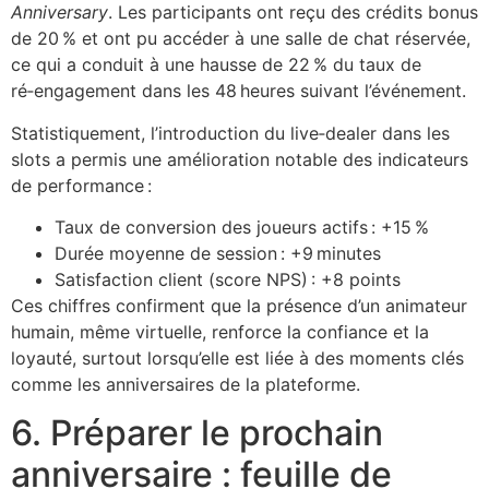
Anniversary
. Les participants ont reçu des crédits bonus
de 20 % et ont pu accéder à une salle de chat réservée,
ce qui a conduit à une hausse de 22 % du taux de
ré‑engagement dans les 48 heures suivant l’événement.
Statistiquement, l’introduction du live‑dealer dans les
slots a permis une amélioration notable des indicateurs
de performance :
Taux de conversion des joueurs actifs : +15 %
Durée moyenne de session : +9 minutes
Satisfaction client (score NPS) : +8 points
Ces chiffres confirment que la présence d’un animateur
humain, même virtuelle, renforce la confiance et la
loyauté, surtout lorsqu’elle est liée à des moments clés
comme les anniversaires de la plateforme.
6. Préparer le prochain
anniversaire : feuille de