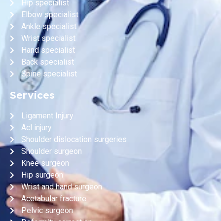
Hip specialist
Elbow specialist
Ankle specialist
Wrist specialist
Hand specialist
Back specialist
Spine specialist
Services
Ligament Injury
Acl injury
Shoulder dislocation surgeries
Shoulder surgeon
Knee surgeon
Hip surgeon
Wrist and hand surgeon
Acetabular fracture
Pelvic surgeon