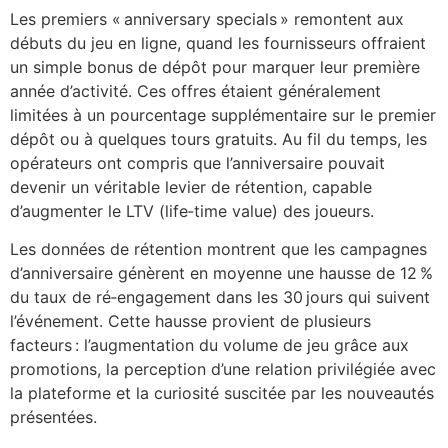
Les premiers « anniversary specials » remontent aux
débuts du jeu en ligne, quand les fournisseurs offraient
un simple bonus de dépôt pour marquer leur première
année d’activité. Ces offres étaient généralement
limitées à un pourcentage supplémentaire sur le premier
dépôt ou à quelques tours gratuits. Au fil du temps, les
opérateurs ont compris que l’anniversaire pouvait
devenir un véritable levier de rétention, capable
d’augmenter le LTV (life‑time value) des joueurs.
Les données de rétention montrent que les campagnes
d’anniversaire génèrent en moyenne une hausse de 12 %
du taux de ré‑engagement dans les 30 jours qui suivent
l’événement. Cette hausse provient de plusieurs
facteurs : l’augmentation du volume de jeu grâce aux
promotions, la perception d’une relation privilégiée avec
la plateforme et la curiosité suscitée par les nouveautés
présentées.