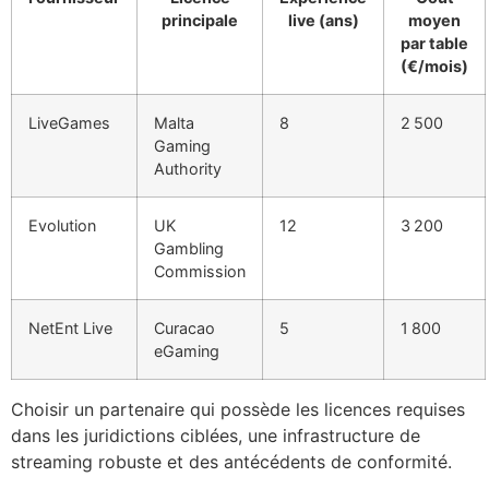
principale
live (ans)
moyen
par table
(€/mois)
LiveGames
Malta
8
2 500
Gaming
Authority
Evolution
UK
12
3 200
Gambling
Commission
NetEnt Live
Curacao
5
1 800
eGaming
Choisir un partenaire qui possède les licences requises
dans les juridictions ciblées, une infrastructure de
streaming robuste et des antécédents de conformité.