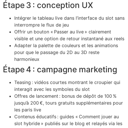
Étape 3 : conception UX
Intégrer le tableau live dans l’interface du slot sans
interrompre le flux de jeu
Offrir un bouton « Passer au live » clairement
visible et une option de retour instantané aux reels
Adapter la palette de couleurs et les animations
pour que le passage du 2D au 3D reste
harmonieux
Étape 4 : campagne marketing
Teasing : vidéos courtes montrant le croupier qui
interagit avec les symboles du slot
Offres de lancement : bonus de dépôt de 100 %
jusqu’à 200 €, tours gratuits supplémentaires pour
les paris live
Contenus éducatifs : guides « Comment jouer au
slot hybride » publiés sur le blog et relayés via les