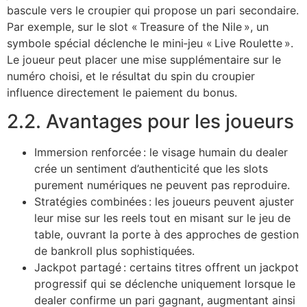
bascule vers le croupier qui propose un pari secondaire.
Par exemple, sur le slot « Treasure of the Nile », un
symbole spécial déclenche le mini‑jeu « Live Roulette ».
Le joueur peut placer une mise supplémentaire sur le
numéro choisi, et le résultat du spin du croupier
influence directement le paiement du bonus.
2.2. Avantages pour les joueurs
Immersion renforcée : le visage humain du dealer
crée un sentiment d’authenticité que les slots
purement numériques ne peuvent pas reproduire.
Stratégies combinées : les joueurs peuvent ajuster
leur mise sur les reels tout en misant sur le jeu de
table, ouvrant la porte à des approches de gestion
de bankroll plus sophistiquées.
Jackpot partagé : certains titres offrent un jackpot
progressif qui se déclenche uniquement lorsque le
dealer confirme un pari gagnant, augmentant ainsi