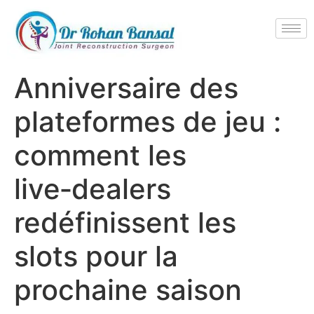
Anniversaire des
plateformes de jeu :
comment les
live‑dealers
redéfinissent les
slots pour la
prochaine saison