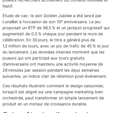
festif.
Étude de cas : le slot
Golden Jubilee
a été lancé par
LunaBet à l’occasion de son 10ᵉ anniversaire. Le jeu
proposait un RTP de 96,5 % et un jackpot progressif qui
augmentait de 0,5 % chaque jour pendant le mois de
célébration. En 30 jours, le titre a généré plus de
1,2 million de tours, avec un pic de trafic de 45 % le jour
du lancement. Les données internes montrent que les
joueurs qui ont participé aux tours gratuits
d’anniversaire ont maintenu une activité moyenne de
28 minutes par session pendant les deux semaines
suivantes, un indice clair de rétention post‑événement.
Ces résultats illustrent comment le design saisonnier,
lorsqu’il est aligné sur une campagne marketing bien
orchestrée, peut transformer un simple lancement de
produit en un moteur de croissance durable.