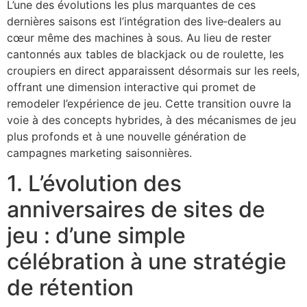
L’une des évolutions les plus marquantes de ces
dernières saisons est l’intégration des live‑dealers au
cœur même des machines à sous. Au lieu de rester
cantonnés aux tables de blackjack ou de roulette, les
croupiers en direct apparaissent désormais sur les reels,
offrant une dimension interactive qui promet de
remodeler l’expérience de jeu. Cette transition ouvre la
voie à des concepts hybrides, à des mécanismes de jeu
plus profonds et à une nouvelle génération de
campagnes marketing saisonnières.
1. L’évolution des
anniversaires de sites de
jeu : d’une simple
célébration à une stratégie
de rétention