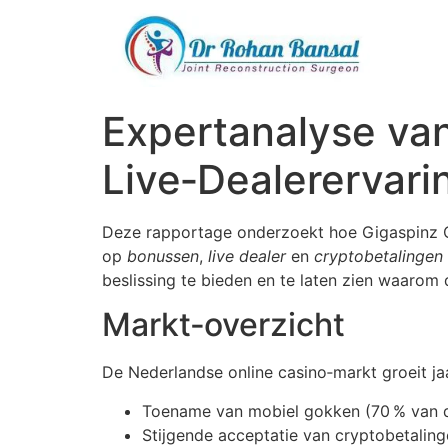
Expertanalyse va
Live‑Dealerervari
Deze rapportage onderzoekt hoe Gigaspinz Ca
op
bonussen
,
live dealer
en
cryptobetalingen
beslissing te bieden en te laten zien waarom 
Markt‑overzicht
De Nederlandse online casino‑markt groeit jaa
Toename van mobiel gokken (70 % van d
Stijgende acceptatie van cryptobetalinge