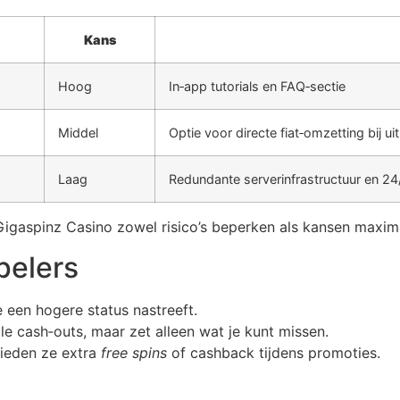
Kans
Hoog
In‑app tutorials en FAQ‑sectie
Middel
Optie voor directe fiat‑omzetting bij ui
Laag
Redundante serverinfrastructuur en 24
igaspinz Casino zowel risico’s beperken als kansen maxima
pelers
 een hogere status nastreeft.
e cash‑outs, maar zet alleen wat je kunt missen.
bieden ze extra
free spins
of cashback tijdens promoties.