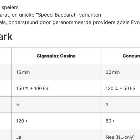
 spelers
carat, en unieke “Speed‑Baccarat” varianten
fels, ondersteund door gerenommeerde providers zoals Evo
ark
Gigaspinz Casino
Concur
15 min
30 min
150 % + 100 FS
120 % + 50 FS
5
3
120 +
80 +
Ja
Nee (NL‑only)