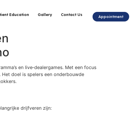
tient Education
Gallery
Contact Us
Appointment
en
no
ramma’s en live‑dealergames. Met een focus
. Het doel is spelers een onderbouwde
gokkers.
ngrijke drijfveren zijn: