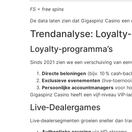
FS = free spins
De data laten zien dat Gigaspinz Casino een du
Trendanalyse: Loyalty
Loyalty‑programma’s
Sinds 2021 zien we een verschuiving van eenv
Directe beloningen
(bijv. 10 % cash‑back
Exclusieve evenementen
(live‑toernoo
Persoonlijke accountmanagers
voor ho
Gigaspinz Casino heeft een vijf‑niveau VIP‑la
Live‑Dealergames
Live‑dealersegmenten groeien sneller dan trad
Authentieke ervaring
via HD‑streams