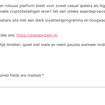
n robuust platform biedt voor zowel casual spelers als hig
nelle
cryptobetalingen
levert het een unieke waardeproposi
uwbare site met een sterk loyaliteitsprogramma en hoogwaard
iële site:
https://gigaspinzwin.nl/
 altijd limieten, speel met mate en neem pauzes wanneer nodi
uired fields are marked
*