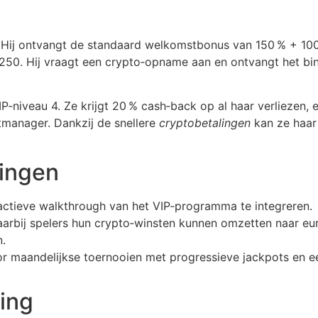
. Hij ontvangt de standaard welkomstbonus van 150 % + 100
250. Hij vraagt een crypto‑opname aan en ontvangt het binn
P‑niveau 4. Ze krijgt 20 % cash‑back op al haar verliezen, 
ntmanager. Dankzij de snellere
cryptobetalingen
kan ze haar 
lingen
actieve walkthrough van het VIP‑programma te integreren.
arbij spelers hun crypto‑winsten kunnen omzetten naar eur
.
r maandelijkse toernooien met progressieve jackpots en ee
ing