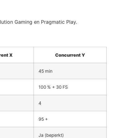
lution Gaming en Pragmatic Play.
rent X
Concurrent Y
45 min
100 % + 30 FS
4
95 +
Ja (beperkt)