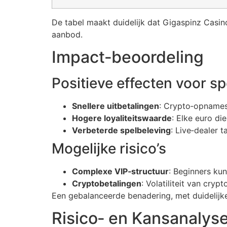
De tabel maakt duidelijk dat Gigaspinz Casino
aanbod.
Impact‑beoordeling
Positieve effecten voor sp
Snellere uitbetalingen
: Crypto‑opnames 
Hogere loyaliteitswaarde
: Elke euro di
Verbeterde spelbeleving
: Live‑dealer 
Mogelijke risico’s
Complexe VIP‑structuur
: Beginners ku
Cryptobetalingen
: Volatiliteit van cry
Een gebalanceerde benadering, met duidelijke
Risico‑ en Kansanalys