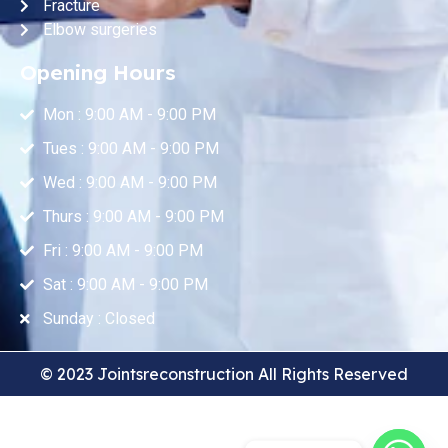
Fracture
Elbow surgeries
Opening Hours
Mon : 9:00 AM - 9:00 PM
Tues : 9:00 AM - 9:00 PM
Wed : 9:00 AM - 9:00 PM
Thurs : 9:00 AM - 9:00 PM
Fri : 9:00 AM - 9:00 PM
Sat : 9:00 AM - 9:00 PM
Sunday : Closed
© 2023 Jointsreconstruction All Rights Reserved