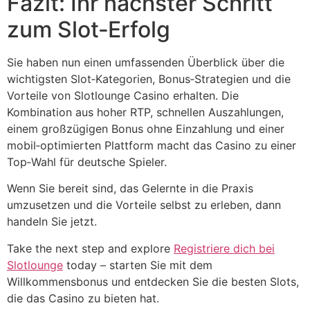
Fazit: Ihr nächster Schritt
zum Slot‑Erfolg
Sie haben nun einen umfassenden Überblick über die
wichtigsten Slot‑Kategorien, Bonus‑Strategien und die
Vorteile von Slotlounge Casino erhalten. Die
Kombination aus hoher RTP, schnellen Auszahlungen,
einem großzügigen Bonus ohne Einzahlung und einer
mobil‑optimierten Plattform macht das Casino zu einer
Top‑Wahl für deutsche Spieler.
Wenn Sie bereit sind, das Gelernte in die Praxis
umzusetzen und die Vorteile selbst zu erleben, dann
handeln Sie jetzt.
Take the next step and explore
Registriere dich bei
Slotlounge
today – starten Sie mit dem
Willkommensbonus und entdecken Sie die besten Slots,
die das Casino zu bieten hat.