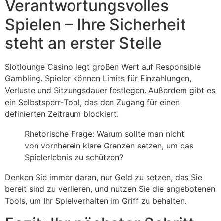
Verantwortungsvolles
Spielen – Ihre Sicherheit
steht an erster Stelle
Slotlounge Casino legt großen Wert auf Responsible
Gambling. Spieler können Limits für Einzahlungen,
Verluste und Sitzungsdauer festlegen. Außerdem gibt es
ein Selbstsperr‑Tool, das den Zugang für einen
definierten Zeitraum blockiert.
Rhetorische Frage: Warum sollte man nicht
von vornherein klare Grenzen setzen, um das
Spielerlebnis zu schützen?
Denken Sie immer daran, nur Geld zu setzen, das Sie
bereit sind zu verlieren, und nutzen Sie die angebotenen
Tools, um Ihr Spielverhalten im Griff zu behalten.