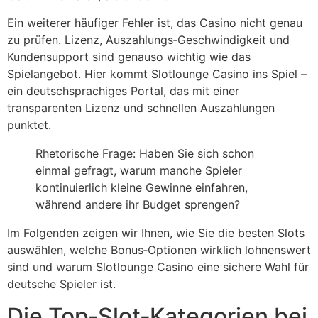
Ein weiterer häufiger Fehler ist, das Casino nicht genau
zu prüfen. Lizenz, Auszahlungs‑Geschwindigkeit und
Kundensupport sind genauso wichtig wie das
Spielangebot. Hier kommt Slotlounge Casino ins Spiel –
ein deutschsprachiges Portal, das mit einer
transparenten Lizenz und schnellen Auszahlungen
punktet.
Rhetorische Frage: Haben Sie sich schon
einmal gefragt, warum manche Spieler
kontinuierlich kleine Gewinne einfahren,
während andere ihr Budget sprengen?
Im Folgenden zeigen wir Ihnen, wie Sie die besten Slots
auswählen, welche Bonus‑Optionen wirklich lohnenswert
sind und warum Slotlounge Casino eine sichere Wahl für
deutsche Spieler ist.
Die Top‑Slot‑Kategorien bei