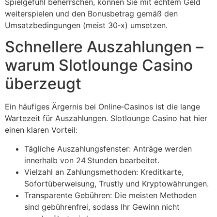
Spielgefühl beherrschen, können Sie mit echtem Geld
weiterspielen und den Bonusbetrag gemäß den
Umsatzbedingungen (meist 30‑x) umsetzen.
Schnellere Auszahlungen –
warum Slotlounge Casino
überzeugt
Ein häufiges Ärgernis bei Online‑Casinos ist die lange
Wartezeit für Auszahlungen. Slotlounge Casino hat hier
einen klaren Vorteil:
Tägliche Auszahlungsfenster: Anträge werden
innerhalb von 24 Stunden bearbeitet.
Vielzahl an Zahlungsmethoden: Kreditkarte,
Sofortüberweisung, Trustly und Kryptowährungen.
Transparente Gebühren: Die meisten Methoden
sind gebührenfrei, sodass Ihr Gewinn nicht