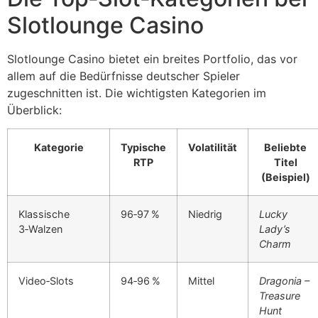
Slotlounge Casino
Slotlounge Casino bietet ein breites Portfolio, das vor
allem auf die Bedürfnisse deutscher Spieler
zugeschnitten ist. Die wichtigsten Kategorien im
Überblick:
Kategorie
Typische
Volatilität
Beliebte
RTP
Titel
(Beispiel)
Klassische
96‑97 %
Niedrig
Lucky
3‑Walzen
Lady’s
Charm
Video‑Slots
94‑96 %
Mittel
Dragonia –
Treasure
Hunt