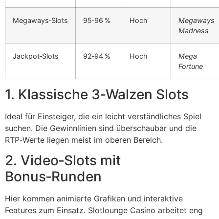
Megaways‑Slots
95‑96 %
Hoch
Megaways
Madness
Jackpot‑Slots
92‑94 %
Hoch
Mega
Fortune
1. Klassische 3‑Walzen Slots
Ideal für Einsteiger, die ein leicht verständliches Spiel
suchen. Die Gewinnlinien sind überschaubar und die
RTP‑Werte liegen meist im oberen Bereich.
2. Video‑Slots mit
Bonus‑Runden
Hier kommen animierte Grafiken und interaktive
Features zum Einsatz. Slotlounge Casino arbeitet eng