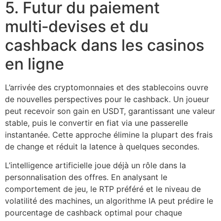
5. Futur du paiement
multi‑devises et du
cashback dans les casinos
en ligne
L’arrivée des cryptomonnaies et des stablecoins ouvre
de nouvelles perspectives pour le cashback. Un joueur
peut recevoir son gain en USDT, garantissant une valeur
stable, puis le convertir en fiat via une passerelle
instantanée. Cette approche élimine la plupart des frais
de change et réduit la latence à quelques secondes.
L’intelligence artificielle joue déjà un rôle dans la
personnalisation des offres. En analysant le
comportement de jeu, le RTP préféré et le niveau de
volatilité des machines, un algorithme IA peut prédire le
pourcentage de cashback optimal pour chaque