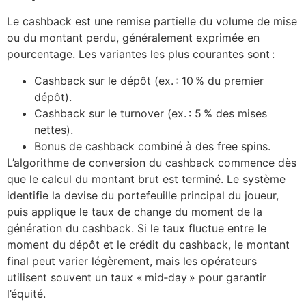
Le cashback est une remise partielle du volume de mise
ou du montant perdu, généralement exprimée en
pourcentage. Les variantes les plus courantes sont :
Cashback sur le dépôt (ex. : 10 % du premier
dépôt).
Cashback sur le turnover (ex. : 5 % des mises
nettes).
Bonus de cashback combiné à des free spins.
L’algorithme de conversion du cashback commence dès
que le calcul du montant brut est terminé. Le système
identifie la devise du portefeuille principal du joueur,
puis applique le taux de change du moment de la
génération du cashback. Si le taux fluctue entre le
moment du dépôt et le crédit du cashback, le montant
final peut varier légèrement, mais les opérateurs
utilisent souvent un taux « mid‑day » pour garantir
l’équité.