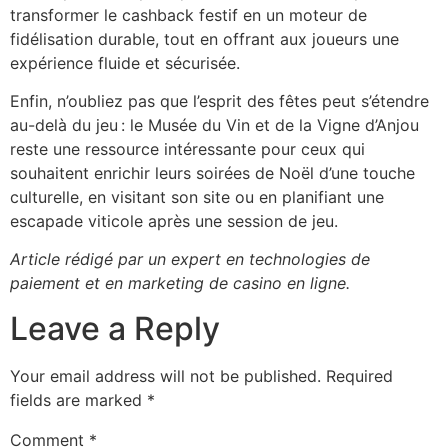
transformer le cashback festif en un moteur de
fidélisation durable, tout en offrant aux joueurs une
expérience fluide et sécurisée.
Enfin, n’oubliez pas que l’esprit des fêtes peut s’étendre
au-delà du jeu : le Musée du Vin et de la Vigne d’Anjou
reste une ressource intéressante pour ceux qui
souhaitent enrichir leurs soirées de Noël d’une touche
culturelle, en visitant son site ou en planifiant une
escapade viticole après une session de jeu.
Article rédigé par un expert en technologies de
paiement et en marketing de casino en ligne.
Leave a Reply
Your email address will not be published.
Required
fields are marked
*
Comment
*