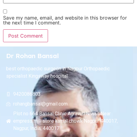
Save my name, email, and website in this browser for
the next time I comment.
Dr Rohan Bansal
best orthopaedic surgeon in Nagpur Orthopaedic
specialist Kingsway hospital
9420086803
rohangbansal@gmail.com
Plot no 664 Bansal Clinic Agrawal Niwas Near
empress mill store kamal chowk Nagpur 440017,
Nagpur, India, 440017