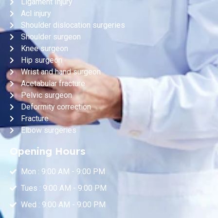
Ligament Injury
Acl injury
Shoulder dislocation surgeries
Shoulder surgeon
Knee surgeon
Hip surgeon
Wrist and hand surgeon
Acetabular fracture
Pelvic surgeon
Deformity correction
Fracture
Elbow surgeries
Opening Hours
Mon : 9:00 AM - 9:00 PM
Tues : 9:00 AM - 9:00 PM
Wed : 9:00 AM - 9:00 PM