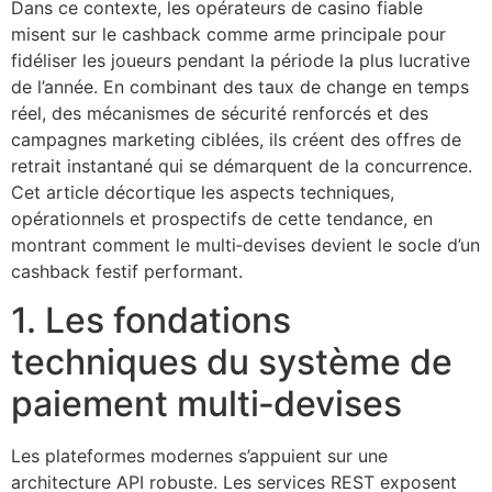
Dans ce contexte, les opérateurs de casino fiable
misent sur le cashback comme arme principale pour
fidéliser les joueurs pendant la période la plus lucrative
de l’année. En combinant des taux de change en temps
réel, des mécanismes de sécurité renforcés et des
campagnes marketing ciblées, ils créent des offres de
retrait instantané qui se démarquent de la concurrence.
Cet article décortique les aspects techniques,
opérationnels et prospectifs de cette tendance, en
montrant comment le multi‑devises devient le socle d’un
cashback festif performant.
1. Les fondations
techniques du système de
paiement multi‑devises
Les plateformes modernes s’appuient sur une
architecture API robuste. Les services REST exposent