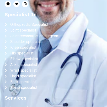
Specialist In
Orthopaedic Specialist
Joint specialist
Joint reconstruction surgeon
Shoulder specialist
Knee specialist
Hip specialist
Elbow specialist
Ankle specialist
Wrist specialist
Hand specialist
Back specialist
Spine specialist
Services