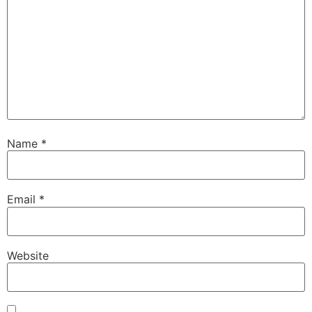
Name
*
Email
*
Website