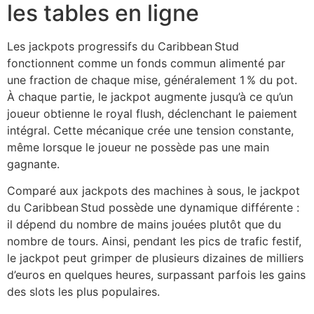
les tables en ligne
Les jackpots progressifs du Caribbean Stud
fonctionnent comme un fonds commun alimenté par
une fraction de chaque mise, généralement 1 % du pot.
À chaque partie, le jackpot augmente jusqu’à ce qu’un
joueur obtienne le royal flush, déclenchant le paiement
intégral. Cette mécanique crée une tension constante,
même lorsque le joueur ne possède pas une main
gagnante.
Comparé aux jackpots des machines à sous, le jackpot
du Caribbean Stud possède une dynamique différente :
il dépend du nombre de mains jouées plutôt que du
nombre de tours. Ainsi, pendant les pics de trafic festif,
le jackpot peut grimper de plusieurs dizaines de milliers
d’euros en quelques heures, surpassant parfois les gains
des slots les plus populaires.