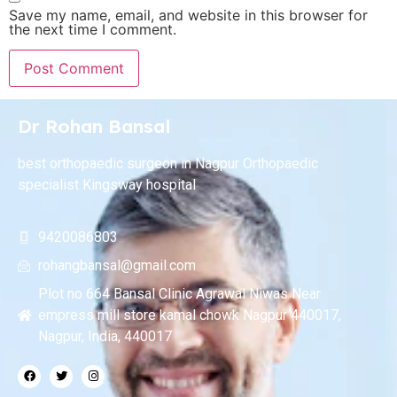
Save my name, email, and website in this browser for
the next time I comment.
Dr Rohan Bansal
best orthopaedic surgeon in Nagpur Orthopaedic
specialist Kingsway hospital
9420086803
rohangbansal@gmail.com
Plot no 664 Bansal Clinic Agrawal Niwas Near
empress mill store kamal chowk Nagpur 440017,
Nagpur, India, 440017