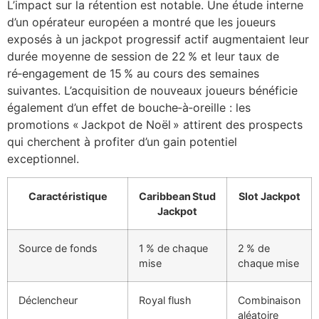
L’impact sur la rétention est notable. Une étude interne
d’un opérateur européen a montré que les joueurs
exposés à un jackpot progressif actif augmentaient leur
durée moyenne de session de 22 % et leur taux de
ré‑engagement de 15 % au cours des semaines
suivantes. L’acquisition de nouveaux joueurs bénéficie
également d’un effet de bouche‑à‑oreille : les
promotions « Jackpot de Noël » attirent des prospects
qui cherchent à profiter d’un gain potentiel
exceptionnel.
Caractéristique
Caribbean Stud
Slot Jackpot
Jackpot
Source de fonds
1 % de chaque
2 % de
mise
chaque mise
Déclencheur
Royal flush
Combinaison
aléatoire