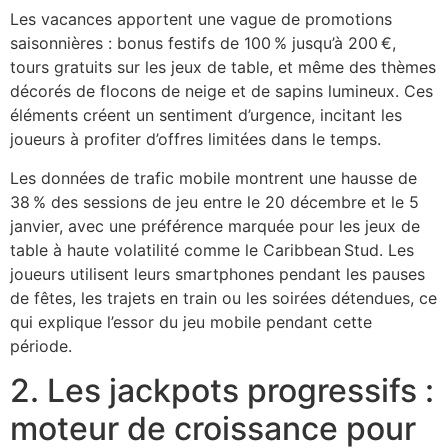
Les vacances apportent une vague de promotions
saisonnières : bonus festifs de 100 % jusqu’à 200 €,
tours gratuits sur les jeux de table, et même des thèmes
décorés de flocons de neige et de sapins lumineux. Ces
éléments créent un sentiment d’urgence, incitant les
joueurs à profiter d’offres limitées dans le temps.
Les données de trafic mobile montrent une hausse de
38 % des sessions de jeu entre le 20 décembre et le 5
janvier, avec une préférence marquée pour les jeux de
table à haute volatilité comme le Caribbean Stud. Les
joueurs utilisent leurs smartphones pendant les pauses
de fêtes, les trajets en train ou les soirées détendues, ce
qui explique l’essor du jeu mobile pendant cette
période.
2. Les jackpots progressifs :
moteur de croissance pour