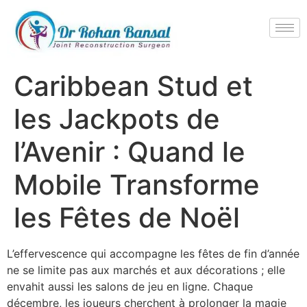
Caribbean Stud et
les Jackpots de
l’Avenir : Quand le
Mobile Transforme
les Fêtes de Noël
L’effervescence qui accompagne les fêtes de fin d’année
ne se limite pas aux marchés et aux décorations ; elle
envahit aussi les salons de jeu en ligne. Chaque
décembre, les joueurs cherchent à prolonger la magie