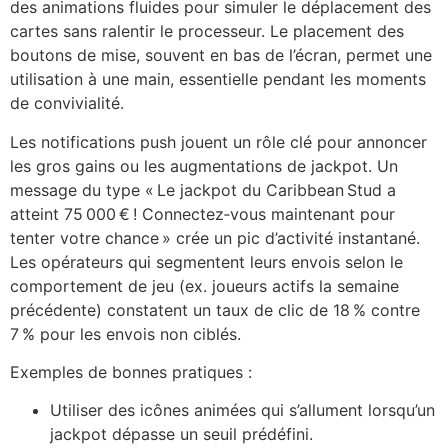
des animations fluides pour simuler le déplacement des
cartes sans ralentir le processeur. Le placement des
boutons de mise, souvent en bas de l’écran, permet une
utilisation à une main, essentielle pendant les moments
de convivialité.
Les notifications push jouent un rôle clé pour annoncer
les gros gains ou les augmentations de jackpot. Un
message du type « Le jackpot du Caribbean Stud a
atteint 75 000 € ! Connectez‑vous maintenant pour
tenter votre chance » crée un pic d’activité instantané.
Les opérateurs qui segmentent leurs envois selon le
comportement de jeu (ex. joueurs actifs la semaine
précédente) constatent un taux de clic de 18 % contre
7 % pour les envois non ciblés.
Exemples de bonnes pratiques :
Utiliser des icônes animées qui s’allument lorsqu’un
jackpot dépasse un seuil prédéfini.