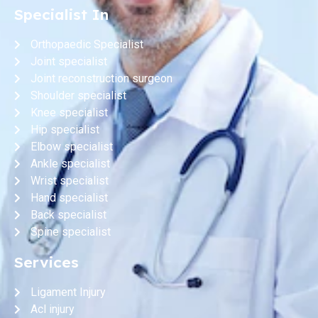
Specialist In
Orthopaedic Specialist
Joint specialist
Joint reconstruction surgeon
Shoulder specialist
Knee specialist
Hip specialist
Elbow specialist
Ankle specialist
Wrist specialist
Hand specialist
Back specialist
Spine specialist
Services
Ligament Injury
Acl injury