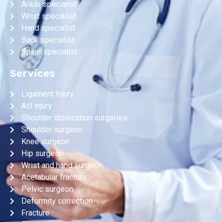
Ankle specialist
Wrist specialist
Hand specialist
Back specialist
Spine specialist
Services
Ligament Injury
Acl injury
Shoulder dislocation surgeries
Shoulder surgeon
Knee surgeon
Hip surgeon
Wrist and hand surgeon
Acetabular fracture
Pelvic surgeon
Deformity correction
Fracture