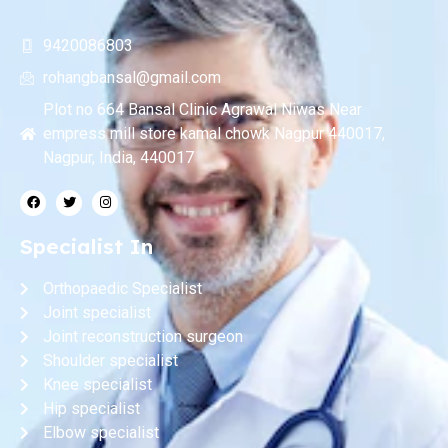
9420086803
rohangbansal@gmail.com
Plot no 664 Bansal Clinic Agrawal Niwas Near
empress mill store kamal chowk Nagpur 440017,
Nagpur, India, 440017
Specialist In
Orthopaedic Specialist
Joint specialist
Joint reconstruction surgeon
Shoulder specialist
Knee specialist
Hip specialist
Elbow specialist