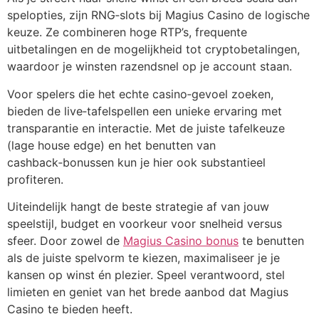
spelopties, zijn RNG‑slots bij Magius Casino de logische
keuze. Ze combineren hoge RTP’s, frequente
uitbetalingen en de mogelijkheid tot cryptobetalingen,
waardoor je winsten razendsnel op je account staan.
Voor spelers die het echte casino‑gevoel zoeken,
bieden de live‑tafelspellen een unieke ervaring met
transparantie en interactie. Met de juiste tafelkeuze
(lage house edge) en het benutten van
cashback‑bonussen kun je hier ook substantieel
profiteren.
Uiteindelijk hangt de beste strategie af van jouw
speelstijl, budget en voorkeur voor snelheid versus
sfeer. Door zowel de
Magius Casino bonus
te benutten
als de juiste spelvorm te kiezen, maximaliseer je je
kansen op winst én plezier. Speel verantwoord, stel
limieten en geniet van het brede aanbod dat Magius
Casino te bieden heeft.