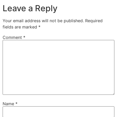
Leave a Reply
Your email address will not be published.
Required
fields are marked
*
Comment
*
Name
*