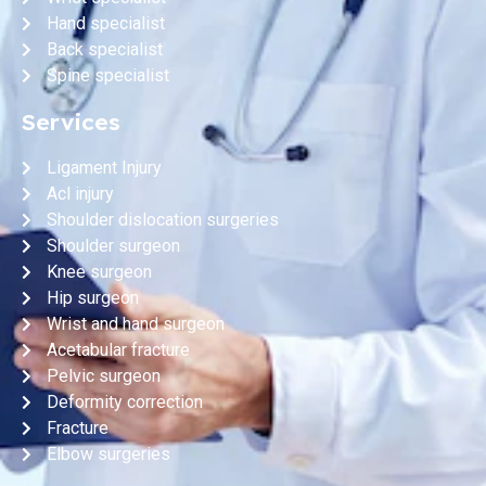
Hand specialist
Back specialist
Spine specialist
Services
Ligament Injury
Acl injury
Shoulder dislocation surgeries
Shoulder surgeon
Knee surgeon
Hip surgeon
Wrist and hand surgeon
Acetabular fracture
Pelvic surgeon
Deformity correction
Fracture
Elbow surgeries