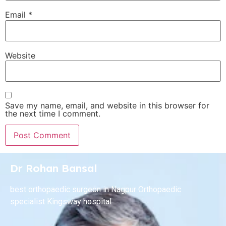
Email
*
Website
Save my name, email, and website in this browser for
the next time I comment.
Dr Rohan Bansal
best orthopaedic surgeon in Nagpur Orthopaedic
specialist Kingsway hospital