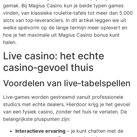
gemak. Bij Magius Casino kun je beide typen games
vinden, van klassieke roulette‑tafels tot meer dan 5.000
slots van top‑leveranciers. In dit artikel leggen we uit
welke spelvorm op de lange termijn meer oplevert en
hoe je het maximale uit Magius Casino bonus kunt
halen.
Live casino: het echte
casino‑gevoel thuis
Voordelen van live‑tabelspellen
Live‑games worden gestreamd vanuit professionele
studio’s met echte dealers. Hierdoor krijg je het gevoel
van een fysiek casino, zonder het huis te verlaten. De
belangrijkste pluspunten zijn:
Interactieve ervaring
– je kunt chatten met de