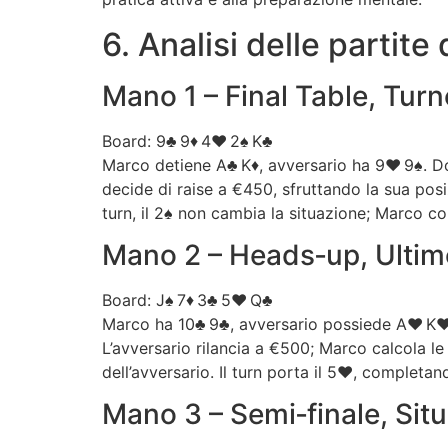
6. Analisi delle partite 
Mano 1 – Final Table, Turn
Board: 9♣ 9♦ 4♥ 2♠ K♣
Marco detiene A♣ K♦, avversario ha 9♥ 9♠. Do
decide di raise a €450, sfruttando la sua posiz
turn, il 2♠ non cambia la situazione; Marco co
Mano 2 – Heads‑up, Ultim
Board: J♠ 7♦ 3♣ 5♥ Q♣
Marco ha 10♣ 9♣, avversario possiede A♥ K♥. 
L’avversario rilancia a €500; Marco calcola l
dell’avversario. Il turn porta il 5♥, completan
Mano 3 – Semi‑finale, Situ