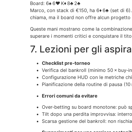
Board: 6♠ 6♥ K♦ 8♣ 2♣
Marco, con stack di €150, ha 6♦ 6♣ (set di 6).
chiama, ma il board non offre alcun progetto d
Queste mani mostrano come la combinazione di
superare i momenti critici e conquistare il tito
7. Lezioni per gli aspir
Checklist pre‑torneo
Verifica del bankroll (minimo 50 × buy‑in
Configurazione HUD con le metriche chi
Pianificazione della routine di pausa (10
Errori comuni da evitare
Over‑betting su board monotone: può spav
Tilt dopo una perdita improvvisa: interro
Scarsa gestione del bankroll: non rischia