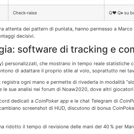
Check‑raise
Q♥ Q♦ su b
ra attenta dei pattern di puntata, hanno permesso a Marco d
ntaggi decisivi.
logia: software di tracking e 
 personalizzati, che mostrano in tempo reale statistiche c
tono di adattare il proprio stile al volo, soprattutto nei tav
: registra ogni mano e permette di rivederla in modalità “s
 le sue analisi nei forum di Noaw2020, dove altri giocator
cord dedicati a
CoinPoker app
e le chat Telegram di
CoinPo
cambiano screenshot di HUD, discutono di bonus CoinPoker 
 ha ridotto il tempo di revisione delle mani del 40 % per Ma