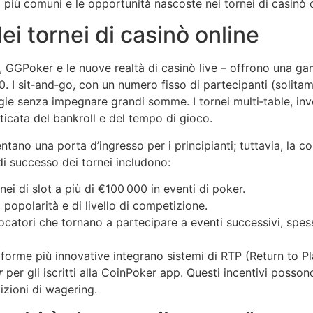
 più comuni e le opportunità nascoste nei tornei di casinò o
ei tornei di casinò online
 GGPoker e le nuove realtà di casinò live – offrono una ga
0. I sit‑and‑go, con un numero fisso di partecipanti (solit
egie senza impegnare grandi somme. I tornei multi‑table, inv
ticata del bankroll e del tempo di gioco.
sentano una porta d’ingresso per i principianti; tuttavia, la
e di successo dei tornei includono:
nei di slot a più di €100 000 in eventi di poker.
i popolarità e di livello di competizione.
iocatori che tornano a partecipare a eventi successivi, spess
forme più innovative integrano sistemi di RTP (Return to Pl
r
per gli iscritti alla CoinPoker app. Questi incentivi posso
izioni di wagering.