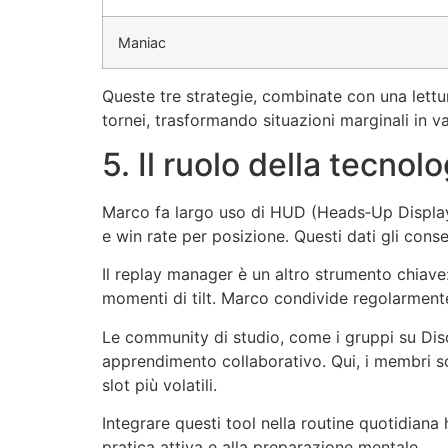
Maniac
Queste tre strategie, combinate con una lettu
tornei, trasformando situazioni marginali in va
5. Il ruolo della tecno
Marco fa largo uso di HUD (Heads‑Up Display)
e win rate per posizione. Questi dati gli consen
Il replay manager è un altro strumento chiave
momenti di tilt. Marco condivide regolarmente
Le community di studio, come i gruppi su Dis
apprendimento collaborativo. Qui, i membri s
slot più volatili.
Integrare questi tool nella routine quotidiana
pratica attiva e alla preparazione mentale.