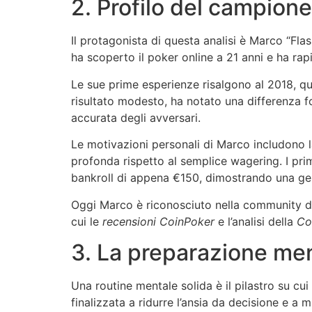
2. Profilo del campione
Il protagonista di questa analisi è Marco “Flas
ha scoperto il poker online a 21 anni e ha rap
Le sue prime esperienze risalgono al 2018, q
risultato modesto, ha notato una differenza fo
accurata degli avversari.
Le motivazioni personali di Marco includono la 
profonda rispetto al semplice wagering. I pri
bankroll di appena €150, dimostrando una ges
Oggi Marco è riconosciuto nella community di
cui le
recensioni CoinPoker
e l’analisi della
Co
3. La preparazione ment
Una routine mentale solida è il pilastro su cu
finalizzata a ridurre l’ansia da decisione e a 