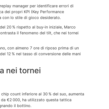
replay manager per identificare errori di
ica dei propri KPI (Key Performance
a con lo stile di gioco desiderato.
del 20 % rispetto al buy‑in iniziale, Marco
ntrasta il fenomeno del tilt, che nei tornei
nno, con almeno 7 ore di riposo prima di un
 del 12 % nel tasso di conversione delle mani
a nei tornei
n chip count inferiore al 30 % del suo, aumenta
 da €2 000, ha utilizzato questa tattica
nando il bottino.