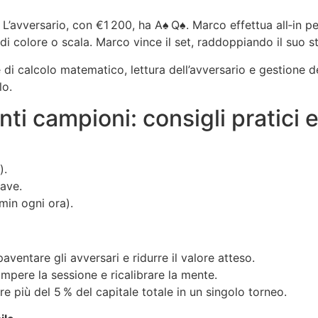
 L’avversario, con €1 200, ha A♠ Q♠. Marco effettua all‑in 
i colore o scala. Marco vince il set, raddoppiando il suo s
 calcolo matematico, lettura dell’avversario e gestione d
lo.
anti campioni: consigli pratici e
).
ave.
 min ogni ora).
entare gli avversari e ridurre il valore atteso.
mpere la sessione e ricalibrare la mente.
re più del 5 % del capitale totale in un singolo torneo.