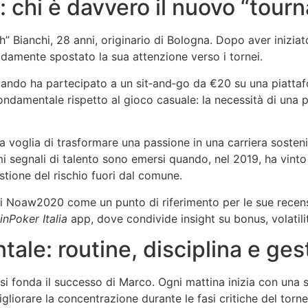
: chi è davvero il nuovo “tour
h” Bianchi, 28 anni, originario di Bologna. Dopo aver iniziat
idamente spostato la sua attenzione verso i tornei.
uando ha partecipato a un sit‑and‑go da €20 su una piattaf
ndamentale rispetto al gioco casuale: la necessità di una p
voglia di trasformare una passione in una carriera sostenibil
mi segnali di talento sono emersi quando, nel 2019, ha vint
tione del rischio fuori dal comune.
 Noaw2020 come un punto di riferimento per le sue recensi
inPoker Italia
app, dove condivide insight su bonus, volatilit
ale: routine, disciplina e ges
i si fonda il successo di Marco. Ogni mattina inizia con una 
migliorare la concentrazione durante le fasi critiche del torne