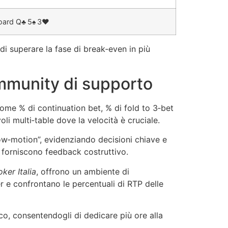
oard Q♣ 5♠ 3♥
i superare la fase di break‑even in più
community di supporto
ome % di continuation bet, % di fold to 3‑bet
oli multi‑table dove la velocità è cruciale.
low‑motion”, evidenziando decisioni chiave e
i forniscono feedback costruttivo.
ker Italia
, offrono un ambiente di
e confrontano le percentuali di RTP delle
rco, consentendogli di dedicare più ore alla