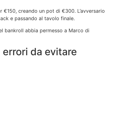
per €150, creando un pot di €300. L’avversario
tack e passando al tavolo finale.
el bankroll abbia permesso a Marco di
 errori da evitare