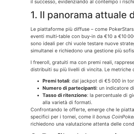
il successo, evidenziando al contempo i rischi
1. Il panorama attuale d
Le piattaforme più diffuse – come PokerStars,
eventi multi‑table con buy‑in da €10 a €10 00
sono ideali per chi vuole testare nuove strat
simultanei e richiedono una gestione più sofis
I freeroll, gratuiti ma con premi reali, rappre
distribuiti su più livelli di vincita. Le metrich
Premi totali
: dal jackpot di €5 000 in tor
Numero di partecipanti
: un indicatore d
Tasso di ritenzione
: la percentuale di g
alla varietà di formati.
Confrontando le offerte, emerge che le piatta
specifici per i tornei, come il
bonus CoinPoke
richiedono una valutazione attenta delle cond