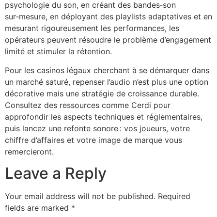
psychologie du son, en créant des bandes‑son
sur‑mesure, en déployant des playlists adaptatives et en
mesurant rigoureusement les performances, les
opérateurs peuvent résoudre le problème d’engagement
limité et stimuler la rétention.
Pour les casinos légaux cherchant à se démarquer dans
un marché saturé, repenser l’audio n’est plus une option
décorative mais une stratégie de croissance durable.
Consultez des ressources comme Cerdi pour
approfondir les aspects techniques et réglementaires,
puis lancez une refonte sonore : vos joueurs, votre
chiffre d’affaires et votre image de marque vous
remercieront.
Leave a Reply
Your email address will not be published.
Required
fields are marked
*