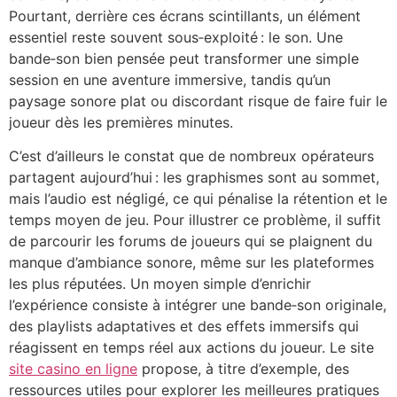
Pourtant, derrière ces écrans scintillants, un élément
essentiel reste souvent sous‑exploité : le son. Une
bande‑son bien pensée peut transformer une simple
session en une aventure immersive, tandis qu’un
paysage sonore plat ou discordant risque de faire fuir le
joueur dès les premières minutes.
C’est d’ailleurs le constat que de nombreux opérateurs
partagent aujourd’hui : les graphismes sont au sommet,
mais l’audio est négligé, ce qui pénalise la rétention et le
temps moyen de jeu. Pour illustrer ce problème, il suffit
de parcourir les forums de joueurs qui se plaignent du
manque d’ambiance sonore, même sur les plateformes
les plus réputées. Un moyen simple d’enrichir
l’expérience consiste à intégrer une bande‑son originale,
des playlists adaptatives et des effets immersifs qui
réagissent en temps réel aux actions du joueur. Le site
site casino en ligne
propose, à titre d’exemple, des
ressources utiles pour explorer les meilleures pratiques