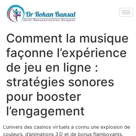
Comment la musique
façonne l’expérience
de jeu en ligne :
stratégies sonores
pour booster
l’engagement
L’univers des casinos virtuels a connu une explosion de
couleurs, d’animations 3 D et de bonus flamboyants.