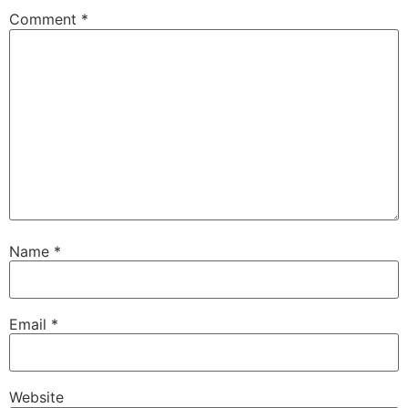
Comment
*
Name
*
Email
*
Website