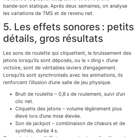
bande‑son statique. Après deux semaines, on analyse
les variations de TMS et de revenu net.
5. Les effets sonores : petits
détails, gros résultats
Les sons de roulette qui cliquettent, le bruissement des
jetons lorsqu’ils sont déposés, ou le « ding » d’une
victoire, sont de véritables leviers d’engagement.
Lorsqu’ils sont synchronisés avec les animations, ils
renforcent l’illusion d’une salle de jeu physique.
Bruit de roulette – 0,8 s de roulement, suivi d’un
clic net.
Cliquetis des jetons – volume légèrement plus
élevé lors d’une mise élevée.
Son de jackpot – combinaison de chœurs et de
synthés, durée 4 s.