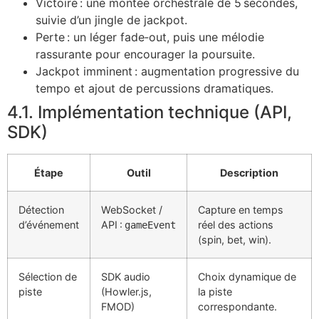
Victoire : une montée orchestrale de 5 secondes,
suivie d’un jingle de jackpot.
Perte : un léger fade‑out, puis une mélodie
rassurante pour encourager la poursuite.
Jackpot imminent : augmentation progressive du
tempo et ajout de percussions dramatiques.
4.1. Implémentation technique (API,
SDK)
Étape
Outil
Description
Détection
WebSocket /
Capture en temps
d’événement
API :
réel des actions
gameEvent
(spin, bet, win).
Sélection de
SDK audio
Choix dynamique de
piste
(Howler.js,
la piste
FMOD)
correspondante.