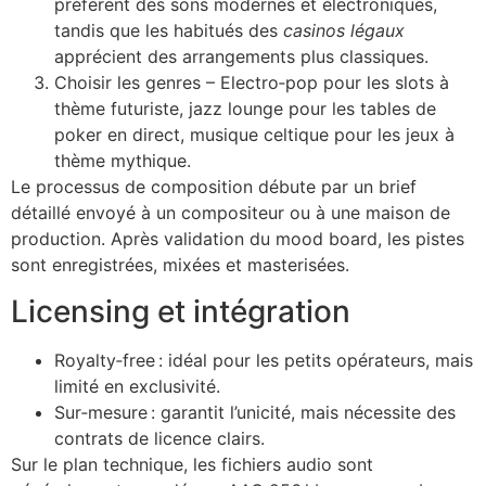
préfèrent des sons modernes et électroniques,
tandis que les habitués des
casinos légaux
apprécient des arrangements plus classiques.
Choisir les genres – Electro‑pop pour les slots à
thème futuriste, jazz lounge pour les tables de
poker en direct, musique celtique pour les jeux à
thème mythique.
Le processus de composition débute par un brief
détaillé envoyé à un compositeur ou à une maison de
production. Après validation du mood board, les pistes
sont enregistrées, mixées et masterisées.
Licensing et intégration
Royalty‑free : idéal pour les petits opérateurs, mais
limité en exclusivité.
Sur‑mesure : garantit l’unicité, mais nécessite des
contrats de licence clairs.
Sur le plan technique, les fichiers audio sont