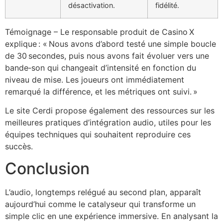
désactivation.
fidélité.
Témoignage – Le responsable produit de Casino X
explique : « Nous avons d’abord testé une simple boucle
de 30 secondes, puis nous avons fait évoluer vers une
bande‑son qui changeait d’intensité en fonction du
niveau de mise. Les joueurs ont immédiatement
remarqué la différence, et les métriques ont suivi. »
Le site Cerdi propose également des ressources sur les
meilleures pratiques d’intégration audio, utiles pour les
équipes techniques qui souhaitent reproduire ces
succès.
Conclusion
L’audio, longtemps relégué au second plan, apparaît
aujourd’hui comme le catalyseur qui transforme un
simple clic en une expérience immersive. En analysant la