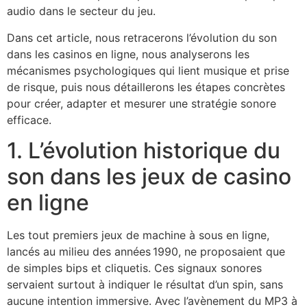
audio dans le secteur du jeu.
Dans cet article, nous retracerons l’évolution du son
dans les casinos en ligne, nous analyserons les
mécanismes psychologiques qui lient musique et prise
de risque, puis nous détaillerons les étapes concrètes
pour créer, adapter et mesurer une stratégie sonore
efficace.
1. L’évolution historique du
son dans les jeux de casino
en ligne
Les tout premiers jeux de machine à sous en ligne,
lancés au milieu des années 1990, ne proposaient que
de simples bips et cliquetis. Ces signaux sonores
servaient surtout à indiquer le résultat d’un spin, sans
aucune intention immersive. Avec l’avènement du MP3 à