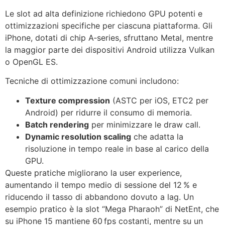
Le slot ad alta definizione richiedono GPU potenti e
ottimizzazioni specifiche per ciascuna piattaforma. Gli
iPhone, dotati di chip A‑series, sfruttano Metal, mentre
la maggior parte dei dispositivi Android utilizza Vulkan
o OpenGL ES.
Tecniche di ottimizzazione comuni includono:
Texture compression
(ASTC per iOS, ETC2 per
Android) per ridurre il consumo di memoria.
Batch rendering
per minimizzare le draw call.
Dynamic resolution scaling
che adatta la
risoluzione in tempo reale in base al carico della
GPU.
Queste pratiche migliorano la user experience,
aumentando il tempo medio di sessione del 12 % e
riducendo il tasso di abbandono dovuto a lag. Un
esempio pratico è la slot “Mega Pharaoh” di NetEnt, che
su iPhone 15 mantiene 60 fps costanti, mentre su un