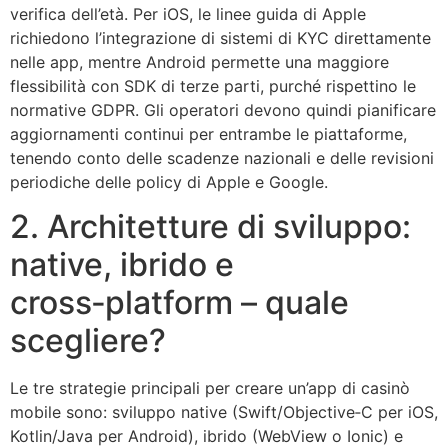
verifica dell’età. Per iOS, le linee guida di Apple
richiedono l’integrazione di sistemi di KYC direttamente
nelle app, mentre Android permette una maggiore
flessibilità con SDK di terze parti, purché rispettino le
normative GDPR. Gli operatori devono quindi pianificare
aggiornamenti continui per entrambe le piattaforme,
tenendo conto delle scadenze nazionali e delle revisioni
periodiche delle policy di Apple e Google.
2. Architetture di sviluppo:
native, ibrido e
cross‑platform – quale
scegliere?
Le tre strategie principali per creare un’app di casinò
mobile sono: sviluppo native (Swift/Objective‑C per iOS,
Kotlin/Java per Android), ibrido (WebView o Ionic) e