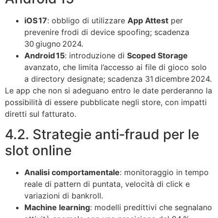
iOS 17
: obbligo di utilizzare
App Attest
per
prevenire frodi di device spoofing; scadenza
30 giugno 2024.
Android 15
: introduzione di
Scoped Storage
avanzato, che limita l’accesso ai file di gioco solo
a directory designate; scadenza 31 dicembre 2024.
Le app che non si adeguano entro le date perderanno la
possibilità di essere pubblicate negli store, con impatti
diretti sul fatturato.
4.2. Strategie anti‑fraud per le
slot online
Analisi comportamentale
: monitoraggio in tempo
reale di pattern di puntata, velocità di click e
variazioni di bankroll.
Machine learning
: modelli predittivi che segnalano