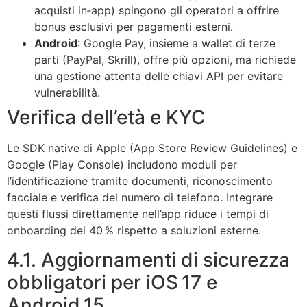
acquisti in‑app) spingono gli operatori a offrire
bonus esclusivi per pagamenti esterni.
Android
: Google Pay, insieme a wallet di terze
parti (PayPal, Skrill), offre più opzioni, ma richiede
una gestione attenta delle chiavi API per evitare
vulnerabilità.
Verifica dell’età e KYC
Le SDK native di Apple (App Store Review Guidelines) e
Google (Play Console) includono moduli per
l’identificazione tramite documenti, riconoscimento
facciale e verifica del numero di telefono. Integrare
questi flussi direttamente nell’app riduce i tempi di
onboarding del 40 % rispetto a soluzioni esterne.
4.1. Aggiornamenti di sicurezza
obbligatori per iOS 17 e
Android 15