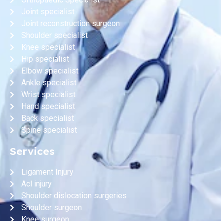
Joint specialist
Joint reconstruction surgeon
Shoulder specialist
Knee specialist
Hip specialist
Elbow specialist
Ankle specialist
Wrist specialist
Hand specialist
Back specialist
Spine specialist
Services
Ligament Injury
Acl injury
Shoulder dislocation surgeries
Shoulder surgeon
Knee surgeon