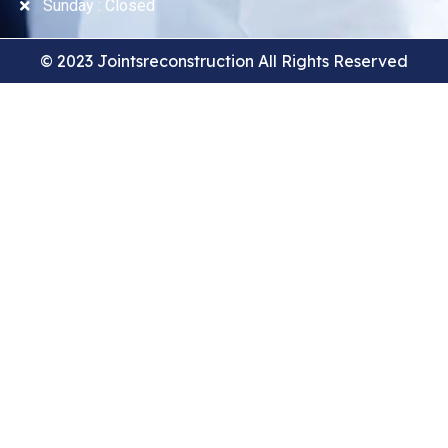
Sunday : Closed
© 2023 Jointsreconstruction All Rights Reserved