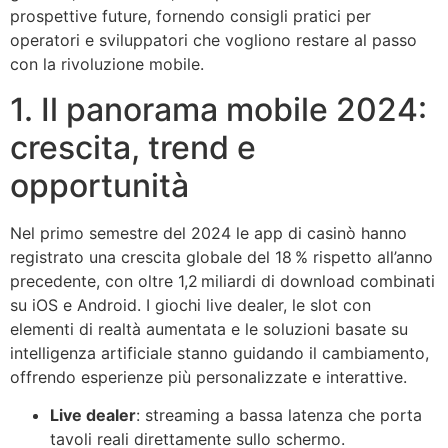
prospettive future, fornendo consigli pratici per
operatori e sviluppatori che vogliono restare al passo
con la rivoluzione mobile.
1. Il panorama mobile 2024:
crescita, trend e
opportunità
Nel primo semestre del 2024 le app di casinò hanno
registrato una crescita globale del 18 % rispetto all’anno
precedente, con oltre 1,2 miliardi di download combinati
su iOS e Android. I giochi live dealer, le slot con
elementi di realtà aumentata e le soluzioni basate su
intelligenza artificiale stanno guidando il cambiamento,
offrendo esperienze più personalizzate e interattive.
Live dealer
: streaming a bassa latenza che porta
tavoli reali direttamente sullo schermo.