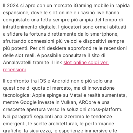
Il 2024 si apre con un mercato iGaming mobile in rapida
espansione, dove le slot online e i casinò live hanno
conquistato una fetta sempre più ampia del tempo di
intrattenimento digitale. I giocatori sono ormai abituati
a sfidare la fortuna direttamente dallo smartphone,
sfruttando connessioni più veloci e dispositivi sempre
più potenti. Per chi desidera approfondire le recensioni
delle slot reali, è possibile consultare il sito di
Annalavatelli tramite il link
slot online soldi veri
recensioni
.
Il confronto tra iOS e Android non è più solo una
questione di quota di mercato, ma di innovazione
tecnologica: Apple spinge su Metal e realtà aumentata,
mentre Google investe in Vulkan, ARCore e una
crescente apertura verso le soluzioni cross‑platform.
Nei paragrafi seguenti analizzeremo le tendenze
emergenti, le scelte architetturali, le performance
grafiche, la sicurezza, le esperienze immersive e le