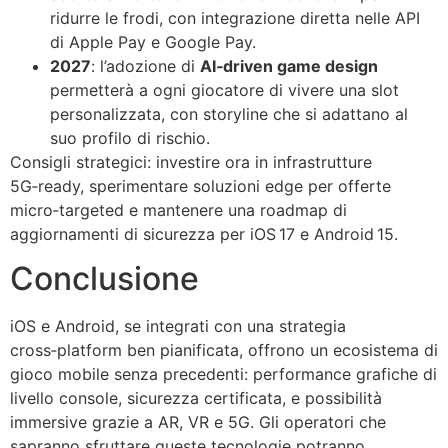
ridurre le frodi, con integrazione diretta nelle API
di Apple Pay e Google Pay.
2027
: l’adozione di
AI‑driven game design
permetterà a ogni giocatore di vivere una slot
personalizzata, con storyline che si adattano al
suo profilo di rischio.
Consigli strategici: investire ora in infrastrutture
5G‑ready, sperimentare soluzioni edge per offerte
micro‑targeted e mantenere una roadmap di
aggiornamenti di sicurezza per iOS 17 e Android 15.
Conclusione
iOS e Android, se integrati con una strategia
cross‑platform ben pianificata, offrono un ecosistema di
gioco mobile senza precedenti: performance grafiche di
livello console, sicurezza certificata, e possibilità
immersive grazie a AR, VR e 5G. Gli operatori che
sapranno sfruttare queste tecnologie potranno