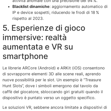
attività anomale con una precisione del 94 %.
Blacklist dinamiche
: aggiornamento automatico di
IP e device sospetti, riducendo le frodi di 18 %
rispetto al 2023.
5. Esperienze di gioco
immersive: realtà
aumentata e VR su
smartphone
Le librerie ARCore (Android) e ARKit (iOS) consentono
di sovrapporre elementi 3D alle scene reali, aprendo
nuove possibilità per le slot. Un esempio è “Treasure
Hunt Slots”, dove i simboli emergono dal tavolo da
caffè del giocatore, sbloccando giri gratuiti quando il
dispositivo è puntato verso un oggetto specifico.
Le soluzioni VR, sebbene ancora limitate a dispositivi di