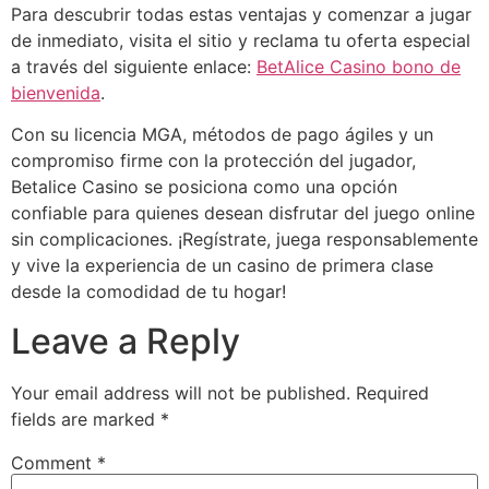
Para descubrir todas estas ventajas y comenzar a jugar
de inmediato, visita el sitio y reclama tu oferta especial
a través del siguiente enlace:
BetAlice Casino bono de
bienvenida
.
Con su licencia MGA, métodos de pago ágiles y un
compromiso firme con la protección del jugador,
Betalice Casino se posiciona como una opción
confiable para quienes desean disfrutar del juego online
sin complicaciones. ¡Regístrate, juega responsablemente
y vive la experiencia de un casino de primera clase
desde la comodidad de tu hogar!
Leave a Reply
Your email address will not be published.
Required
fields are marked
*
Comment
*