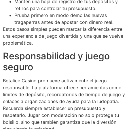
Mantén una hoja de registro de tus depósitos y
retiros para controlar tu presupuesto.
Prueba primero en modo demo las nuevas
tragaperras antes de apostar con dinero real.
Estos pasos simples pueden marcar la diferencia entre
una experiencia de juego divertida y una que se vuelve
problemática.
Responsabilidad y juego
seguro
Betalice Casino promueve activamente el juego
responsable. La plataforma ofrece herramientas como
límites de depósito, recordatorios de tiempo de juego y
enlaces a organizaciones de ayuda para la ludopatía.
Recuerda siempre establecer un presupuesto y
respetarlo. Jugar con moderación no solo protege tu
bolsillo, sino que también garantiza que la diversión
siga siendo la prioridad.