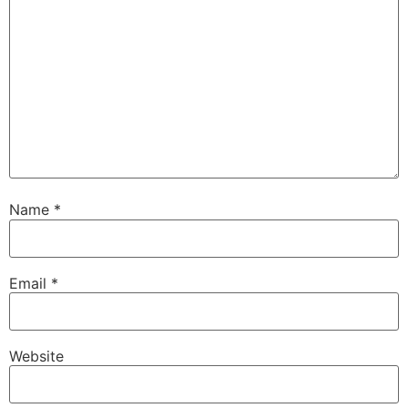
Name
*
Email
*
Website