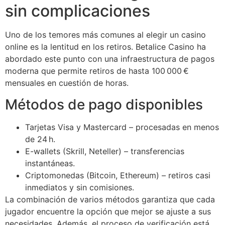
sin complicaciones
Uno de los temores más comunes al elegir un casino
online es la lentitud en los retiros. Betalice Casino ha
abordado este punto con una infraestructura de pagos
moderna que permite retiros de hasta 100 000 €
mensuales en cuestión de horas.
Métodos de pago disponibles
Tarjetas Visa y Mastercard – procesadas en menos
de 24 h.
E-wallets (Skrill, Neteller) – transferencias
instantáneas.
Criptomonedas (Bitcoin, Ethereum) – retiros casi
inmediatos y sin comisiones.
La combinación de varios métodos garantiza que cada
jugador encuentre la opción que mejor se ajuste a sus
necesidades. Además, el proceso de verificación está