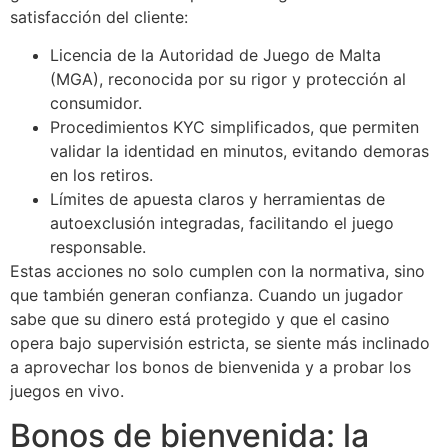
satisfacción del cliente:
Licencia de la Autoridad de Juego de Malta
(MGA), reconocida por su rigor y protección al
consumidor.
Procedimientos KYC simplificados, que permiten
validar la identidad en minutos, evitando demoras
en los retiros.
Límites de apuesta claros y herramientas de
autoexclusión integradas, facilitando el juego
responsable.
Estas acciones no solo cumplen con la normativa, sino
que también generan confianza. Cuando un jugador
sabe que su dinero está protegido y que el casino
opera bajo supervisión estricta, se siente más inclinado
a aprovechar los bonos de bienvenida y a probar los
juegos en vivo.
Bonos de bienvenida: la