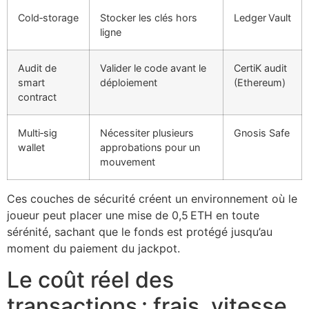
Cold‑storage
Stocker les clés hors
Ledger Vault
ligne
Audit de
Valider le code avant le
CertiK audit
smart
déploiement
(Ethereum)
contract
Multi‑sig
Nécessiter plusieurs
Gnosis Safe
wallet
approbations pour un
mouvement
Ces couches de sécurité créent un environnement où le
joueur peut placer une mise de 0,5 ETH en toute
sérénité, sachant que le fonds est protégé jusqu’au
moment du paiement du jackpot.
Le coût réel des
transactions : frais, vitesse