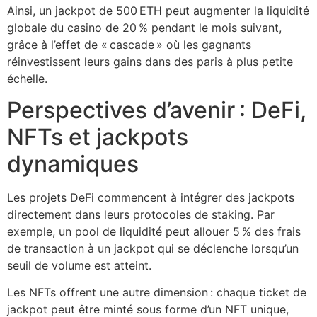
Ainsi, un jackpot de 500 ETH peut augmenter la liquidité
globale du casino de 20 % pendant le mois suivant,
grâce à l’effet de « cascade » où les gagnants
réinvestissent leurs gains dans des paris à plus petite
échelle.
Perspectives d’avenir : DeFi,
NFTs et jackpots
dynamiques
Les projets DeFi commencent à intégrer des jackpots
directement dans leurs protocoles de staking. Par
exemple, un pool de liquidité peut allouer 5 % des frais
de transaction à un jackpot qui se déclenche lorsqu’un
seuil de volume est atteint.
Les NFTs offrent une autre dimension : chaque ticket de
jackpot peut être minté sous forme d’un NFT unique,