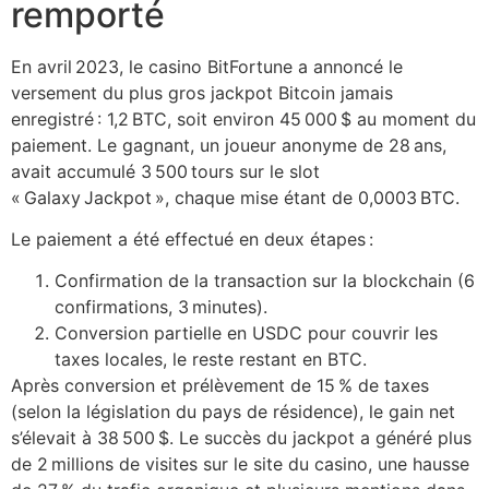
remporté
En avril 2023, le casino BitFortune a annoncé le
versement du plus gros jackpot Bitcoin jamais
enregistré : 1,2 BTC, soit environ 45 000 $ au moment du
paiement. Le gagnant, un joueur anonyme de 28 ans,
avait accumulé 3 500 tours sur le slot
« Galaxy Jackpot », chaque mise étant de 0,0003 BTC.
Le paiement a été effectué en deux étapes :
Confirmation de la transaction sur la blockchain (6
confirmations, 3 minutes).
Conversion partielle en USDC pour couvrir les
taxes locales, le reste restant en BTC.
Après conversion et prélèvement de 15 % de taxes
(selon la législation du pays de résidence), le gain net
s’élevait à 38 500 $. Le succès du jackpot a généré plus
de 2 millions de visites sur le site du casino, une hausse