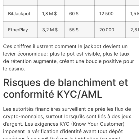
BitJackpot
1,8 M $
60 $
12 500
1,5 
EtherPlay
3,2 M $
55 $
20 000
2,8
Ces chiffres illustrent comment le jackpot devient un
levier économique : plus le pot est visible, plus le taux
de rétention augmente, créant une boucle positive pour
le casino.
Risques de blanchiment et
conformité KYC/AML
Les autorités financières surveillent de près les flux de
crypto‑monnaies, surtout lorsqu’ils sont liés à des jeux
d’argent. Les exigences KYC (Know Your Customer)
imposent la vérification d’identité avant tout dépôt
supérieur à un seuil fixé par la juridiction (souvent