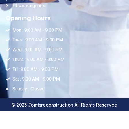
Elbow surgeries
Opening Hours
Mon : 9:00 AM - 9:00 PM
Tues : 9:00 AM - 9:00 PM
Wed : 9:00 AM - 9:00 PM
Thurs : 9:00 AM - 9:00 PM
Fri : 9:00 AM - 9:00 PM
Sat : 9:00 AM - 9:00 PM
Sunday : Closed
© 2023 Jointsreconstruction All Rights Reserved