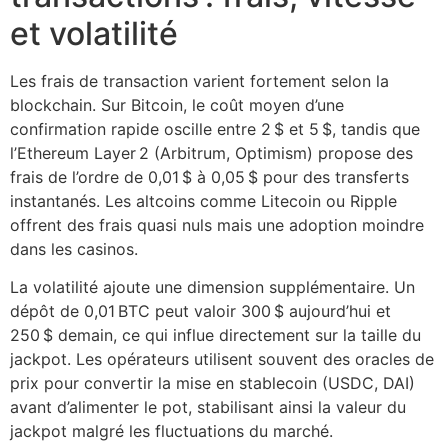
et volatilité
Les frais de transaction varient fortement selon la
blockchain. Sur Bitcoin, le coût moyen d’une
confirmation rapide oscille entre 2 $ et 5 $, tandis que
l’Ethereum Layer 2 (Arbitrum, Optimism) propose des
frais de l’ordre de 0,01 $ à 0,05 $ pour des transferts
instantanés. Les altcoins comme Litecoin ou Ripple
offrent des frais quasi nuls mais une adoption moindre
dans les casinos.
La volatilité ajoute une dimension supplémentaire. Un
dépôt de 0,01 BTC peut valoir 300 $ aujourd’hui et
250 $ demain, ce qui influe directement sur la taille du
jackpot. Les opérateurs utilisent souvent des oracles de
prix pour convertir la mise en stablecoin (USDC, DAI)
avant d’alimenter le pot, stabilisant ainsi la valeur du
jackpot malgré les fluctuations du marché.