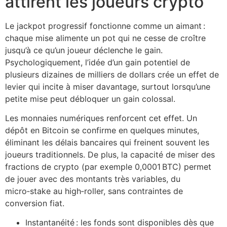
attirent les joueurs crypto
Le jackpot progressif fonctionne comme un aimant :
chaque mise alimente un pot qui ne cesse de croître
jusqu’à ce qu’un joueur déclenche le gain.
Psychologiquement, l’idée d’un gain potentiel de
plusieurs dizaines de milliers de dollars crée un effet de
levier qui incite à miser davantage, surtout lorsqu’une
petite mise peut débloquer un gain colossal.
Les monnaies numériques renforcent cet effet. Un
dépôt en Bitcoin se confirme en quelques minutes,
éliminant les délais bancaires qui freinent souvent les
joueurs traditionnels. De plus, la capacité de miser des
fractions de crypto (par exemple 0,0001 BTC) permet
de jouer avec des montants très variables, du
micro‑stake au high‑roller, sans contraintes de
conversion fiat.
Instantanéité : les fonds sont disponibles dès que