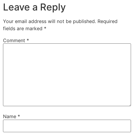
Leave a Reply
Your email address will not be published.
Required
fields are marked
*
Comment
*
Name
*