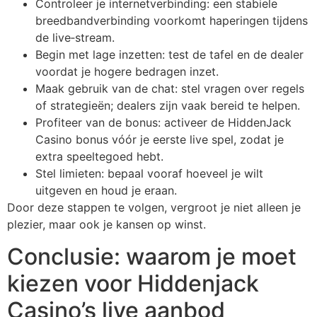
Controleer je internetverbinding: een stabiele
breedbandverbinding voorkomt haperingen tijdens
de live‑stream.
Begin met lage inzetten: test de tafel en de dealer
voordat je hogere bedragen inzet.
Maak gebruik van de chat: stel vragen over regels
of strategieën; dealers zijn vaak bereid te helpen.
Profiteer van de bonus: activeer de HiddenJack
Casino bonus vóór je eerste live spel, zodat je
extra speeltegoed hebt.
Stel limieten: bepaal vooraf hoeveel je wilt
uitgeven en houd je eraan.
Door deze stappen te volgen, vergroot je niet alleen je
plezier, maar ook je kansen op winst.
Conclusie: waarom je moet
kiezen voor Hiddenjack
Casino’s live aanbod