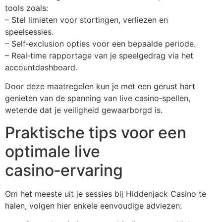
tools zoals:
– Stel limieten voor stortingen, verliezen en
speelsessies.
– Self‑exclusion opties voor een bepaalde periode.
– Real‑time rapportage van je speelgedrag via het
accountdashboard.
Door deze maatregelen kun je met een gerust hart
genieten van de spanning van live casino‑spellen,
wetende dat je veiligheid gewaarborgd is.
Praktische tips voor een
optimale live
casino‑ervaring
Om het meeste uit je sessies bij Hiddenjack Casino te
halen, volgen hier enkele eenvoudige adviezen: