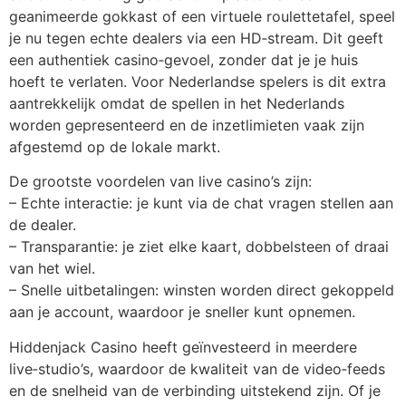
geanimeerde gokkast of een virtuele roulettetafel, speel
je nu tegen echte dealers via een HD‑stream. Dit geeft
een authentiek casino‑gevoel, zonder dat je je huis
hoeft te verlaten. Voor Nederlandse spelers is dit extra
aantrekkelijk omdat de spellen in het Nederlands
worden gepresenteerd en de inzetlimieten vaak zijn
afgestemd op de lokale markt.
De grootste voordelen van live casino’s zijn:
– Echte interactie: je kunt via de chat vragen stellen aan
de dealer.
– Transparantie: je ziet elke kaart, dobbelsteen of draai
van het wiel.
– Snelle uitbetalingen: winsten worden direct gekoppeld
aan je account, waardoor je sneller kunt opnemen.
Hiddenjack Casino heeft geïnvesteerd in meerdere
live‑studio’s, waardoor de kwaliteit van de video‑feeds
en de snelheid van de verbinding uitstekend zijn. Of je