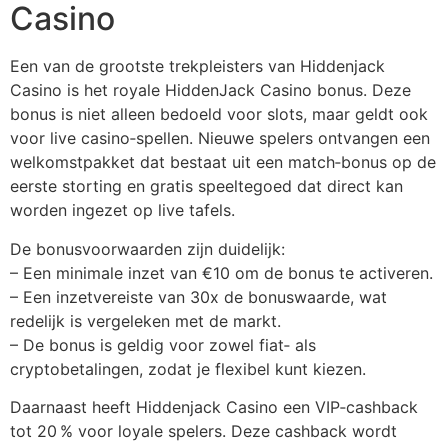
Casino
Een van de grootste trekpleisters van Hiddenjack
Casino is het royale HiddenJack Casino bonus. Deze
bonus is niet alleen bedoeld voor slots, maar geldt ook
voor live casino‑spellen. Nieuwe spelers ontvangen een
welkomstpakket dat bestaat uit een match‑bonus op de
eerste storting en gratis speeltegoed dat direct kan
worden ingezet op live tafels.
De bonusvoorwaarden zijn duidelijk:
– Een minimale inzet van €10 om de bonus te activeren.
– Een inzetvereiste van 30x de bonuswaarde, wat
redelijk is vergeleken met de markt.
– De bonus is geldig voor zowel fiat‑ als
cryptobetalingen, zodat je flexibel kunt kiezen.
Daarnaast heeft Hiddenjack Casino een VIP‑cashback
tot 20 % voor loyale spelers. Deze cashback wordt