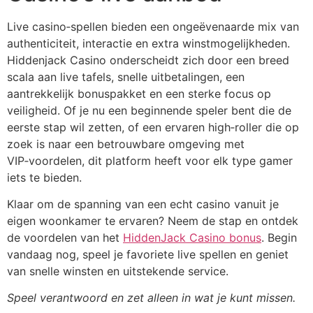
Live casino‑spellen bieden een ongeëvenaarde mix van
authenticiteit, interactie en extra winstmogelijkheden.
Hiddenjack Casino onderscheidt zich door een breed
scala aan live tafels, snelle uitbetalingen, een
aantrekkelijk bonuspakket en een sterke focus op
veiligheid. Of je nu een beginnende speler bent die de
eerste stap wil zetten, of een ervaren high‑roller die op
zoek is naar een betrouwbare omgeving met
VIP‑voordelen, dit platform heeft voor elk type gamer
iets te bieden.
Klaar om de spanning van een echt casino vanuit je
eigen woonkamer te ervaren? Neem de stap en ontdek
de voordelen van het
HiddenJack Casino bonus
. Begin
vandaag nog, speel je favoriete live spellen en geniet
van snelle winsten en uitstekende service.
Speel verantwoord en zet alleen in wat je kunt missen.