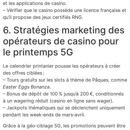
et les applications de casino.
– Vérifier que le casino possède une licence française et
qu’il propose des jeux certifiés RNG.
6. Stratégies marketing des
opérateurs de casino pour
le printemps 5G
Le calendrier printanier pousse les opérateurs à créer
des offres ciblées :
– Tours gratuits sur les slots à thème de Pâques, comme
Easter Eggs Bonanza
.
– Bonus de dépôt de 100 % jusqu’à 200 €, conditionnés
à un wagering réduit (casino en ligne sans wager).
– Jackpots thématiques qui se déclenchent uniquement
pendant les week‑ends de mars‑avril.
Grâce à la géo‑ciblage 5G, les promotions peuvent être