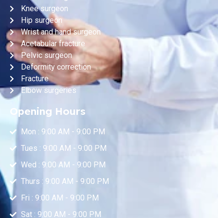
Knee surgeon
Hip surgeon
Wrist and hand surgeon
Acetabular fracture
Pelvic surgeon
Deformity correction
Fracture
Elbow surgeries
Opening Hours
Mon : 9:00 AM - 9:00 PM
Tues : 9:00 AM - 9:00 PM
Wed : 9:00 AM - 9:00 PM
Thurs : 9:00 AM - 9:00 PM
Fri : 9:00 AM - 9:00 PM
Sat : 9:00 AM - 9:00 PM