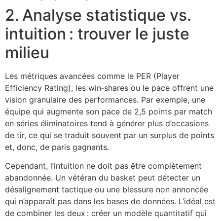
2. Analyse statistique vs.
intuition : trouver le juste
milieu
Les métriques avancées comme le PER (Player
Efficiency Rating), les win‑shares ou le pace offrent une
vision granulaire des performances. Par exemple, une
équipe qui augmente son pace de 2,5 points par match
en séries éliminatoires tend à générer plus d’occasions
de tir, ce qui se traduit souvent par un surplus de points
et, donc, de paris gagnants.
Cependant, l’intuition ne doit pas être complètement
abandonnée. Un vétéran du basket peut détecter un
désalignement tactique ou une blessure non annoncée
qui n’apparaît pas dans les bases de données. L’idéal est
de combiner les deux : créer un modèle quantitatif qui