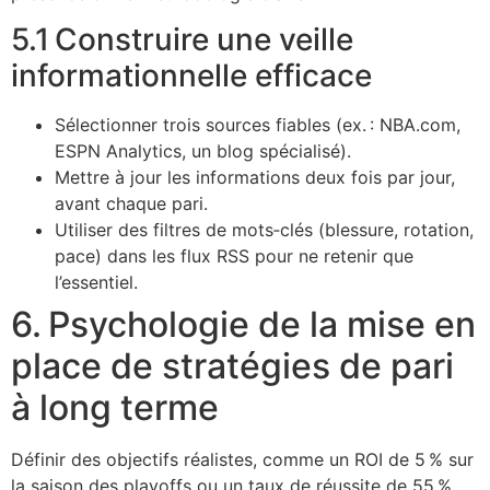
5.1 Construire une veille
informationnelle efficace
Sélectionner trois sources fiables (ex. : NBA.com,
ESPN Analytics, un blog spécialisé).
Mettre à jour les informations deux fois par jour,
avant chaque pari.
Utiliser des filtres de mots‑clés (blessure, rotation,
pace) dans les flux RSS pour ne retenir que
l’essentiel.
6. Psychologie de la mise en
place de stratégies de pari
à long terme
Définir des objectifs réalistes, comme un ROI de 5 % sur
la saison des playoffs ou un taux de réussite de 55 %,