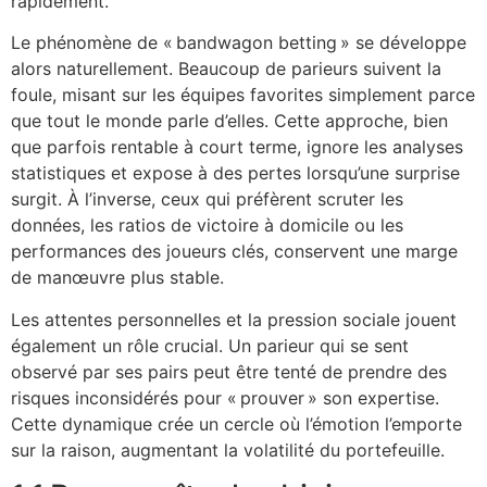
rapidement.
Le phénomène de « bandwagon betting » se développe
alors naturellement. Beaucoup de parieurs suivent la
foule, misant sur les équipes favorites simplement parce
que tout le monde parle d’elles. Cette approche, bien
que parfois rentable à court terme, ignore les analyses
statistiques et expose à des pertes lorsqu’une surprise
surgit. À l’inverse, ceux qui préfèrent scruter les
données, les ratios de victoire à domicile ou les
performances des joueurs clés, conservent une marge
de manœuvre plus stable.
Les attentes personnelles et la pression sociale jouent
également un rôle crucial. Un parieur qui se sent
observé par ses pairs peut être tenté de prendre des
risques inconsidérés pour « prouver » son expertise.
Cette dynamique crée un cercle où l’émotion l’emporte
sur la raison, augmentant la volatilité du portefeuille.