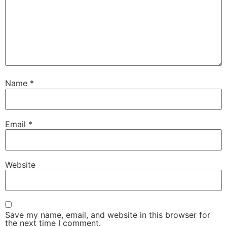
Name
*
Email
*
Website
Save my name, email, and website in this browser for
the next time I comment.