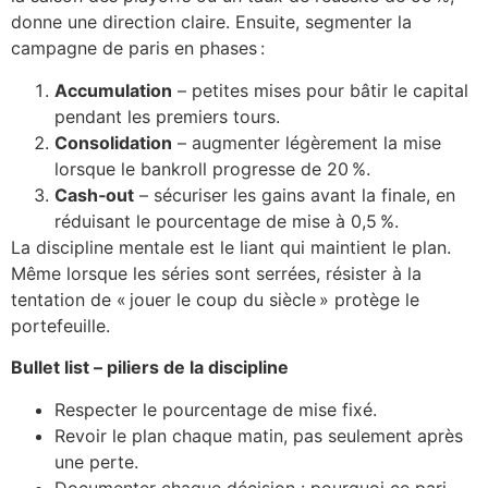
donne une direction claire. Ensuite, segmenter la
campagne de paris en phases :
Accumulation
– petites mises pour bâtir le capital
pendant les premiers tours.
Consolidation
– augmenter légèrement la mise
lorsque le bankroll progresse de 20 %.
Cash‑out
– sécuriser les gains avant la finale, en
réduisant le pourcentage de mise à 0,5 %.
La discipline mentale est le liant qui maintient le plan.
Même lorsque les séries sont serrées, résister à la
tentation de « jouer le coup du siècle » protège le
portefeuille.
Bullet list – piliers de la discipline
Respecter le pourcentage de mise fixé.
Revoir le plan chaque matin, pas seulement après
une perte.
Documenter chaque décision : pourquoi ce pari,