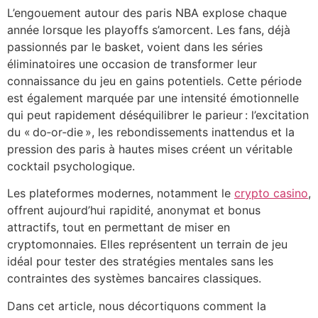
L’engouement autour des paris NBA explose chaque
année lorsque les playoffs s’amorcent. Les fans, déjà
passionnés par le basket, voient dans les séries
éliminatoires une occasion de transformer leur
connaissance du jeu en gains potentiels. Cette période
est également marquée par une intensité émotionnelle
qui peut rapidement déséquilibrer le parieur : l’excitation
du « do‑or‑die », les rebondissements inattendus et la
pression des paris à hautes mises créent un véritable
cocktail psychologique.
Les plateformes modernes, notamment le
crypto casino
,
offrent aujourd’hui rapidité, anonymat et bonus
attractifs, tout en permettant de miser en
cryptomonnaies. Elles représentent un terrain de jeu
idéal pour tester des stratégies mentales sans les
contraintes des systèmes bancaires classiques.
Dans cet article, nous décortiquons comment la