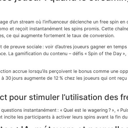
e d’un stream où l’influenceur déclenche un free spin en dir
promo et reçoit instantanément les spins promis. Cette chaîn
es, ce qui augmente fortement le taux de conversion.
 de preuve sociale : voir d’autres joueurs gagner en temps
nce. La gamification du contenu – défis « Spin of the Day »
faction accrue lorsqu’ils perçoivent le bonus comme une opp
à 30 jours augmente de 12 % chez les joueurs qui ont reçu d
ct pour stimuler l’utilisation des f
estions instantanément : « Quel est le wagering ? », « Puis‑
et incite les participants à activer leurs spins avant la fin 