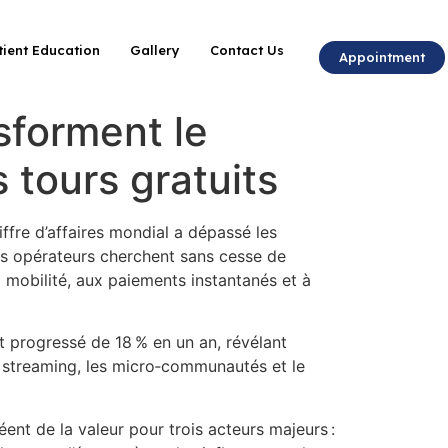
tient Education
Gallery
Contact Us
Appointment
sforment le
s tours gratuits
ffre d’affaires mondial a dépassé les
Les opérateurs cherchent sans cesse de
 mobilité, aux paiements instantanés et à
t progressé de 18 % en un an, révélant
le streaming, les micro‑communautés et le
éent de la valeur pour trois acteurs majeurs :