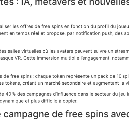
es : IA, métavers et nouvelle
liser les offres de free spins en fonction du profil du joueur
nt en temps réel et propose, par notification push, des s
es salles virtuelles où les avatars peuvent suivre un strea
asque VR. Cette immersion multiplie l’engagement, notamme
 de free spins : chaque token représente un pack de 10 spins
ces tokens, créant un marché secondaire et augmentant la v
s de 40 % des campagnes d’influence dans le secteur du jeu
dynamique et plus difficile à copier.
e campagne de free spins ave