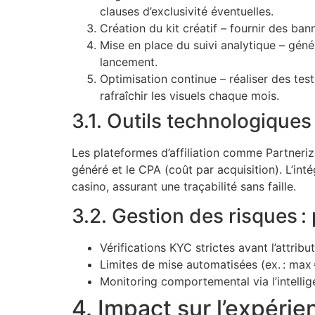
clauses d’exclusivité éventuelles.
Création du kit créatif – fournir des ban
Mise en place du suivi analytique – géné
lancement.
Optimisation continue – réaliser des test
rafraîchir les visuels chaque mois.
3.1. Outils technologiques 
Les plateformes d’affiliation comme Partneriz
généré et le CPA (coût par acquisition). L’in
casino, assurant une traçabilité sans faille.
3.2. Gestion des risques :
Vérifications KYC strictes avant l’attribu
Limites de mise automatisées (ex. : max 
Monitoring comportemental via l’intellig
4. Impact sur l’expérie