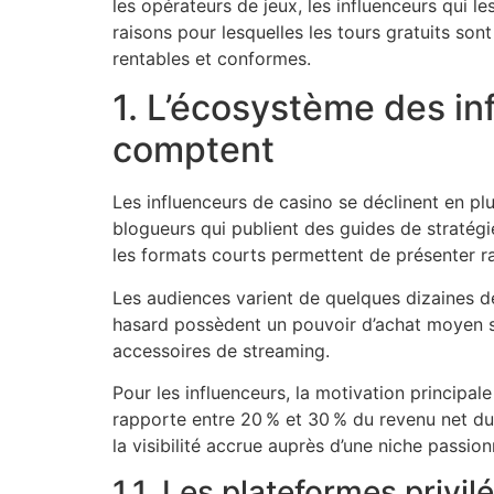
les opérateurs de jeux, les influenceurs qui l
raisons pour lesquelles les tours gratuits so
rentables et conformes.
1. L’écosystème des inf
comptent
Les influenceurs de casino se déclinent en plu
blogueurs qui publient des guides de stratégi
les formats courts permettent de présenter r
Les audiences varient de quelques dizaines d
hasard possèdent un pouvoir d’achat moyen su
accessoires de streaming.
Pour les influenceurs, la motivation principal
rapporte entre 20 % et 30 % du revenu net du
la visibilité accrue auprès d’une niche passio
1.1. Les plateformes privi