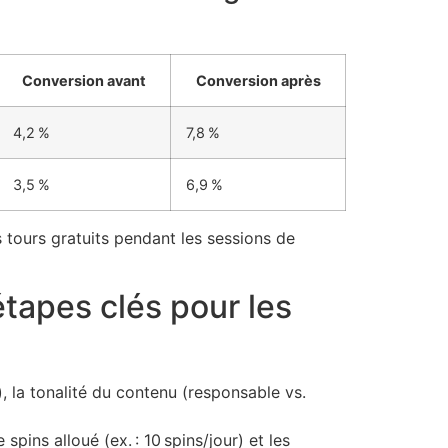
Conversion avant
Conversion après
4,2 %
7,8 %
3,5 %
6,9 %
tours gratuits pendant les sessions de
étapes clés pour les
), la tonalité du contenu (responsable vs.
pins alloué (ex. : 10 spins/jour) et les