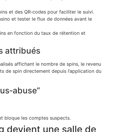
ins et des QR‑codes pour faciliter le suivi.
sino et tester le flux de données avant le
pins en fonction du taux de rétention et
ns attribués
lisés affichant le nombre de spins, le revenu
ts de spin directement depuis l’application du
onus‑abuse”
 et bloque les comptes suspects.
g devient une salle de