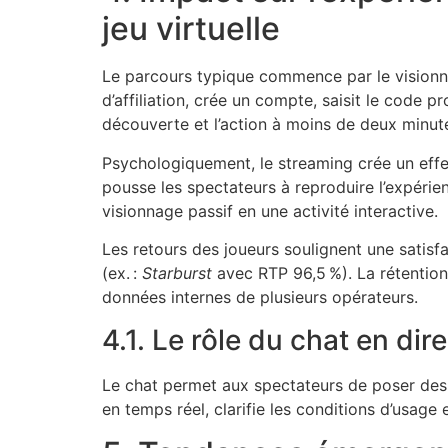
jeu virtuelle
Le parcours typique commence par le visionnag
d’affiliation, crée un compte, saisit le code 
découverte et l’action à moins de deux minut
Psychologiquement, le streaming crée un effet
pousse les spectateurs à reproduire l’expérie
visionnage passif en une activité interactive.
Les retours des joueurs soulignent une satis
(ex. :
Starburst
avec RTP 96,5 %). La rétention 
données internes de plusieurs opérateurs.
4.1. Le rôle du chat en dire
Le chat permet aux spectateurs de poser des qu
en temps réel, clarifie les conditions d’usage 