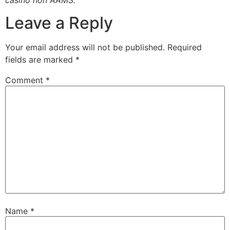
casino non AAMS.
Leave a Reply
Your email address will not be published.
Required
fields are marked
*
Comment
*
Name
*