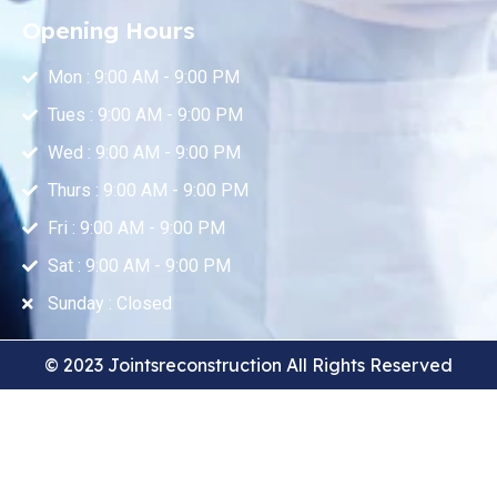
Opening Hours
Mon : 9:00 AM - 9:00 PM
Tues : 9:00 AM - 9:00 PM
Wed : 9:00 AM - 9:00 PM
Thurs : 9:00 AM - 9:00 PM
Fri : 9:00 AM - 9:00 PM
Sat : 9:00 AM - 9:00 PM
Sunday : Closed
© 2023 Jointsreconstruction All Rights Reserved