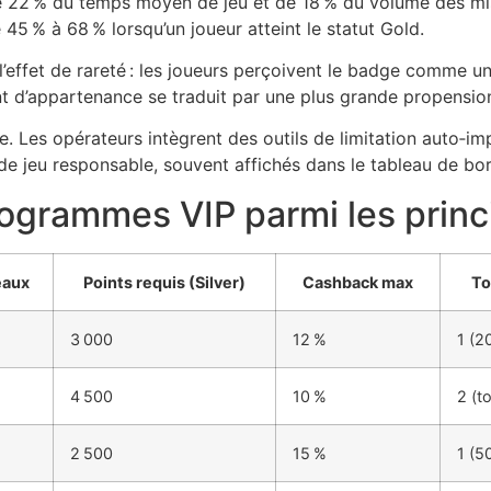
 22 % du temps moyen de jeu et de 18 % du volume des mise
 45 % à 68 % lorsqu’un joueur atteint le statut Gold.
 l’effet de rareté : les joueurs perçoivent le badge comme u
nt d’appartenance se traduit par une plus grande propensio
. Les opérateurs intègrent des outils de limitation auto‑im
e jeu responsable, souvent affichés dans le tableau de bor
ogrammes VIP parmi les princi
eaux
Points requis (Silver)
Cashback max
To
3 000
12 %
1 (2
4 500
10 %
2 (t
2 500
15 %
1 (5