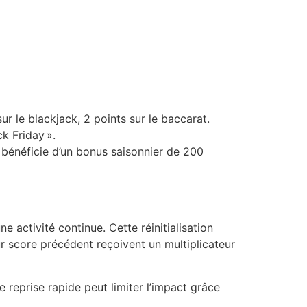
sur le blackjack, 2 points sur le baccarat.
k Friday ».
et bénéficie d’un bonus saisonnier de 200
e activité continue. Cette réinitialisation
r score précédent reçoivent un multiplicateur
e reprise rapide peut limiter l’impact grâce