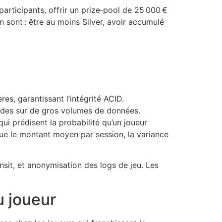
articipants, offrir un prize‑pool de 25 000 €
ion sont : être au moins Silver, avoir accumulé
es, garantissant l’intégrité ACID.
ides sur de gros volumes de données.
qui prédisent la probabilité qu’un joueur
que le montant moyen par session, la variance
sit, et anonymisation des logs de jeu. Les
 joueur