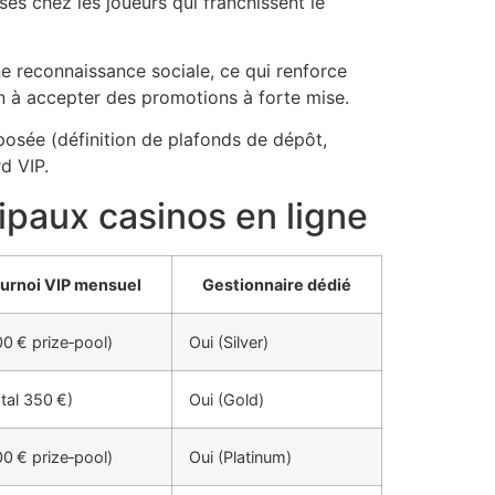
s chez les joueurs qui franchissent le
ne reconnaissance sociale, ce qui renforce
n à accepter des promotions à forte mise.
posée (définition de plafonds de dépôt,
d VIP.
paux casinos en ligne
urnoi VIP mensuel
Gestionnaire dédié
00 € prize‑pool)
Oui (Silver)
otal 350 €)
Oui (Gold)
00 € prize‑pool)
Oui (Platinum)