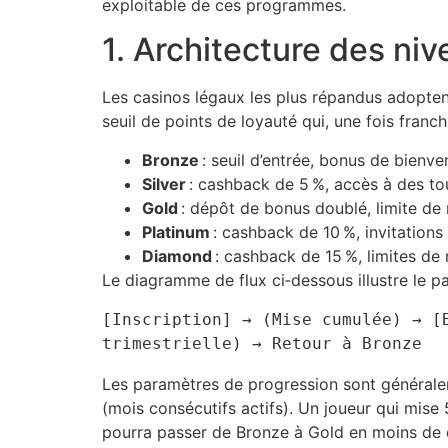
exploitable de ces programmes.
1. Architecture des ni
Les casinos légaux les plus répandus adoptent
seuil de points de loyauté qui, une fois franc
Bronze
: seuil d’entrée, bonus de bienve
Silver
: cashback de 5 %, accès à des to
Gold
: dépôt de bonus doublé, limite de
Platinum
: cashback de 10 %, invitation
Diamond
: cashback de 15 %, limites de 
Le diagramme de flux ci‑dessous illustre le pas
[Inscription] → (Mise cumulée) → [
Les paramètres de progression sont généraleme
(mois consécutifs actifs). Un joueur qui mise 
pourra passer de Bronze à Gold en moins de de