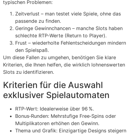
typischen Problemen:
Zeitverlust – man testet viele Spiele, ohne das
passende zu finden.
Geringe Gewinnchancen – manche Slots haben
schlechte RTP‑Werte (Return to Player).
Frust – wiederholte Fehlentscheidungen mindern
den Spielspaß.
Um diese Fallen zu umgehen, benötigen Sie klare
Kriterien, die Ihnen helfen, die wirklich lohnenswerten
Slots zu identifizieren.
Kriterien für die Auswahl
exklusiver Spielautomaten
RTP‑Wert: Idealerweise über 96 %.
Bonus‑Runden: Mehrstufige Free‑Spins oder
Multiplikatoren erhöhen den Gewinn.
Thema und Grafik: Einzigartige Designs steigern