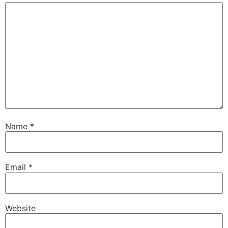
Name
*
Email
*
Website