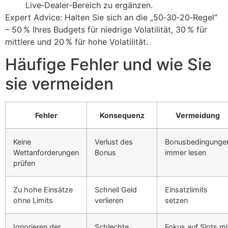
Live‑Dealer‑Bereich zu ergänzen.
Expert Advice: Halten Sie sich an die „50‑30‑20‑Regel“
– 50 % Ihres Budgets für niedrige Volatilität, 30 % für
mittlere und 20 % für hohe Volatilität.
Häufige Fehler und wie Sie
sie vermeiden
Fehler
Konsequenz
Vermeidung
Keine
Verlust des
Bonusbedingunge
Wettanforderungen
Bonus
immer lesen
prüfen
Zu hohe Einsätze
Schnell Geld
Einsatzlimits
ohne Limits
verlieren
setzen
Ignorieren der
Schlechte
Fokus auf Slots mi