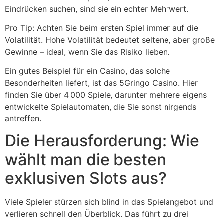
Eindrücken suchen, sind sie ein echter Mehrwert.
Pro Tip: Achten Sie beim ersten Spiel immer auf die
Volatilität. Hohe Volatilität bedeutet seltene, aber große
Gewinne – ideal, wenn Sie das Risiko lieben.
Ein gutes Beispiel für ein Casino, das solche
Besonderheiten liefert, ist das 5Gringo Casino. Hier
finden Sie über 4 000 Spiele, darunter mehrere eigens
entwickelte Spielautomaten, die Sie sonst nirgends
antreffen.
Die Herausforderung: Wie
wählt man die besten
exklusiven Slots aus?
Viele Spieler stürzen sich blind in das Spielangebot und
verlieren schnell den Überblick. Das führt zu drei