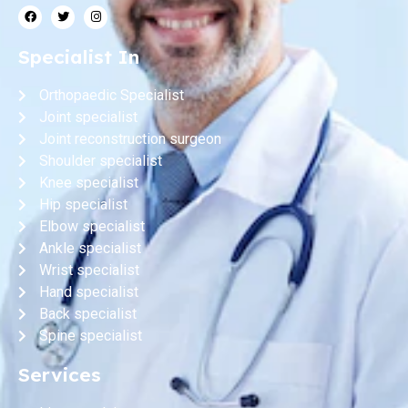
Specialist In
Orthopaedic Specialist
Joint specialist
Joint reconstruction surgeon
Shoulder specialist
Knee specialist
Hip specialist
Elbow specialist
Ankle specialist
Wrist specialist
Hand specialist
Back specialist
Spine specialist
Services