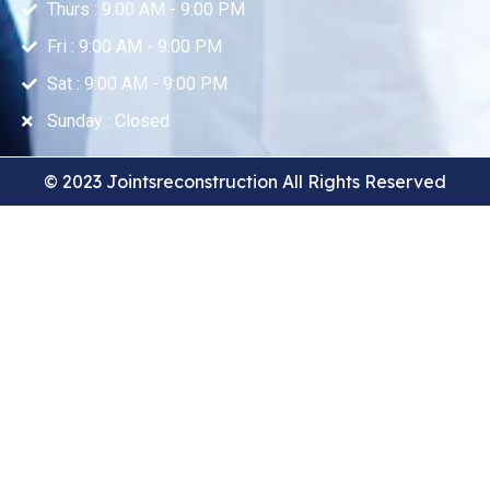
Thurs : 9:00 AM - 9:00 PM
Fri : 9:00 AM - 9:00 PM
Sat : 9:00 AM - 9:00 PM
Sunday : Closed
© 2023 Jointsreconstruction All Rights Reserved