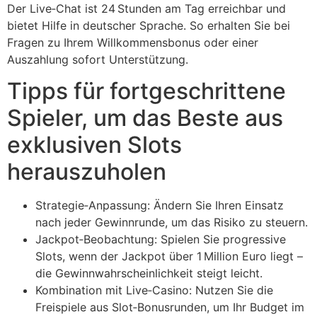
Der Live‑Chat ist 24 Stunden am Tag erreichbar und
bietet Hilfe in deutscher Sprache. So erhalten Sie bei
Fragen zu Ihrem Willkommensbonus oder einer
Auszahlung sofort Unterstützung.
Tipps für fortgeschrittene
Spieler, um das Beste aus
exklusiven Slots
herauszuholen
Strategie‑Anpassung: Ändern Sie Ihren Einsatz
nach jeder Gewinnrunde, um das Risiko zu steuern.
Jackpot‑Beobachtung: Spielen Sie progressive
Slots, wenn der Jackpot über 1 Million Euro liegt –
die Gewinnwahrscheinlichkeit steigt leicht.
Kombination mit Live‑Casino: Nutzen Sie die
Freispiele aus Slot‑Bonusrunden, um Ihr Budget im