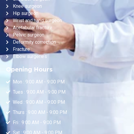
Knee surgeon
Hip surgeon
Wrist and hand surgeon
Acetabular fracture
Pelvic surgeon
Deformity correction
Fracture
Elbow surgeries
Opening Hours
Mon : 9:00 AM - 9:00 PM
Tues : 9:00 AM - 9:00 PM
Wed : 9:00 AM - 9:00 PM
Thurs : 9:00 AM - 9:00 PM
Fri : 9:00 AM - 9:00 PM
Sat : 9:00 AM - 9:00 PM