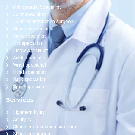
Orthopaedic Specialist
Joint specialist
Joint reconstruction surgeon
Shoulder specialist
Knee specialist
Hip specialist
Elbow specialist
Ankle specialist
Wrist specialist
Hand specialist
Back specialist
Spine specialist
Services
Ligament Injury
Acl injury
Shoulder dislocation surgeries
Shoulder surgeon