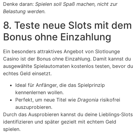
Denke daran:
Spielen soll Spaß machen, nicht zur
Belastung werden.
8. Teste neue Slots mit dem
Bonus ohne Einzahlung
Ein besonders attraktives Angebot von Slotlounge
Casino ist der Bonus ohne Einzahlung. Damit kannst du
ausgewählte Spielautomaten kostenlos testen, bevor du
echtes Geld einsetzt.
Ideal für Anfänger, die das Spielprinzip
kennenlernen wollen.
Perfekt, um neue Titel wie
Dragonia
risikofrei
auszuprobieren.
Durch das Ausprobieren kannst du deine Lieblings‑Slots
identifizieren und später gezielt mit echtem Geld
spielen.