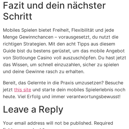
Fazit und dein nächster
Schritt
Mobiles Spielen bietet Freiheit, Flexibilität und jede
Menge Gewinnchancen – vorausgesetzt, du nutzt die
richtigen Strategien. Mit den acht Tipps aus diesem
Guide bist du bestens gerüstet, um das mobile Angebot
von Slotlounge Casino voll auszuschöpfen. Du hast jetzt
das Wissen, um schnell einzuzahlen, sicher zu spielen
und deine Gewinne rasch zu erhalten.
Bereit, das Gelernte in die Praxis umzusetzen? Besuche
jetzt
this site
und starte dein mobiles Spielerlebnis noch
heute. Viel Erfolg und immer verantwortungsbewusst!
Leave a Reply
Your email address will not be published.
Required