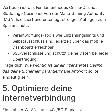
Vertrauen ist das Fundament jedes Online‑Casinos.
Slotlounge Casino ist von der Malta Gaming Authority
(MGA) lizenziert und unterliegt strengen Auflagen zum
Spielerschutz.
Verantwortungs‑Tools wie Einzahlungslimits und
Selbstausschluss sind jederzeit über das mobile
Dashboard erreichbar.
SSL‑Verschlüsselung schützt deine Daten bei jeder
Übertragung.
Frage dich:
Wie wichtig ist dir ein lizenziertes Casino,
das deine Sicherheit garantiert?
Die Antwort sollte
eindeutig sein.
5. Optimiere deine
Internetverbindung
Ein stabiler WLAN‑ oder 4G‑/5G‑Signal ist