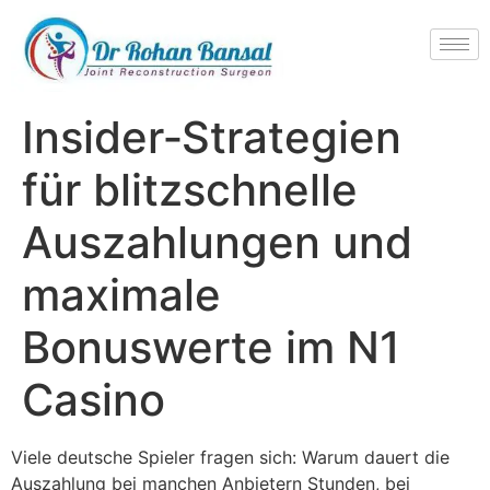
Insider‑Strategien
für blitzschnelle
Auszahlungen und
maximale
Bonuswerte im N1
Casino
Viele deutsche Spieler fragen sich: Warum dauert die
Auszahlung bei manchen Anbietern Stunden, bei