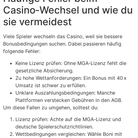
Casino‑Wechsel und wie du
sie vermeidest
Viele Spieler wechseln das Casino, weil sie bessere
Bonusbedingungen suchen. Dabei passieren häufig
folgende Fehler:
Keine Lizenz prüfen: Ohne MGA‑Lizenz fehlt die
gesetzliche Absicherung.
Zu hohe Wettanforderungen: Ein Bonus mit 40 x
Umsatz ist schwer zu erfüllen.
Unklare Auszahlungsbedingungen: Manche
Plattformen verstecken Gebühren in den AGB.
Um diese Fallen zu umgehen, solltest du:
Lizenz prüfen: Achte auf die MGA‑Lizenz und
deutsche Spielerschutzrichtlinien.
Wettbedingungen vergleichen: Wähle Boni mit