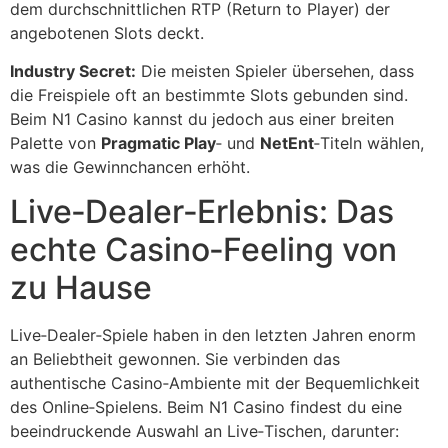
dem durchschnittlichen RTP (Return to Player) der
angebotenen Slots deckt.
Industry Secret:
Die meisten Spieler übersehen, dass
die Freispiele oft an bestimmte Slots gebunden sind.
Beim N1 Casino kannst du jedoch aus einer breiten
Palette von
Pragmatic Play
‑ und
NetEnt
‑Titeln wählen,
was die Gewinnchancen erhöht.
Live‑Dealer‑Erlebnis: Das
echte Casino‑Feeling von
zu Hause
Live‑Dealer‑Spiele haben in den letzten Jahren enorm
an Beliebtheit gewonnen. Sie verbinden das
authentische Casino‑Ambiente mit der Bequemlichkeit
des Online‑Spielens. Beim N1 Casino findest du eine
beeindruckende Auswahl an Live‑Tischen, darunter: