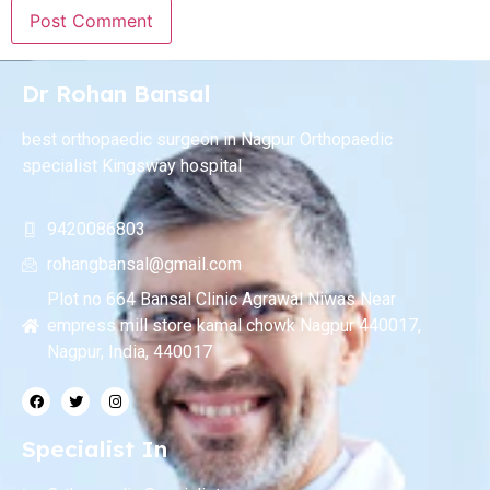
Dr Rohan Bansal
best orthopaedic surgeon in Nagpur Orthopaedic
specialist Kingsway hospital
9420086803
rohangbansal@gmail.com
Plot no 664 Bansal Clinic Agrawal Niwas Near
empress mill store kamal chowk Nagpur 440017,
Nagpur, India, 440017
Specialist In