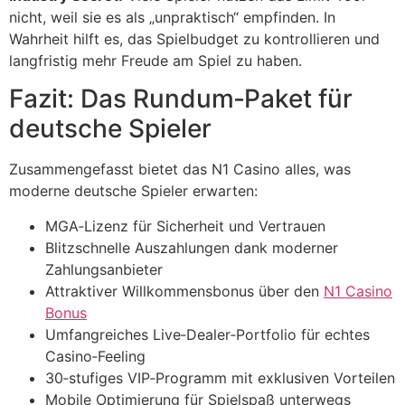
nicht, weil sie es als „unpraktisch“ empfinden. In
Wahrheit hilft es, das Spielbudget zu kontrollieren und
langfristig mehr Freude am Spiel zu haben.
Fazit: Das Rundum‑Paket für
deutsche Spieler
Zusammengefasst bietet das N1 Casino alles, was
moderne deutsche Spieler erwarten:
MGA‑Lizenz für Sicherheit und Vertrauen
Blitzschnelle Auszahlungen dank moderner
Zahlungsanbieter
Attraktiver Willkommensbonus über den
N1 Casino
Bonus
Umfangreiches Live‑Dealer‑Portfolio für echtes
Casino‑Feeling
30‑stufiges VIP‑Programm mit exklusiven Vorteilen
Mobile Optimierung für Spielspaß unterwegs