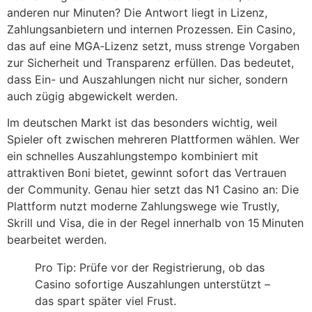
anderen nur Minuten? Die Antwort liegt in Lizenz,
Zahlungsanbietern und internen Prozessen. Ein Casino,
das auf eine MGA‑Lizenz setzt, muss strenge Vorgaben
zur Sicherheit und Transparenz erfüllen. Das bedeutet,
dass Ein- und Auszahlungen nicht nur sicher, sondern
auch zügig abgewickelt werden.
Im deutschen Markt ist das besonders wichtig, weil
Spieler oft zwischen mehreren Plattformen wählen. Wer
ein schnelles Auszahlungstempo kombiniert mit
attraktiven Boni bietet, gewinnt sofort das Vertrauen
der Community. Genau hier setzt das N1 Casino an: Die
Plattform nutzt moderne Zahlungswege wie Trustly,
Skrill und Visa, die in der Regel innerhalb von 15 Minuten
bearbeitet werden.
Pro Tip: Prüfe vor der Registrierung, ob das
Casino sofortige Auszahlungen unterstützt –
das spart später viel Frust.