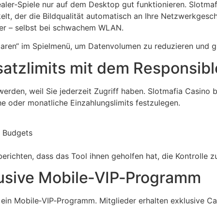
ealer‑Spiele nur auf dem Desktop gut funktionieren. Slotma
t, der die Bildqualität automatisch an Ihre Netzwerkgesch
ler – selbst bei schwachem WLAN.
sparen“ im Spielmenü, um Datenvolumen zu reduzieren und gle
nsatzlimits mit dem Responsi
 werden, weil Sie jederzeit Zugriff haben. Slotmafia Casino
he oder monatliche Einzahlungslimits festzulegen.
s Budgets
erichten, dass das Tool ihnen geholfen hat, die Kontrolle z
lusive Mobile‑VIP‑Programm
no ein Mobile‑VIP‑Programm. Mitglieder erhalten exklusive