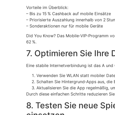
Vorteile im Überblick:
– Bis zu 15 % Cashback auf mobile Einsätze
– Priorisierte Auszahlung innerhalb von 2 Stu
– Sonderaktionen nur für mobile Geräte
Did You Know? Das Mobile‑VIP‑Programm von S
62 %.
7. Optimieren Sie Ihre
Eine stabile Internetverbindung ist das A un
Verwenden Sie WLAN statt mobiler Date
Schalten Sie Hintergrund‑Apps aus, die
Aktualisieren Sie die App regelmäßig, u
Durch diese einfachen Schritte reduzieren Si
8. Testen Sie neue Sp