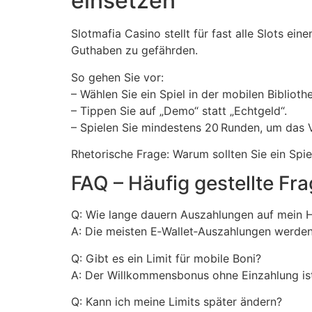
einsetzen
Slotmafia Casino stellt für fast alle Slots e
Guthaben zu gefährden.
So gehen Sie vor:
– Wählen Sie ein Spiel in der mobilen Biblioth
– Tippen Sie auf „Demo“ statt „Echtgeld“.
– Spielen Sie mindestens 20 Runden, um das V
Rhetorische Frage: Warum sollten Sie ein Spi
FAQ – Häufig gestellte Fr
Q: Wie lange dauern Auszahlungen auf mein 
A: Die meisten E‑Wallet‑Auszahlungen werden
Q: Gibt es ein Limit für mobile Boni?
A: Der Willkommensbonus ohne Einzahlung ist
Q: Kann ich meine Limits später ändern?