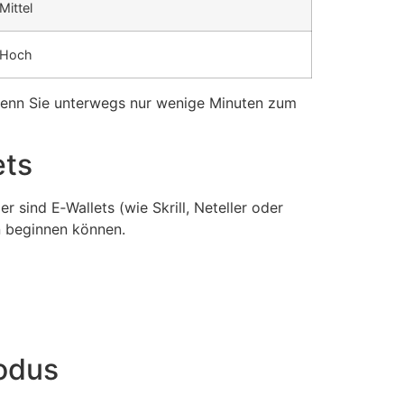
Mittel
Hoch
 wenn Sie unterwegs nur wenige Minuten zum
ets
sind E‑Wallets (wie Skrill, Neteller oder
n beginnen können.
modus