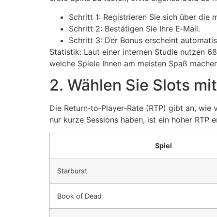
Schritt 1: Registrieren Sie sich über die
Schritt 2: Bestätigen Sie Ihre E‑Mail.
Schritt 3: Der Bonus erscheint automatis
Statistik: Laut einer internen Studie nutzen
welche Spiele Ihnen am meisten Spaß machen
2. Wählen Sie Slots mi
Die Return‑to‑Player‑Rate (RTP) gibt an, wie v
nur kurze Sessions haben, ist ein hoher RTP 
Spiel
Starburst
Book of Dead