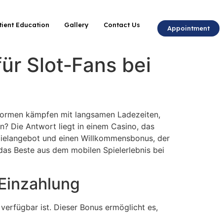
tient Education
Gallery
Contact Us
Appointment
ür Slot‑Fans bei
attformen kämpfen mit langsamen Ladezeiten,
n? Die Antwort liegt in einem Casino, das
 Spielangebot und einen Willkommensbonus, der
 das Beste aus dem mobilen Spielerlebnis bei
Einzahlung
verfügbar ist. Dieser Bonus ermöglicht es,