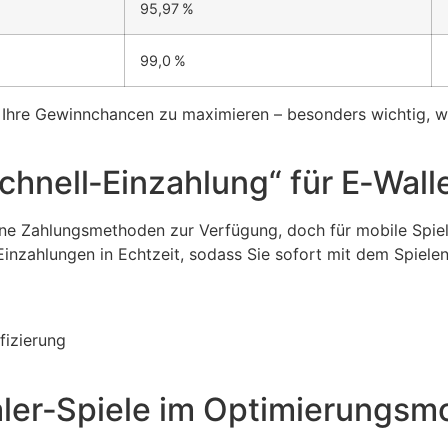
95,97 %
99,0 %
m Ihre Gewinnchancen zu maximieren – besonders wichtig,
Schnell‑Einzahlung“ für E‑Wall
ne Zahlungsmethoden zur Verfügung, doch für mobile Spieler 
inzahlungen in Echtzeit, sodass Sie sofort mit dem Spiele
fizierung
ealer‑Spiele im Optimierungs