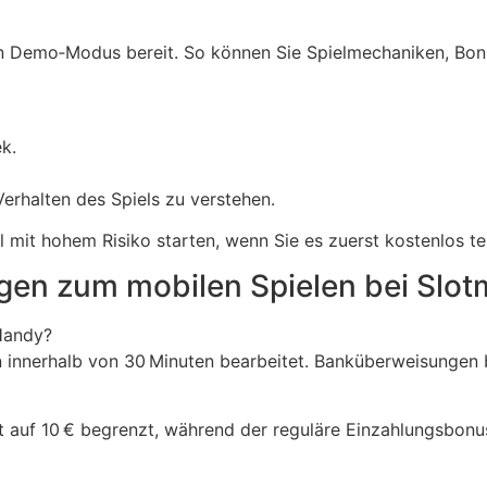
inen Demo‑Modus bereit. So können Sie Spielmechaniken, Bonu
ek.
erhalten des Spiels zu verstehen.
el mit hohem Risiko starten, wenn Sie es zuerst kostenlos t
agen zum mobilen Spielen bei Slot
Handy?
 innerhalb von 30 Minuten bearbeitet. Banküberweisungen 
 auf 10 € begrenzt, während der reguläre Einzahlungsbonu