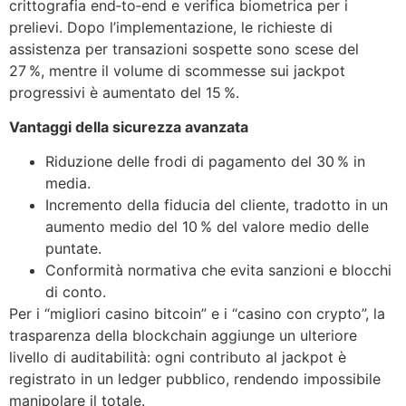
crittografia end‑to‑end e verifica biometrica per i
prelievi. Dopo l’implementazione, le richieste di
assistenza per transazioni sospette sono scese del
27 %, mentre il volume di scommesse sui jackpot
progressivi è aumentato del 15 %.
Vantaggi della sicurezza avanzata
Riduzione delle frodi di pagamento del 30 % in
media.
Incremento della fiducia del cliente, tradotto in un
aumento medio del 10 % del valore medio delle
puntate.
Conformità normativa che evita sanzioni e blocchi
di conto.
Per i “migliori casino bitcoin” e i “casino con crypto”, la
trasparenza della blockchain aggiunge un ulteriore
livello di auditabilità: ogni contributo al jackpot è
registrato in un ledger pubblico, rendendo impossibile
manipolare il totale.