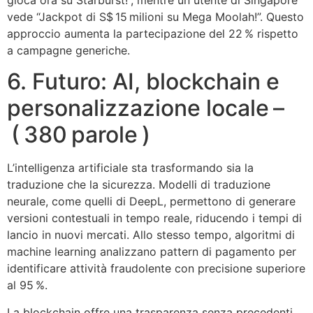
vede “Jackpot di S$ 15 milioni su Mega Moolah!”. Questo
approccio aumenta la partecipazione del 22 % rispetto
a campagne generiche.
6. Futuro: AI, blockchain e
personalizzazione locale –
( 380 parole )
L’intelligenza artificiale sta trasformando sia la
traduzione che la sicurezza. Modelli di traduzione
neurale, come quelli di DeepL, permettono di generare
versioni contestuali in tempo reale, riducendo i tempi di
lancio in nuovi mercati. Allo stesso tempo, algoritmi di
machine learning analizzano pattern di pagamento per
identificare attività fraudolente con precisione superiore
al 95 %.
La blockchain offre una trasparenza senza precedenti