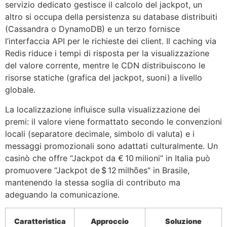
servizio dedicato gestisce il calcolo del jackpot, un
altro si occupa della persistenza su database distribuiti
(Cassandra o DynamoDB) e un terzo fornisce
l’interfaccia API per le richieste dei client. Il caching via
Redis riduce i tempi di risposta per la visualizzazione
del valore corrente, mentre le CDN distribuiscono le
risorse statiche (grafica del jackpot, suoni) a livello
globale.
La localizzazione influisce sulla visualizzazione dei
premi: il valore viene formattato secondo le convenzioni
locali (separatore decimale, simbolo di valuta) e i
messaggi promozionali sono adattati culturalmente. Un
casinò che offre “Jackpot da € 10 milioni” in Italia può
promuovere “Jackpot de $ 12 milhões” in Brasile,
mantenendo la stessa soglia di contributo ma
adeguando la comunicazione.
Caratteristica
Approccio
Soluzione