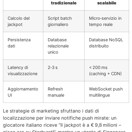
tradizionale
scalabile
Calcolo del
Script batch
Micro‑servizio in
jackpot
giornaliero
tempo reale
Persistenza
Database
Database NoSQL
dati
relazionale
distribuito
unico
Latency di
2‑3 s
< 200 ms
visualizzazione
(caching + CDN)
Aggiornamento
Refresh
WebSocket push
UI
manuale
multilingue
Le strategie di marketing sfruttano i dati di
localizzazione per inviare notifiche push mirate: un
giocatore italiano riceve “Il jackpot è a € 9,8 milioni –
gioca ora su Starburst!”, mentre un utente di Singapore