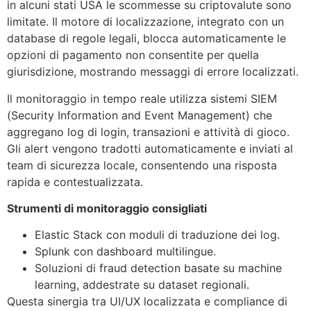
in alcuni stati USA le scommesse su criptovalute sono
limitate. Il motore di localizzazione, integrato con un
database di regole legali, blocca automaticamente le
opzioni di pagamento non consentite per quella
giurisdizione, mostrando messaggi di errore localizzati.
Il monitoraggio in tempo reale utilizza sistemi SIEM
(Security Information and Event Management) che
aggregano log di login, transazioni e attività di gioco.
Gli alert vengono tradotti automaticamente e inviati al
team di sicurezza locale, consentendo una risposta
rapida e contestualizzata.
Strumenti di monitoraggio consigliati
Elastic Stack con moduli di traduzione dei log.
Splunk con dashboard multilingue.
Soluzioni di fraud detection basate su machine
learning, addestrate su dataset regionali.
Questa sinergia tra UI/UX localizzata e compliance di