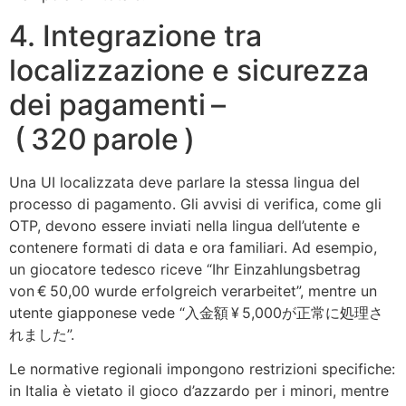
4. Integrazione tra
localizzazione e sicurezza
dei pagamenti –
( 320 parole )
Una UI localizzata deve parlare la stessa lingua del
processo di pagamento. Gli avvisi di verifica, come gli
OTP, devono essere inviati nella lingua dell’utente e
contenere formati di data e ora familiari. Ad esempio,
un giocatore tedesco riceve “Ihr Einzahlungsbetrag
von € 50,00 wurde erfolgreich verarbeitet”, mentre un
utente giapponese vede “入金額 ¥ 5,000が正常に処理さ
れました”.
Le normative regionali impongono restrizioni specifiche:
in Italia è vietato il gioco d’azzardo per i minori, mentre