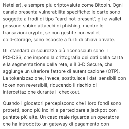
Neteller), e sempre più criptovalute come Bitcoin. Ogni
canale presenta vulnerabilità specifiche: le carte sono
soggette a frodi di tipo “card‑not‑present”, gli e‑wallet
possono subire attacchi di phishing, mentre le
transazioni crypto, se non gestite con wallet
cold‑storage, sono esposte a furti di chiavi private.
Gli standard di sicurezza più riconosciuti sono il
PCI‑DSS, che impone la crittografia dei dati della carta
e la segmentazione della rete, e il 3‑D Secure, che
aggiunge un ulteriore fattore di autenticazione (OTP).
La tokenizzazione, invece, sostituisce i dati sensibili con
token non reversibili, riducendo il rischio di
intercettazione durante il checkout.
Quando i giocatori percepiscono che i loro fondi sono
protetti, sono più inclini a partecipare a jackpot con
puntate più alte. Un caso reale riguarda un operatore
che ha introdotto un gateway di pagamento con