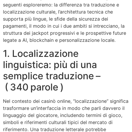
seguenti esploreremo: la differenza tra traduzione e
localizzazione culturale, l’architettura tecnica che
supporta più lingue, le sfide della sicurezza dei
pagamenti, il modo in cui i due ambiti si intrecciano, la
struttura dei jackpot progressivi e le prospettive future
legate a AI, blockchain e personalizzazione locale.
1. Localizzazione
linguistica: più di una
semplice traduzione –
( 340 parole )
Nel contesto dei casinò online, “localizzazione” significa
trasformare un’interfaccia in modo che parli davvero il
linguaggio del giocatore, includendo termini di gioco,
simboli e riferimenti culturali tipici del mercato di
riferimento. Una traduzione letterale potrebbe