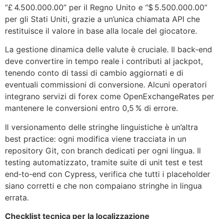
“£ 4.500.000.00” per il Regno Unito e “$ 5.500.000.00”
per gli Stati Uniti, grazie a un’unica chiamata API che
restituisce il valore in base alla locale del giocatore.
La gestione dinamica delle valute è cruciale. Il back‑end
deve convertire in tempo reale i contributi al jackpot,
tenendo conto di tassi di cambio aggiornati e di
eventuali commissioni di conversione. Alcuni operatori
integrano servizi di forex come OpenExchangeRates per
mantenere le conversioni entro 0,5 % di errore.
Il versionamento delle stringhe linguistiche è un’altra
best practice: ogni modifica viene tracciata in un
repository Git, con branch dedicati per ogni lingua. Il
testing automatizzato, tramite suite di unit test e test
end‑to‑end con Cypress, verifica che tutti i placeholder
siano corretti e che non compaiano stringhe in lingua
errata.
Checklist tecnica per la localizzazione