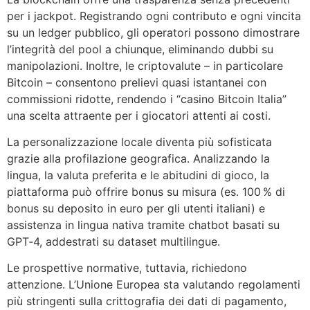
per i jackpot. Registrando ogni contributo e ogni vincita
su un ledger pubblico, gli operatori possono dimostrare
l’integrità del pool a chiunque, eliminando dubbi su
manipolazioni. Inoltre, le criptovalute – in particolare
Bitcoin – consentono prelievi quasi istantanei con
commissioni ridotte, rendendo i “casino Bitcoin Italia”
una scelta attraente per i giocatori attenti ai costi.
La personalizzazione locale diventa più sofisticata
grazie alla profilazione geografica. Analizzando la
lingua, la valuta preferita e le abitudini di gioco, la
piattaforma può offrire bonus su misura (es. 100 % di
bonus su deposito in euro per gli utenti italiani) e
assistenza in lingua nativa tramite chatbot basati su
GPT‑4, addestrati su dataset multilingue.
Le prospettive normative, tuttavia, richiedono
attenzione. L’Unione Europea sta valutando regolamenti
più stringenti sulla crittografia dei dati di pagamento,