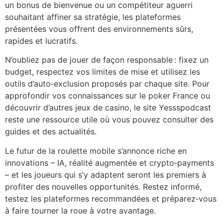
un bonus de bienvenue ou un compétiteur aguerri
souhaitant affiner sa stratégie, les plateformes
présentées vous offrent des environnements sûrs,
rapides et lucratifs.
N’oubliez pas de jouer de façon responsable : fixez un
budget, respectez vos limites de mise et utilisez les
outils d’auto‑exclusion proposés par chaque site. Pour
approfondir vos connaissances sur le poker France ou
découvrir d’autres jeux de casino, le site Yessspodcast
reste une ressource utile où vous pouvez consulter des
guides et des actualités.
Le futur de la roulette mobile s’annonce riche en
innovations – IA, réalité augmentée et crypto‑payments
– et les joueurs qui s’y adaptent seront les premiers à
profiter des nouvelles opportunités. Restez informé,
testez les plateformes recommandées et préparez‑vous
à faire tourner la roue à votre avantage.