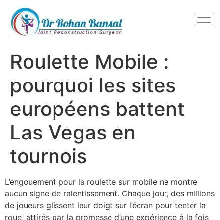
Roulette Mobile :
pourquoi les sites
européens battent
Las Vegas en
tournois
L’engouement pour la roulette sur mobile ne montre
aucun signe de ralentissement. Chaque jour, des millions
de joueurs glissent leur doigt sur l’écran pour tenter la
roue, attirés par la promesse d’une expérience à la fois