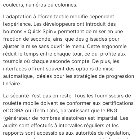
couleurs, numéros ou colonnes.
L’adaptation à l’écran tactile modifie cependant
l’expérience. Les développeurs ont introduit des
boutons « Quick Spin » permettant de miser en une
fraction de seconde, ainsi que des glissades pour
ajuster la mise sans ouvrir le menu. Cette ergonomie
réduit le temps entre chaque tour, ce qui profite aux
tournois où chaque seconde compte. De plus, les
interfaces offrent souvent des options de mise
automatique, idéales pour les stratégies de progression
linéaire.
La sécurité n’est pas en reste. Tous les fournisseurs de
roulette mobile doivent se conformer aux certifications
eCOGRA ou iTech Labs, garantissant que le RNG
(générateur de nombres aléatoires) est impartial. Les
audits sont effectués à intervalles réguliers et les
rapports sont accessibles aux autorités de régulation,