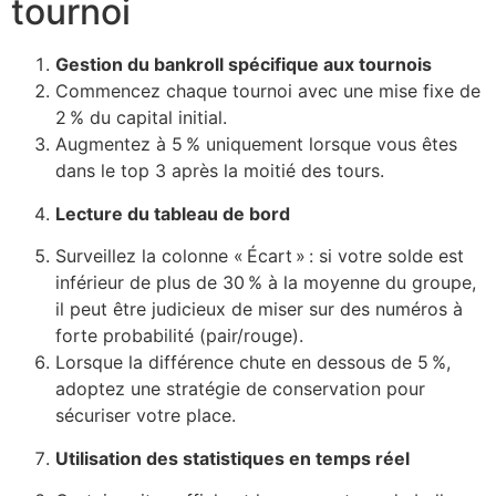
tournoi
Gestion du bankroll spécifique aux tournois
Commencez chaque tournoi avec une mise fixe de
2 % du capital initial.
Augmentez à 5 % uniquement lorsque vous êtes
dans le top 3 après la moitié des tours.
Lecture du tableau de bord
Surveillez la colonne « Écart » : si votre solde est
inférieur de plus de 30 % à la moyenne du groupe,
il peut être judicieux de miser sur des numéros à
forte probabilité (pair/rouge).
Lorsque la différence chute en dessous de 5 %,
adoptez une stratégie de conservation pour
sécuriser votre place.
Utilisation des statistiques en temps réel