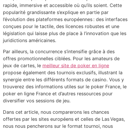
rapide, immersive et accessible où qu’ils soient. Cette
popularité grandissante s’explique en partie par
l’évolution des plateformes européennes : des interfaces
conçues pour le tactile, des licences robustes et une
législation qui laisse plus de place à l’innovation que les
juridictions américaines.
Par ailleurs, la concurrence s’intensifie grâce à des
offres promotionnelles ciblées. Pour les amateurs de
jeux de cartes, le
meilleur site de poker en ligne
propose également des tournois exclusifs, illustrant la
synergie entre les différents formats de casino. Vous y
trouverez des informations utiles sur le poker France, le
poker en ligne France et d’autres ressources pour
diversifier vos sessions de jeu.
Dans cet article, nous comparerons les chances
offertes par les sites européens et celles de Las Vegas,
nous nous pencherons sur le format tournoi, nous