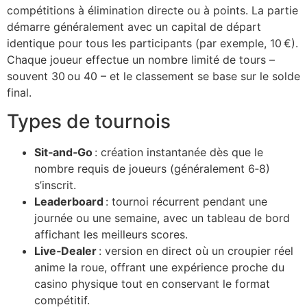
compétitions à élimination directe ou à points. La partie
démarre généralement avec un capital de départ
identique pour tous les participants (par exemple, 10 €).
Chaque joueur effectue un nombre limité de tours –
souvent 30 ou 40 – et le classement se base sur le solde
final.
Types de tournois
Sit‑and‑Go
: création instantanée dès que le
nombre requis de joueurs (généralement 6‑8)
s’inscrit.
Leaderboard
: tournoi récurrent pendant une
journée ou une semaine, avec un tableau de bord
affichant les meilleurs scores.
Live‑Dealer
: version en direct où un croupier réel
anime la roue, offrant une expérience proche du
casino physique tout en conservant le format
compétitif.