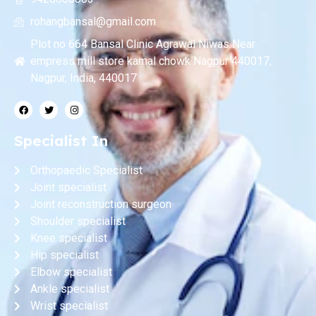
rohangbansal@gmail.com
Plot no 664 Bansal Clinic Agrawal Niwas Near
empress mill store kamal chowk Nagpur 440017,
Nagpur, India, 440017
Specialist In
Orthopaedic Specialist
Joint specialist
Joint reconstruction surgeon
Shoulder specialist
Knee specialist
Hip specialist
Elbow specialist
Ankle specialist
Wrist specialist