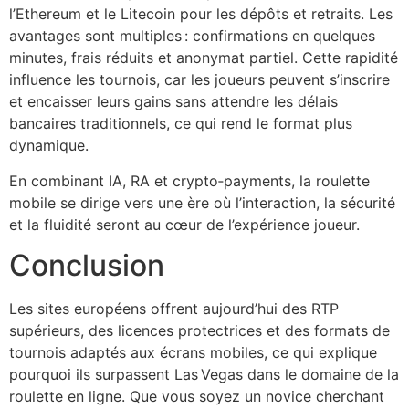
l’Ethereum et le Litecoin pour les dépôts et retraits. Les
avantages sont multiples : confirmations en quelques
minutes, frais réduits et anonymat partiel. Cette rapidité
influence les tournois, car les joueurs peuvent s’inscrire
et encaisser leurs gains sans attendre les délais
bancaires traditionnels, ce qui rend le format plus
dynamique.
En combinant IA, RA et crypto‑payments, la roulette
mobile se dirige vers une ère où l’interaction, la sécurité
et la fluidité seront au cœur de l’expérience joueur.
Conclusion
Les sites européens offrent aujourd’hui des RTP
supérieurs, des licences protectrices et des formats de
tournois adaptés aux écrans mobiles, ce qui explique
pourquoi ils surpassent Las Vegas dans le domaine de la
roulette en ligne. Que vous soyez un novice cherchant