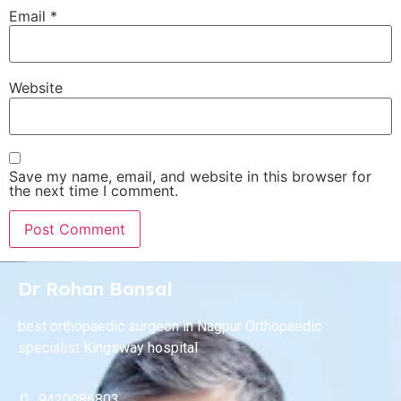
Email
*
Website
Save my name, email, and website in this browser for
the next time I comment.
Dr Rohan Bansal
best orthopaedic surgeon in Nagpur Orthopaedic
specialist Kingsway hospital
9420086803