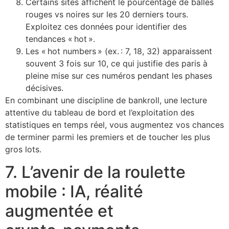
Certains sites affichent le pourcentage de balles
rouges vs noires sur les 20 derniers tours.
Exploitez ces données pour identifier des
tendances « hot ».
Les « hot numbers » (ex. : 7, 18, 32) apparaissent
souvent 3 fois sur 10, ce qui justifie des paris à
pleine mise sur ces numéros pendant les phases
décisives.
En combinant une discipline de bankroll, une lecture
attentive du tableau de bord et l’exploitation des
statistiques en temps réel, vous augmentez vos chances
de terminer parmi les premiers et de toucher les plus
gros lots.
7. L’avenir de la roulette
mobile : IA, réalité
augmentée et