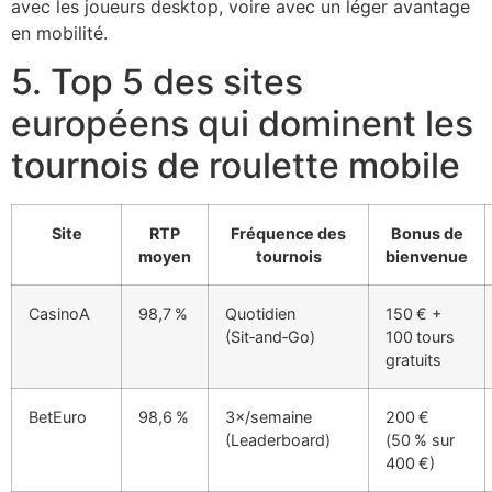
avec les joueurs desktop, voire avec un léger avantage
en mobilité.
5. Top 5 des sites
européens qui dominent les
tournois de roulette mobile
Site
RTP
Fréquence des
Bonus de
moyen
tournois
bienvenue
CasinoA
98,7 %
Quotidien
150 € +
(Sit‑and‑Go)
100 tours
gratuits
BetEuro
98,6 %
3×/semaine
200 €
(Leaderboard)
(50 % sur
400 €)