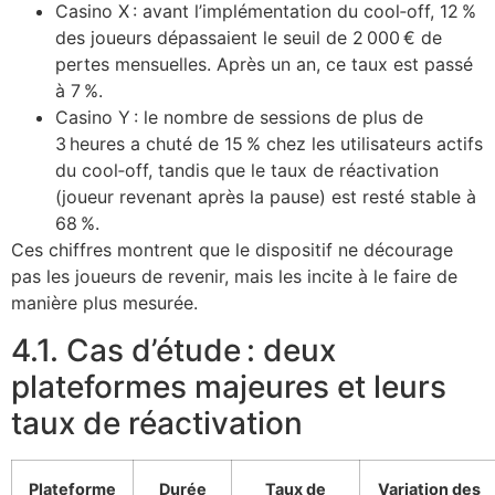
Casino X : avant l’implémentation du cool‑off, 12 %
des joueurs dépassaient le seuil de 2 000 € de
pertes mensuelles. Après un an, ce taux est passé
à 7 %.
Casino Y : le nombre de sessions de plus de
3 heures a chuté de 15 % chez les utilisateurs actifs
du cool‑off, tandis que le taux de réactivation
(joueur revenant après la pause) est resté stable à
68 %.
Ces chiffres montrent que le dispositif ne décourage
pas les joueurs de revenir, mais les incite à le faire de
manière plus mesurée.
4.1. Cas d’étude : deux
plateformes majeures et leurs
taux de réactivation
Plateforme
Durée
Taux de
Variation des