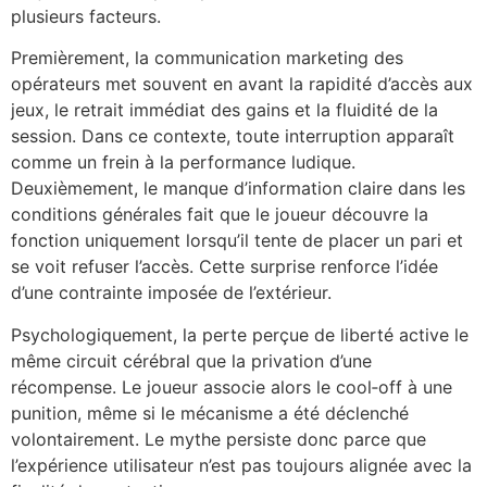
plusieurs facteurs.
Premièrement, la communication marketing des
opérateurs met souvent en avant la rapidité d’accès aux
jeux, le retrait immédiat des gains et la fluidité de la
session. Dans ce contexte, toute interruption apparaît
comme un frein à la performance ludique.
Deuxièmement, le manque d’information claire dans les
conditions générales fait que le joueur découvre la
fonction uniquement lorsqu’il tente de placer un pari et
se voit refuser l’accès. Cette surprise renforce l’idée
d’une contrainte imposée de l’extérieur.
Psychologiquement, la perte perçue de liberté active le
même circuit cérébral que la privation d’une
récompense. Le joueur associe alors le cool‑off à une
punition, même si le mécanisme a été déclenché
volontairement. Le mythe persiste donc parce que
l’expérience utilisateur n’est pas toujours alignée avec la