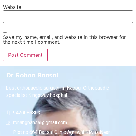
Website
Save my name, email, and website in this browser for
the next time I comment.
Dr Rohan Bansal
best orthopaedic surgeon in Nagpur Orthopaedic
specialist Kingsway hospital
9420086803
rohangbansal@gmail.com
Plot no 664 Bansal Clinic Agrawal Niwas Near