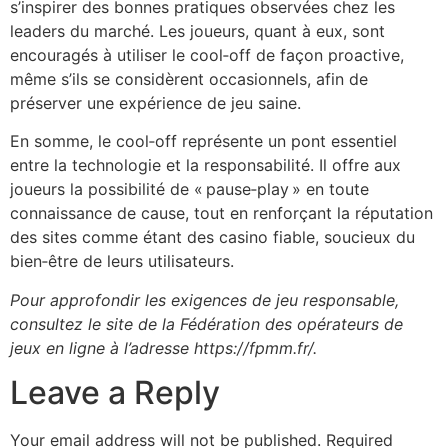
s’inspirer des bonnes pratiques observées chez les
leaders du marché. Les joueurs, quant à eux, sont
encouragés à utiliser le cool‑off de façon proactive,
même s’ils se considèrent occasionnels, afin de
préserver une expérience de jeu saine.
En somme, le cool‑off représente un pont essentiel
entre la technologie et la responsabilité. Il offre aux
joueurs la possibilité de « pause‑play » en toute
connaissance de cause, tout en renforçant la réputation
des sites comme étant des casino fiable, soucieux du
bien‑être de leurs utilisateurs.
Pour approfondir les exigences de jeu responsable,
consultez le site de la Fédération des opérateurs de
jeux en ligne à l’adresse https://fpmm.fr/.
Leave a Reply
Your email address will not be published.
Required