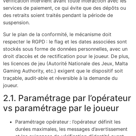
vérification intervient avant toute interaction avec les
services de paiement, ce qui évite que des dépôts ou
des retraits soient traités pendant la période de
suspension.
Sur le plan de la conformité, le mécanisme doit
respecter le RGPD : le flag et les dates associées sont
stockés sous forme de données personnelles, avec un
droit d’accès et de rectification pour le joueur. De plus,
les licences de jeu (Autorité Nationale des Jeux, Malta
Gaming Authority, etc.) exigent que le dispositif soit
traçable, audit‑able et réversible à la demande du
joueur.
2.1. Paramétrage par l’opérateur
vs paramétrage par le joueur
Paramétrage opérateur : l’opérateur définit les
durées maximales, les messages d’avertissement