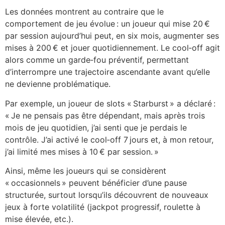
Les données montrent au contraire que le
comportement de jeu évolue : un joueur qui mise 20 €
par session aujourd’hui peut, en six mois, augmenter ses
mises à 200 € et jouer quotidiennement. Le cool‑off agit
alors comme un garde‑fou préventif, permettant
d’interrompre une trajectoire ascendante avant qu’elle
ne devienne problématique.
Par exemple, un joueur de slots « Starburst » a déclaré :
« Je ne pensais pas être dépendant, mais après trois
mois de jeu quotidien, j’ai senti que je perdais le
contrôle. J’ai activé le cool‑off 7 jours et, à mon retour,
j’ai limité mes mises à 10 € par session. »
Ainsi, même les joueurs qui se considèrent
« occasionnels » peuvent bénéficier d’une pause
structurée, surtout lorsqu’ils découvrent de nouveaux
jeux à forte volatilité (jackpot progressif, roulette à
mise élevée, etc.).