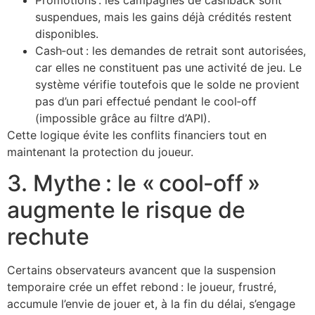
suspendues, mais les gains déjà crédités restent
disponibles.
Cash‑out : les demandes de retrait sont autorisées,
car elles ne constituent pas une activité de jeu. Le
système vérifie toutefois que le solde ne provient
pas d’un pari effectué pendant le cool‑off
(impossible grâce au filtre d’API).
Cette logique évite les conflits financiers tout en
maintenant la protection du joueur.
3. Mythe : le « cool‑off »
augmente le risque de
rechute
Certains observateurs avancent que la suspension
temporaire crée un effet rebond : le joueur, frustré,
accumule l’envie de jouer et, à la fin du délai, s’engage