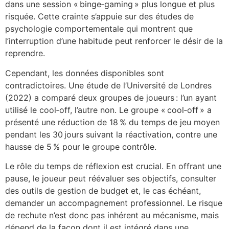
dans une session « binge‑gaming » plus longue et plus
risquée. Cette crainte s’appuie sur des études de
psychologie comportementale qui montrent que
l’interruption d’une habitude peut renforcer le désir de la
reprendre.
Cependant, les données disponibles sont
contradictoires. Une étude de l’Université de Londres
(2022) a comparé deux groupes de joueurs : l’un ayant
utilisé le cool‑off, l’autre non. Le groupe « cool‑off » a
présenté une réduction de 18 % du temps de jeu moyen
pendant les 30 jours suivant la réactivation, contre une
hausse de 5 % pour le groupe contrôle.
Le rôle du temps de réflexion est crucial. En offrant une
pause, le joueur peut réévaluer ses objectifs, consulter
des outils de gestion de budget et, le cas échéant,
demander un accompagnement professionnel. Le risque
de rechute n’est donc pas inhérent au mécanisme, mais
dépend de la façon dont il est intégré dans une