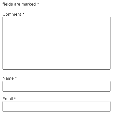
fields are marked
*
Comment
*
Name
*
Email
*