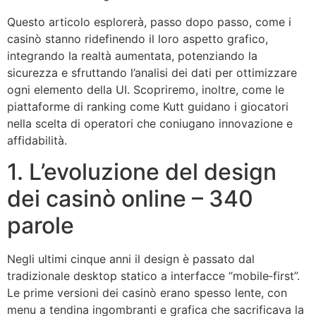
Questo articolo esplorerà, passo dopo passo, come i
casinò stanno ridefinendo il loro aspetto grafico,
integrando la realtà aumentata, potenziando la
sicurezza e sfruttando l’analisi dei dati per ottimizzare
ogni elemento della UI. Scopriremo, inoltre, come le
piattaforme di ranking come Kutt guidano i giocatori
nella scelta di operatori che coniugano innovazione e
affidabilità.
1. L’evoluzione del design
dei casinò online – 340
parole
Negli ultimi cinque anni il design è passato dal
tradizionale desktop statico a interfacce “mobile‑first”.
Le prime versioni dei casinò erano spesso lente, con
menu a tendina ingombranti e grafica che sacrificava la