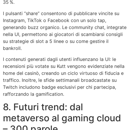
35 %.
I pulsanti “share” consentono di pubblicare vincite su
Instagram, TikTok o Facebook con un solo tap,
generando buzz organico. Le community chat, integrate
nella UI, permettono ai giocatori di scambiarsi consigli
su strategie di slot a 5 linee o su come gestire il
bankroll.
I contenuti generati dagli utenti influenzano la UI: le
recensioni più votate su Kutt vengono evidenziate nella
home del casinò, creando un ciclo virtuoso di fiducia e
traffico. Inoltre, le sfide settimanali broadcastate su
Twitch includono badge esclusivi per chi partecipa,
rafforzando la gamification.
8. Futuri trend: dal
metaverso al gaming cloud
– 300 parole