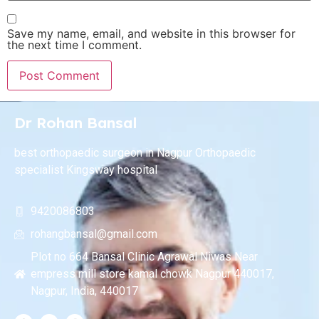
Save my name, email, and website in this browser for
the next time I comment.
Dr Rohan Bansal
best orthopaedic surgeon in Nagpur Orthopaedic
specialist Kingsway hospital
9420086803
rohangbansal@gmail.com
Plot no 664 Bansal Clinic Agrawal Niwas Near
empress mill store kamal chowk Nagpur 440017,
Nagpur, India, 440017