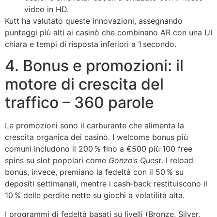
video in HD.
Kutt ha valutato queste innovazioni, assegnando
punteggi più alti ai casinò che combinano AR con una UI
chiara e tempi di risposta inferiori a 1 secondo.
4. Bonus e promozioni: il
motore di crescita del
traffico – 360 parole
Le promozioni sono il carburante che alimenta la
crescita organica dei casinò. I welcome bonus più
comuni includono il 200 % fino a €500 più 100 free
spins su slot popolari come
Gonzo’s Quest
. I reload
bonus, invece, premiano la fedeltà con il 50 % su
depositi settimanali, mentre i cash‑back restituiscono il
10 % delle perdite nette su giochi a volatilità alta.
I programmi di fedeltà basati su livelli (Bronze, Silver,