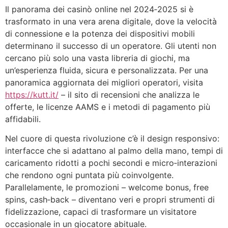
Il panorama dei casinò online nel 2024‑2025 si è
trasformato in una vera arena digitale, dove la velocità
di connessione e la potenza dei dispositivi mobili
determinano il successo di un operatore. Gli utenti non
cercano più solo una vasta libreria di giochi, ma
un’esperienza fluida, sicura e personalizzata. Per una
panoramica aggiornata dei migliori operatori, visita
https://kutt.it/
– il sito di recensioni che analizza le
offerte, le licenze AAMS e i metodi di pagamento più
affidabili.
Nel cuore di questa rivoluzione c’è il design responsivo:
interfacce che si adattano al palmo della mano, tempi di
caricamento ridotti a pochi secondi e micro‑interazioni
che rendono ogni puntata più coinvolgente.
Parallelamente, le promozioni – welcome bonus, free
spins, cash‑back – diventano veri e propri strumenti di
fidelizzazione, capaci di trasformare un visitatore
occasionale in un giocatore abituale.