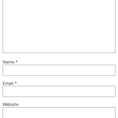
Name
*
Email
*
Website