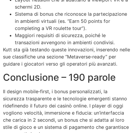
schermi 2D.
Sistema di bonus che riconosce la partecipazione
in ambienti virtuali (es. “Earn 50 points for
completing a VR roulette tour”).
Maggiori requisiti di sicurezza, poiché le
transazioni avvengono in ambienti condivisi.
Kutt sta già testando queste innovazioni, inserendo nelle
sue classifiche una sezione “Metaverse‑ready” per
guidare i giocatori verso gli operatori più avanzati.
Conclusione – 190 parole
Il design mobile‑first, i bonus personalizzati, la
sicurezza trasparente e le tecnologie emergenti stanno
ridefinendo il futuro dei casinò online. I player di oggi
vogliono velocità, immersione e fiducia: un’interfaccia
che carica in 2 secondi, un bonus che si adatta al loro
stile di gioco e un sistema di pagamento che garantisce