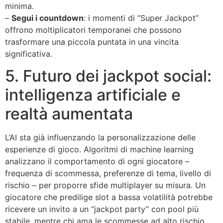
minima.
–
Segui i countdown
: i momenti di “Super Jackpot”
offrono moltiplicatori temporanei che possono
trasformare una piccola puntata in una vincita
significativa.
5. Futuro dei jackpot social:
intelligenza artificiale e
realtà aumentata
L’AI sta già influenzando la personalizzazione delle
esperienze di gioco. Algoritmi di machine learning
analizzano il comportamento di ogni giocatore –
frequenza di scommessa, preferenze di tema, livello di
rischio – per proporre sfide multiplayer su misura. Un
giocatore che predilige slot a bassa volatilità potrebbe
ricevere un invito a un “jackpot party” con pool più
stabile, mentre chi ama le scommesse ad alto rischio