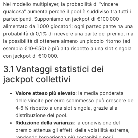
Nel modello multiplayer, la probabilità di “vincere
qualcosa” aumenta perché il pool è suddiviso tra tutti i
partecipanti. Supponiamo un jackpot di €100 000
alimentato da 1 000 giocatori: ogni partecipante ha una
probabilità di 0,1 % di ricevere una parte del premio, ma
la possibilità di ottenere almeno un piccolo ritorno (ad
esempio €10‑€50) è più alta rispetto a una slot singola
con jackpot di €10 000.
3.1 Vantaggi statistici dei
jackpot collettivi
Valore atteso più elevato
: la media ponderata
delle vincite per euro scommesso può crescere del
4‑6 % rispetto a una slot singola, grazie alla
distribuzione del pool.
Riduzione della varianza
: la condivisione del
premio attenua gli effetti della volatilità estrema,
rendendo l’esperienza più sostenibile per i