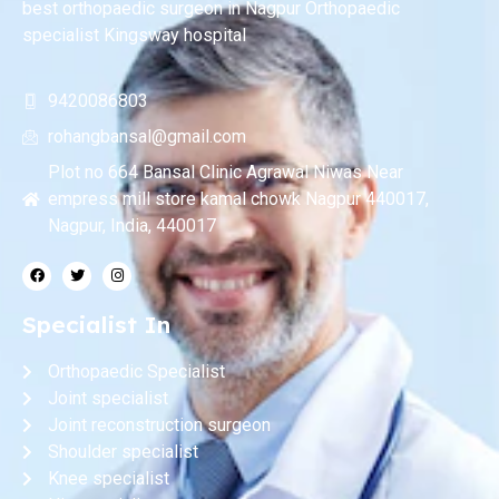
best orthopaedic surgeon in Nagpur Orthopaedic
specialist Kingsway hospital
9420086803
rohangbansal@gmail.com
Plot no 664 Bansal Clinic Agrawal Niwas Near
empress mill store kamal chowk Nagpur 440017,
Nagpur, India, 440017
Specialist In
Orthopaedic Specialist
Joint specialist
Joint reconstruction surgeon
Shoulder specialist
Knee specialist