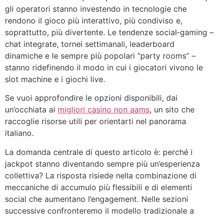
gli operatori stanno investendo in tecnologie che
rendono il gioco più interattivo, più condiviso e,
soprattutto, più divertente. Le tendenze social‑gaming –
chat integrate, tornei settimanali, leaderboard
dinamiche e le sempre più popolari “party rooms” –
stanno ridefinendo il modo in cui i giocatori vivono le
slot machine e i giochi live.
Se vuoi approfondire le opzioni disponibili, dai
un’occhiata ai
migliori casino non aams
, un sito che
raccoglie risorse utili per orientarti nel panorama
italiano.
La domanda centrale di questo articolo è: perché i
jackpot stanno diventando sempre più un’esperienza
collettiva? La risposta risiede nella combinazione di
meccaniche di accumulo più flessibili e di elementi
social che aumentano l’engagement. Nelle sezioni
successive confronteremo il modello tradizionale a