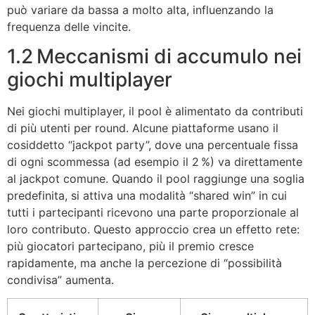
può variare da bassa a molto alta, influenzando la
frequenza delle vincite.
1.2 Meccanismi di accumulo nei
giochi multiplayer
Nei giochi multiplayer, il pool è alimentato da contributi
di più utenti per round. Alcune piattaforme usano il
cosiddetto “jackpot party”, dove una percentuale fissa
di ogni scommessa (ad esempio il 2 %) va direttamente
al jackpot comune. Quando il pool raggiunge una soglia
predefinita, si attiva una modalità “shared win” in cui
tutti i partecipanti ricevono una parte proporzionale al
loro contributo. Questo approccio crea un effetto rete:
più giocatori partecipano, più il premio cresce
rapidamente, ma anche la percezione di “possibilità
condivisa” aumenta.