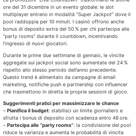
ore del 31 dicembre in un evento globale: le slot
multiplayer entrano in modalità “Super Jackpot” dove il
pool raddoppia per 10 minuti. I casinò offrono anche
bonus di deposito extra del 50 % per chi partecipa alle
“party rooms” durante il countdown, incentivando
l’ingresso di nuovi giocatori.
Durante le prime due settimane di gennaio, le vincite
aggregate sui jackpot social sono aumentate del 24 %
rispetto allo stesso periodo dell’anno precedente.
Questo trend è alimentato da campagne di email
marketing, notifiche push e partnership con influencer
che trasmettono in diretta le proprie sessioni di gioco.
Suggerimenti pratici per massimizzare le chance
–
Pianifica il budget
: stabilisci un limite giornaliero e
sfrutta i bonus di deposito con scadenza entro 48 ore.
–
Partecipa alle “party rooms”
: la condivisione del pool
riduce la varianza e aumenta le probabilità di vincita