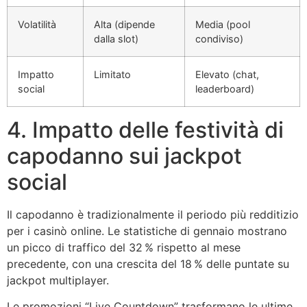
Volatilità
Alta (dipende
Media (pool
dalla slot)
condiviso)
Impatto
Limitato
Elevato (chat,
social
leaderboard)
4. Impatto delle festività di
capodanno sui jackpot
social
Il capodanno è tradizionalmente il periodo più redditizio
per i casinò online. Le statistiche di gennaio mostrano
un picco di traffico del 32 % rispetto al mese
precedente, con una crescita del 18 % delle puntate su
jackpot multiplayer.
Le promozioni “Live Countdown” trasformano le ultime