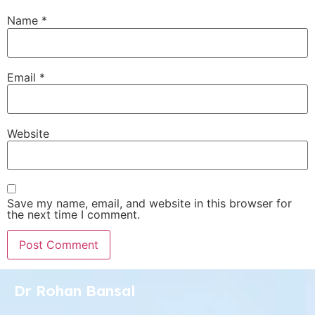
Name
*
Email
*
Website
Save my name, email, and website in this browser for
the next time I comment.
Dr Rohan Bansal