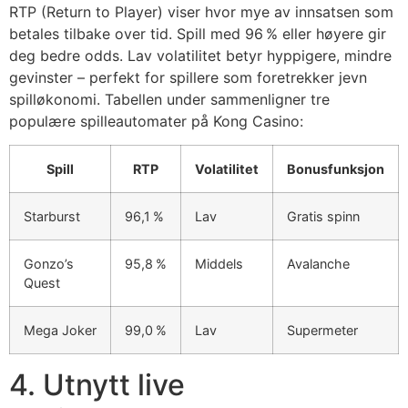
RTP (Return to Player) viser hvor mye av innsatsen som
betales tilbake over tid. Spill med 96 % eller høyere gir
deg bedre odds. Lav volatilitet betyr hyppigere, mindre
gevinster – perfekt for spillere som foretrekker jevn
spilløkonomi. Tabellen under sammenligner tre
populære spilleautomater på Kong Casino:
Spill
RTP
Volatilitet
Bonusfunksjon
Starburst
96,1 %
Lav
Gratis spinn
Gonzo’s
95,8 %
Middels
Avalanche
Quest
Mega Joker
99,0 %
Lav
Supermeter
4. Utnytt live