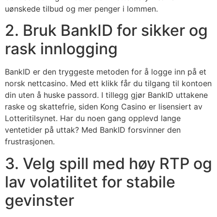
uønskede tilbud og mer penger i lommen.
2. Bruk BankID for sikker og
rask innlogging
BankID er den tryggeste metoden for å logge inn på et
norsk nettcasino. Med ett klikk får du tilgang til kontoen
din uten å huske passord. I tillegg gjør BankID uttakene
raske og skattefrie, siden Kong Casino er lisensiert av
Lotteritilsynet. Har du noen gang opplevd lange
ventetider på uttak? Med BankID forsvinner den
frustrasjonen.
3. Velg spill med høy RTP og
lav volatilitet for stabile
gevinster