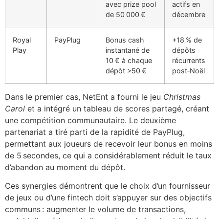
avec prize pool
actifs en
de 50 000 €
décembre
Royal
PayPlug
Bonus cash
+18 % de
Play
instantané de
dépôts
10 € à chaque
récurrents
dépôt >50 €
post‑Noël
Dans le premier cas, NetEnt a fourni le jeu
Christmas
Carol
et a intégré un tableau de scores partagé, créant
une compétition communautaire. Le deuxième
partenariat a tiré parti de la rapidité de PayPlug,
permettant aux joueurs de recevoir leur bonus en moins
de 5 secondes, ce qui a considérablement réduit le taux
d’abandon au moment du dépôt.
Ces synergies démontrent que le choix d’un fournisseur
de jeux ou d’une fintech doit s’appuyer sur des objectifs
communs : augmenter le volume de transactions,