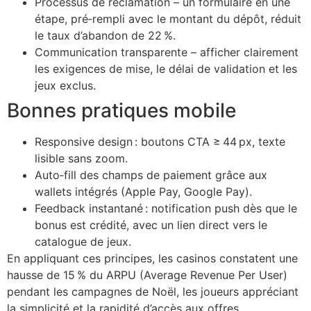
Processus de réclamation – un formulaire en une
étape, pré‑rempli avec le montant du dépôt, réduit
le taux d’abandon de 22 %.
Communication transparente – afficher clairement
les exigences de mise, le délai de validation et les
jeux exclus.
Bonnes pratiques mobile
Responsive design : boutons CTA ≥ 44 px, texte
lisible sans zoom.
Auto‑fill des champs de paiement grâce aux
wallets intégrés (Apple Pay, Google Pay).
Feedback instantané : notification push dès que le
bonus est crédité, avec un lien direct vers le
catalogue de jeux.
En appliquant ces principes, les casinos constatent une
hausse de 15 % du ARPU (Average Revenue Per User)
pendant les campagnes de Noël, les joueurs appréciant
la simplicité et la rapidité d’accès aux offres.