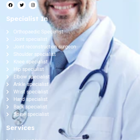
Specialist In
Orthopaedic Specialist
Joint specialist
Joint reconstruction surgeon
Shoulder specialist
Knee specialist
Hip specialist
Elbow specialist
Ankle specialist
Wrist specialist
Hand specialist
Back specialist
Spine specialist
Services