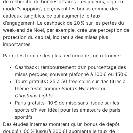
de recherche de bonnes affaires. Les joueurs, déjà en
mode “shopping”, perçoivent les bonus comme des
cadeaux tangibles, ce qui augmente le taux
d’engagement. Le cashback de 20 % sur les pertes du
week‑end de Noël, par exemple, crée une perception de
protection du capital, incitant à des mises plus
importantes.
Parmi les formats les plus performants, on retrouve :
Cashback : remboursement d’un pourcentage des
mises perdues, souvent plafonné à 100 € ou 150 €.
Tours gratuits : 25 à 50 free spins sur des titres à
thème festif comme
Santa’s Wild Reel
ou
Christmas Lights
.
Paris gratuits : 10 € de mise sans risque sur les
sports d’hiver, idéal pour les amateurs de paris
sportifs.
Des études internes montrent qu’un bonus de dépôt
doublé (100 % jusqu’à 200 €) augmente le taux de