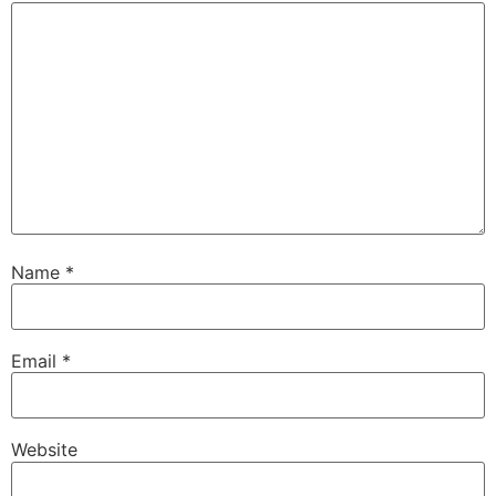
Name
*
Email
*
Website