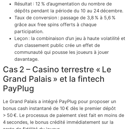
Résultat : 12 % d’augmentation du nombre de
dépôts pendant la période du 10 au 24 décembre.
Taux de conversion : passage de 3,8 % à 5,6 %
grâce aux free spins offerts à chaque
participation.
Leçon : la combinaison d’un jeu à haute volatilité et
d’un classement public crée un effet de
communauté qui pousse les joueurs à jouer
davantage.
Cas 2 – Casino terrestre « Le
Grand Palais » et la fintech
PayPlug
Le Grand Palais a intégré PayPlug pour proposer un
bonus cash instantané de 10 € dès le premier dépôt
> 50 €. Le processus de paiement s’est fait en moins de
4 secondes, le bonus crédité immédiatement sur la
carte de fidélité du joueur.