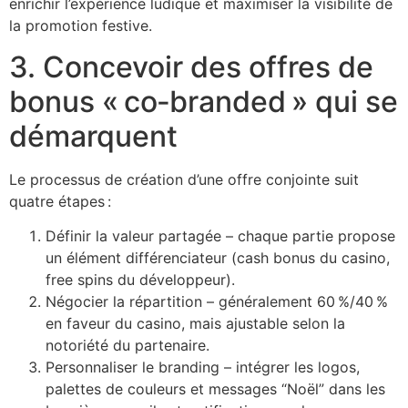
enrichir l’expérience ludique et maximiser la visibilité de
la promotion festive.
3. Concevoir des offres de
bonus « co‑branded » qui se
démarquent
Le processus de création d’une offre conjointe suit
quatre étapes :
Définir la valeur partagée – chaque partie propose
un élément différenciateur (cash bonus du casino,
free spins du développeur).
Négocier la répartition – généralement 60 %/40 %
en faveur du casino, mais ajustable selon la
notoriété du partenaire.
Personnaliser le branding – intégrer les logos,
palettes de couleurs et messages “Noël” dans les