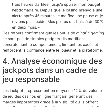
trois heures d’affilée, jusqu’à épuiser mon budget
hebdomadaire. Depuis que le casino m’envoie une
alerte après 45 minutes, je me fixe une pause et je
reviens plus lucide. Mes pertes ont baissé de 30 %
en deux mois. »
Ces retours confirment que les outils de
mindful gaming
ne sont pas de simples gadgets ; ils modifient
concrètement le comportement, limitent les excès et
renforcent la confiance entre le joueur et la plateforme.
4. Analyse économique des
jackpots dans un cadre de
jeu responsable
Les jackpots représentent en moyenne 12 % du volume
de jeu des casinos en ligne français, générant des
marges importantes grâce à la visibilité qu’ils offrent