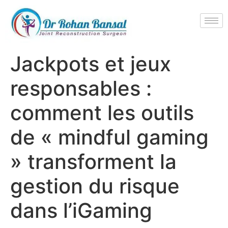
Jackpots et jeux
responsables :
comment les outils
de « mindful gaming
» transforment la
gestion du risque
dans l’iGaming