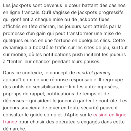
Les jackpots sont devenus le cœur battant des casinos
en ligne français. Qu’il s’agisse de jackpots progressifs
qui gonflent à chaque mise ou de jackpots fixes
affichés en tête d’écran, les joueurs sont attirés par la
promesse d’un gain qui peut transformer une mise de
quelques euros en une fortune en quelques clics. Cette
dynamique a boosté le trafic sur les sites de jeu, surtout
sur mobile, où les notifications push incitent les joueurs
à “tenter leur chance” pendant leurs pauses.
Dans ce contexte, le concept de
mindful gaming
apparaît comme une réponse responsable. Il regroupe
des outils de sensibilisation – limites auto‑imposées,
pop‑ups de rappel, notifications de temps et de
dépenses – qui aident le joueur à garder le contrôle. Les
joueurs soucieux de jouer en toute sécurité peuvent
consulter le guide complet d’Aptic sur le
casino en ligne
france
pour choisir des opérateurs engagés dans cette
démarche.