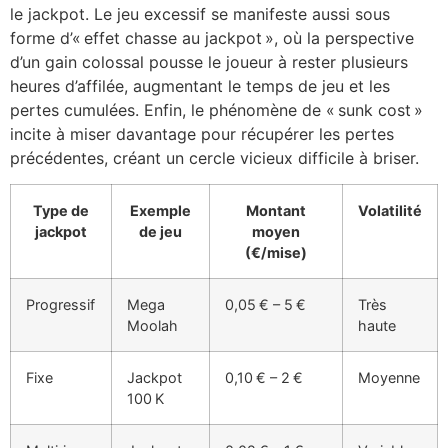
le jackpot. Le jeu excessif se manifeste aussi sous
forme d’« effet chasse au jackpot », où la perspective
d’un gain colossal pousse le joueur à rester plusieurs
heures d’affilée, augmentant le temps de jeu et les
pertes cumulées. Enfin, le phénomène de « sunk cost »
incite à miser davantage pour récupérer les pertes
précédentes, créant un cercle vicieux difficile à briser.
Type de
Exemple
Montant
Volatilité
jackpot
de jeu
moyen
(€/mise)
Progressif
Mega
0,05 € – 5 €
Très
Moolah
haute
Fixe
Jackpot
0,10 € – 2 €
Moyenne
100 K