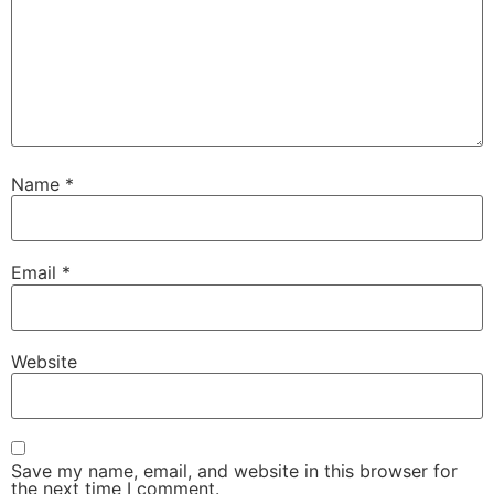
Name
*
Email
*
Website
Save my name, email, and website in this browser for
the next time I comment.