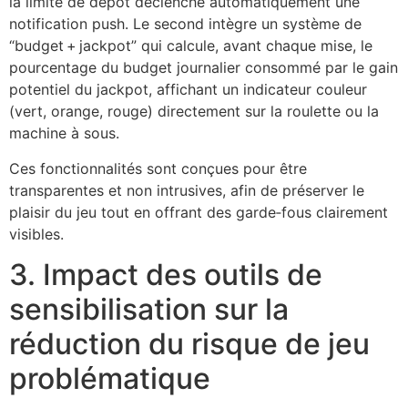
la limite de dépôt déclenche automatiquement une
notification push. Le second intègre un système de
“budget + jackpot” qui calcule, avant chaque mise, le
pourcentage du budget journalier consommé par le gain
potentiel du jackpot, affichant un indicateur couleur
(vert, orange, rouge) directement sur la roulette ou la
machine à sous.
Ces fonctionnalités sont conçues pour être
transparentes et non intrusives, afin de préserver le
plaisir du jeu tout en offrant des garde‑fous clairement
visibles.
3. Impact des outils de
sensibilisation sur la
réduction du risque de jeu
problématique