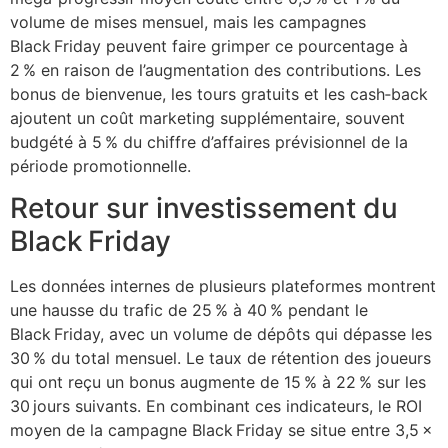
volume de mises mensuel, mais les campagnes
Black Friday peuvent faire grimper ce pourcentage à
2 % en raison de l’augmentation des contributions. Les
bonus de bienvenue, les tours gratuits et les cash‑back
ajoutent un coût marketing supplémentaire, souvent
budgété à 5 % du chiffre d’affaires prévisionnel de la
période promotionnelle.
Retour sur investissement du
Black Friday
Les données internes de plusieurs plateformes montrent
une hausse du trafic de 25 % à 40 % pendant le
Black Friday, avec un volume de dépôts qui dépasse les
30 % du total mensuel. Le taux de rétention des joueurs
qui ont reçu un bonus augmente de 15 % à 22 % sur les
30 jours suivants. En combinant ces indicateurs, le ROI
moyen de la campagne Black Friday se situe entre 3,5 ×