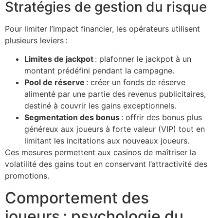
Stratégies de gestion du risque
Pour limiter l’impact financier, les opérateurs utilisent
plusieurs leviers :
Limites de jackpot
: plafonner le jackpot à un
montant prédéfini pendant la campagne.
Pool de réserve
: créer un fonds de réserve
alimenté par une partie des revenus publicitaires,
destiné à couvrir les gains exceptionnels.
Segmentation des bonus
: offrir des bonus plus
généreux aux joueurs à forte valeur (VIP) tout en
limitant les incitations aux nouveaux joueurs.
Ces mesures permettent aux casinos de maîtriser la
volatilité des gains tout en conservant l’attractivité des
promotions.
Comportement des
joueurs : psychologie du