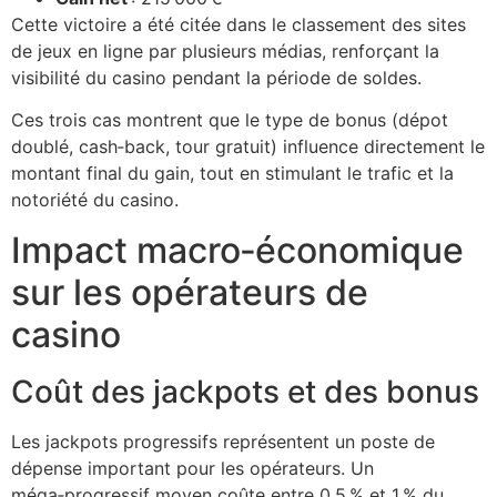
Cette victoire a été citée dans le classement des sites
de jeux en ligne par plusieurs médias, renforçant la
visibilité du casino pendant la période de soldes.
Ces trois cas montrent que le type de bonus (dépot
doublé, cash‑back, tour gratuit) influence directement le
montant final du gain, tout en stimulant le trafic et la
notoriété du casino.
Impact macro‑économique
sur les opérateurs de
casino
Coût des jackpots et des bonus
Les jackpots progressifs représentent un poste de
dépense important pour les opérateurs. Un
méga‑progressif moyen coûte entre 0,5 % et 1 % du