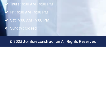
Thurs : 9:00 AM - 9:00 PM
Fri : 9:00 AM - 9:00 PM
Sat : 9:00 AM - 9:00 PM
Sunday : Closed
© 2023 Jointsreconstruction All Rights Reserved