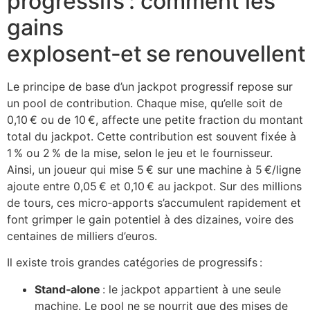
progressifs : comment les
gains
explosent‑et se renouvellent
Le principe de base d’un jackpot progressif repose sur
un pool de contribution. Chaque mise, qu’elle soit de
0,10 € ou de 10 €, affecte une petite fraction du montant
total du jackpot. Cette contribution est souvent fixée à
1 % ou 2 % de la mise, selon le jeu et le fournisseur.
Ainsi, un joueur qui mise 5 € sur une machine à 5 €/ligne
ajoute entre 0,05 € et 0,10 € au jackpot. Sur des millions
de tours, ces micro‑apports s’accumulent rapidement et
font grimper le gain potentiel à des dizaines, voire des
centaines de milliers d’euros.
Il existe trois grandes catégories de progressifs :
Stand‑alone
: le jackpot appartient à une seule
machine. Le pool ne se nourrit que des mises de