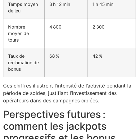
Temps moyen
3 h 12 min
1 h 45 min
de jeu
Nombre
4 800
2 300
moyen de
tours
Taux de
68 %
42 %
réclamation de
bonus
Ces chiffres illustrent l’intensité de l’activité pendant la
période de soldes, justifiant l’investissement des
opérateurs dans des campagnes ciblées.
Perspectives futures :
comment les jackpots
progressifs et les bonus