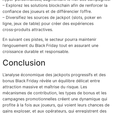
– Explorez les solutions blockchain afin de renforcer la
confiance des joueurs et de différencier l’offre.
– Diversifiez les sources de jackpot (slots, poker en
ligne, jeux de table) pour créer des expériences
cross‑produits attractives.
En suivant ces pistes, le secteur pourra maintenir
l’engouement du Black Friday tout en assurant une
croissance durable et responsable.
Conclusion
L’analyse économique des jackpots progressifs et des
bonus Black Friday révèle un équilibre délicat entre
attraction massive et maîtrise du risque. Les
mécanismes de contribution, les types de bonus et les
campagnes promotionnelles créent une dynamique qui
profite à la fois aux joueurs, qui voient leurs chances de
gains exploser, et aux opérateurs, qui enregistrent des