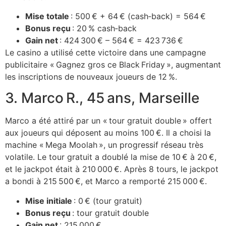
Mise totale
: 500 € + 64 € (cash‑back) = 564 €
Bonus reçu
: 20 % cash‑back
Gain net
: 424 300 € – 564 € = 423 736 €
Le casino a utilisé cette victoire dans une campagne
publicitaire « Gagnez gros ce Black Friday », augmentant
les inscriptions de nouveaux joueurs de 12 %.
3. Marco R., 45 ans, Marseille
Marco a été attiré par un « tour gratuit double » offert
aux joueurs qui déposent au moins 100 €. Il a choisi la
machine « Mega Moolah », un progressif réseau très
volatile. Le tour gratuit a doublé la mise de 10 € à 20 €,
et le jackpot était à 210 000 €. Après 8 tours, le jackpot
a bondi à 215 500 €, et Marco a remporté 215 000 €.
Mise initiale
: 0 € (tour gratuit)
Bonus reçu
: tour gratuit double
Gain net
: 215 000 €