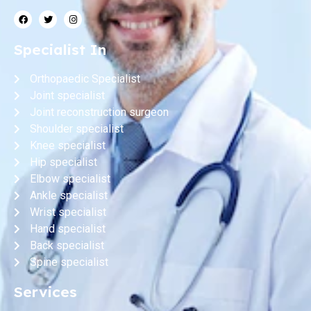
Specialist In
Orthopaedic Specialist
Joint specialist
Joint reconstruction surgeon
Shoulder specialist
Knee specialist
Hip specialist
Elbow specialist
Ankle specialist
Wrist specialist
Hand specialist
Back specialist
Spine specialist
Services