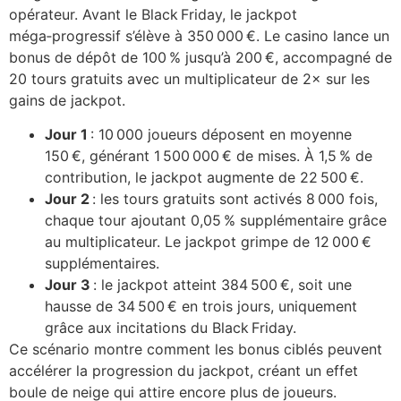
opérateur. Avant le Black Friday, le jackpot
méga‑progressif s’élève à 350 000 €. Le casino lance un
bonus de dépôt de 100 % jusqu’à 200 €, accompagné de
20 tours gratuits avec un multiplicateur de 2× sur les
gains de jackpot.
Jour 1
: 10 000 joueurs déposent en moyenne
150 €, générant 1 500 000 € de mises. À 1,5 % de
contribution, le jackpot augmente de 22 500 €.
Jour 2
: les tours gratuits sont activés 8 000 fois,
chaque tour ajoutant 0,05 % supplémentaire grâce
au multiplicateur. Le jackpot grimpe de 12 000 €
supplémentaires.
Jour 3
: le jackpot atteint 384 500 €, soit une
hausse de 34 500 € en trois jours, uniquement
grâce aux incitations du Black Friday.
Ce scénario montre comment les bonus ciblés peuvent
accélérer la progression du jackpot, créant un effet
boule de neige qui attire encore plus de joueurs.