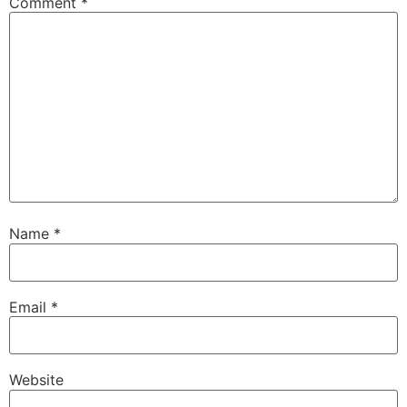
Comment
*
Name
*
Email
*
Website