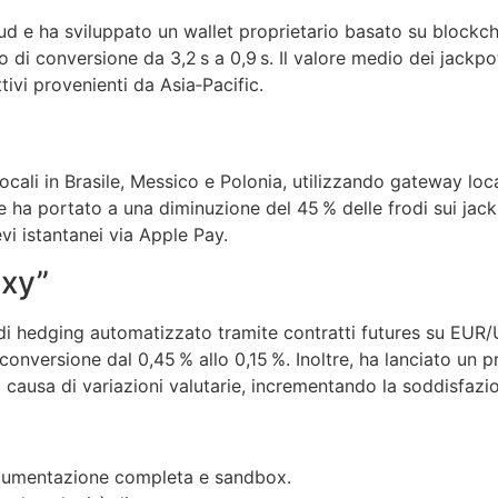
ud e ha sviluppato un wallet proprietario basato su blockc
dio di conversione da 3,2 s a 0,9 s. Il valore medio dei jack
tivi provenienti da Asia‑Pacific.
ali in Brasile, Messico e Polonia, utilizzando gateway local
ha portato a una diminuzione del 45 % delle frodi sui jackpo
i istantanei via Apple Pay.
axy”
 hedging automatizzato tramite contratti futures su EUR/USD,
 conversione dal 0,45 % allo 0,15 %. Inoltre, ha lanciato un
 causa di variazioni valutarie, incrementando la soddisfazio
ocumentazione completa e sandbox.