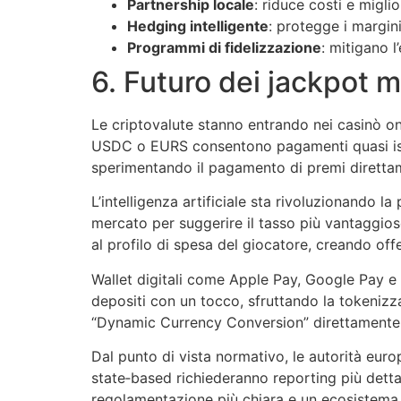
Partnership locale
: riduce costi e migli
Hedging intelligente
: protegge i margini 
Programmi di fidelizzazione
: mitigano l
6. Futuro dei jackpot 
Le criptovalute stanno entrando nei casinò on
USDC o EURS consentono pagamenti quasi istan
sperimentando il pagamento di premi direttamen
L’intelligenza artificiale sta rivoluzionando l
mercato per suggerire il tasso più vantaggioso
al profilo di spesa del giocatore, creando offe
Wallet digitali come Apple Pay, Google Pay e
depositi con un tocco, sfruttando la tokenizzaz
“Dynamic Currency Conversion” direttamente ne
Dal punto di vista normativo, le autorità euro
state‑based richiederanno reporting più dettag
regolamentazione più chiara e un ecosistema 