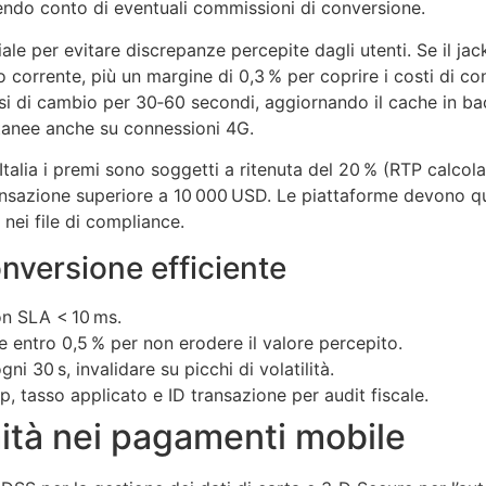
ndo conto di eventuali commissioni di conversione.
iale per evitare discrepanze percepite dagli utenti. Se il ja
o corrente, più un margine di 0,3 % per coprire i costi di con
si di cambio per 30‑60 secondi, aggiornando il cache in b
ntanee anche su connessioni 4G.
Italia i premi sono soggetti a ritenuta del 20 % (RTP calcola
ransazione superiore a 10 000 USD. Le piattaforme devono q
 nei file di compliance.
onversione efficiente
on SLA < 10 ms.
e entro 0,5 % per non erodere il valore percepito.
gni 30 s, invalidare su picchi di volatilità.
p, tasso applicato e ID transazione per audit fiscale.
ità nei pagamenti mobile