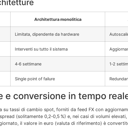
hitetture
Architettura monolitica
Limitata, dipendente da hardware
Autoscali
Interventi su tutto il sistema
Aggiornam
4‑6 settimane
1‑2 setti
Single point of failure
Redundanc
te e conversione in tempo real
 su tassi di cambio spot, forniti da feed FX con aggiorname
pread (solitamente 0,2‑0,5 %) e, nei casi di volumi elevati, 
iornato, il valore in euro (valuta di riferimento) è converti