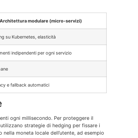
Architettura modulare (micro‑servizi)
ng su Kubernetes, elasticità
enti indipendenti per ogni servizio
mane
y e fallback automatici
e
nti ogni millisecondo. Per proteggere il
utilizzano strategie di hedging per fissare i
to nella moneta locale dell’utente, ad esempio