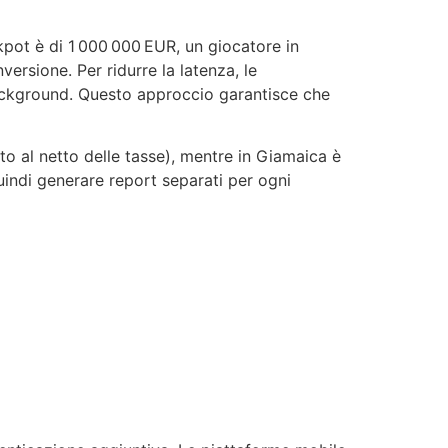
ckpot è di 1 000 000 EUR, un giocatore in
versione. Per ridurre la latenza, le
ackground. Questo approccio garantisce che
to al netto delle tasse), mentre in Giamaica è
uindi generare report separati per ogni