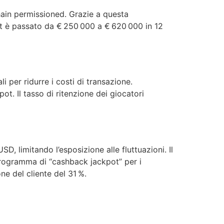
hain permissioned. Grazie a questa
pot è passato da € 250 000 a € 620 000 in 12
i per ridurre i costi di transazione.
t. Il tasso di ritenzione dei giocatori
 limitando l’esposizione alle fluttuazioni. Il
 programma di “cashback jackpot” per i
ne del cliente del 31 %.