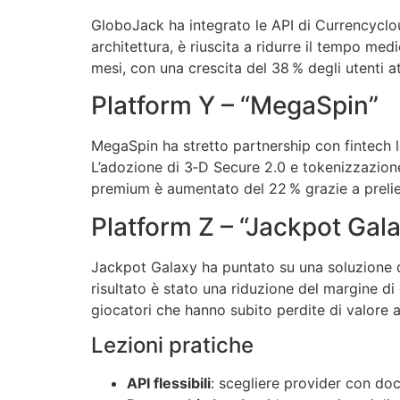
GloboJack ha integrato le API di Currencyclo
architettura, è riuscita a ridurre il tempo me
mesi, con una crescita del 38 % degli utenti at
Platform Y – “MegaSpin”
MegaSpin ha stretto partnership con fintech loc
L’adozione di 3‑D Secure 2.0 e tokenizzazione 
premium è aumentato del 22 % grazie a preliev
Platform Z – “Jackpot Gal
Jackpot Galaxy ha puntato su una soluzione di
risultato è stato una riduzione del margine di
giocatori che hanno subito perdite di valore a
Lezioni pratiche
API flessibili
: scegliere provider con d