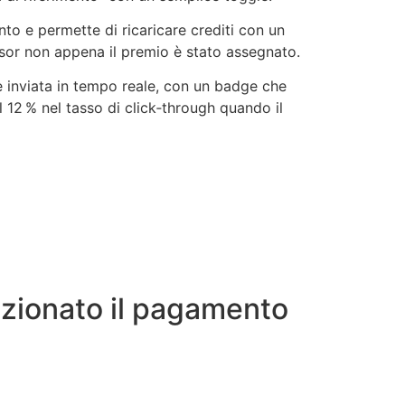
nto e permette di ricaricare crediti con un
ssor non appena il premio è stato assegnato.
e inviata in tempo reale, con un badge che
l 12 % nel tasso di click‑through quando il
ezionato il pagamento