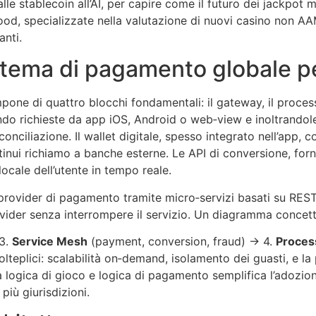
le stablecoin all’AI, per capire come il futuro dei jackpot m
ood, specializzate nella valutazione di nuovi casino non AA
anti.
sistema di pagamento globale p
ne di quattro blocchi fondamentali: il gateway, il processor,
o richieste da app iOS, Android o web‑view e inoltrandole 
riconciliazione. Il wallet digitale, spesso integrato nell’app
tinui richiamo a banche esterne. Le API di conversione, fo
locale dell’utente in tempo reale.
i provider di pagamento tramite micro‑servizi basati su R
vider senza interrompere il servizio. Un diagramma concett
3.
Service Mesh
(payment, conversion, fraud) → 4.
Proces
lteplici: scalabilità on‑demand, isolamento dei guasti, e la
tra logica di gioco e logica di pagamento semplifica l’adozi
più giurisdizioni.