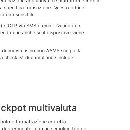
utenticazione aggiuntiva. Le piattaforme mobile
la specifica transazione. Questo riduce
i dati sensibili.
nte) e OTP via SMS o email. Quando un
tendo che anche se il dispositivo viene
ri di nuovi casino non AAMS sceglie la
a checklist di compliance include:
ackpot multivaluta
imbolo e formattazione corretta
a di riferimento” con un semplice toggle.