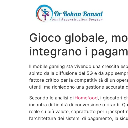
Gioco globale, mo
integrano i pagame
Il mobile gaming sta vivendo una crescita esp
spinto dalla diffusione del 5G e da app sempre
fattore critico per la competitività di un ope
utenti, ma richiedono una gestione accurata de
Secondo le analisi di
Homefood
, i giocatori 
incontra difficoltà di conversione o ritardi.
reale su più valute, soprattutto per i jackpo
l’architettura dei sistemi di pagamento, la si