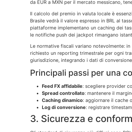
da EUR a MXN per il mercato messicano, tene
Il calcolo del premio in valuta locale è essenz
Brasile vedrà il valore espresso in BRL al tass
piattaforme implementano un caching dei tas
le notifiche push dei jackpot rimangano ista
Le normative fiscali variano notevolmente: in 
richiesto un reporting trimestrale per ogni t
giurisdizione, integrando i dati di conversione
Principali passi per una c
Feed FX affidabile
: scegliere provider c
Spread controllato
: mantenere il margin
Caching dinamico
: aggiornare il cache o
Log di conversione
: registrare timestam
3. Sicurezza e conform