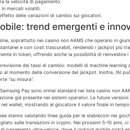
ora la velocità di pagamento.
in mercati volatili.
’effetto delle variazioni di cambio sui giocatori.
mobile: trend emergenti e inn
line, soprattutto nei casino non AAMS che operano in giuri
tanei e con costi trascurabili, rendendo i jackpot più tra
te in token, offrendo anche la possibilità di reinvestire i g
a previsione dei tassi di cambio: modelli di machine learning
 al momento della conversione del jackpot. Inoltre, l’AI pu
rte “su misura”.
 Samsung Pay sono ormai standard nei lista casino non AAM
ione già presente nei sistemi operativi. Le future versioni in
l wallet, mostrando al giocatore il valore finale in tempo 
pee stanno valutando linee guida per le stablecoin nei gioc
liato sulle transazioni in crypto. Nei prossimi 5‑10 anni, c
di pagamento ultra‑veloce, dove il jackpot mobile potrà es