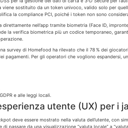
‑DSS per la gestione dei dati di carta e 3‑D Secure per l’a
a viene sostituito da un token univoco, valido solo per quel
plifica la compliance PCI, poiché i token non sono considerat
ata direttamente nell’app tramite biometria (Face ID, impro
hiede la verifica biometrica più un codice temporaneo, garan
operazione.
: una survey di Homefood ha rilevato che il 78 % dei giocato
dei pagamenti. Per gli operatori che vogliono espandersi, un
.
DPR e alle leggi locali.
esperienza utente (UX) per i j
ackpot deve essere mostrato nella valuta dell’utente, con s
e di passare da una visualizzazione “valuta locale” a “valut