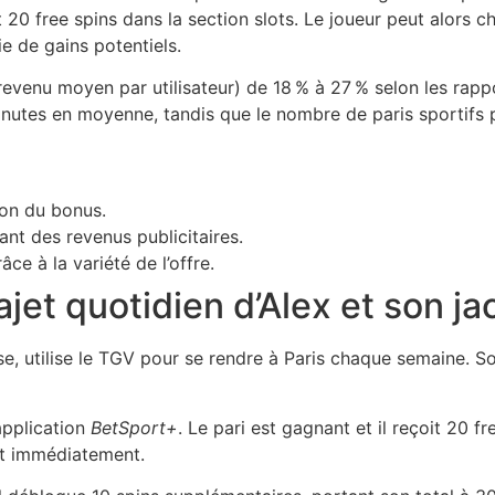
0 free spins dans la section slots. Le joueur peut alors ch
ie de gains potentiels.
evenu moyen par utilisateur) de 18 % à 27 % selon les rappo
nutes en moyenne, tandis que le nombre de paris sportifs pa
ion du bonus.
ant des revenus publicitaires.
ce à la variété de l’offre.
rajet quotidien d’Alex et son j
ise, utilise le TGV pour se rendre à Paris chaque semaine. 
’application
BetSport+
. Le pari est gagnant et il reçoit 20 f
tit immédiatement.