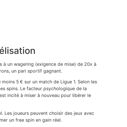
élisation
mis à un wagering (exigence de mise) de 20x à
ons, un pari sportif gagnant.
 moins 5 € sur un match de Ligue 1. Selon les
ces spins. Le facteur psychologique de la
est incité à miser à nouveau pour libérer le
l. Les joueurs peuvent choisir des jeux avec
mer un free spin en gain réel.