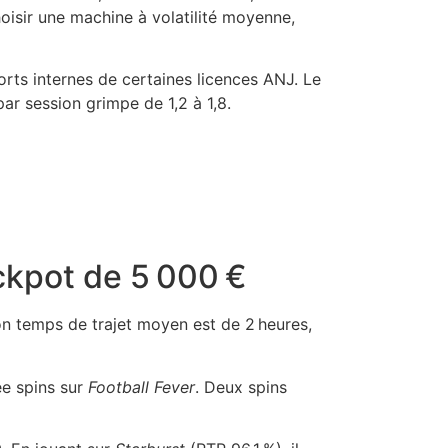
oisir une machine à volatilité moyenne,
rts internes de certaines licences ANJ. Le
r session grimpe de 1,2 à 1,8.
ackpot de 5 000 €
Son temps de trajet moyen est de 2 heures,
ree spins sur
Football Fever
. Deux spins