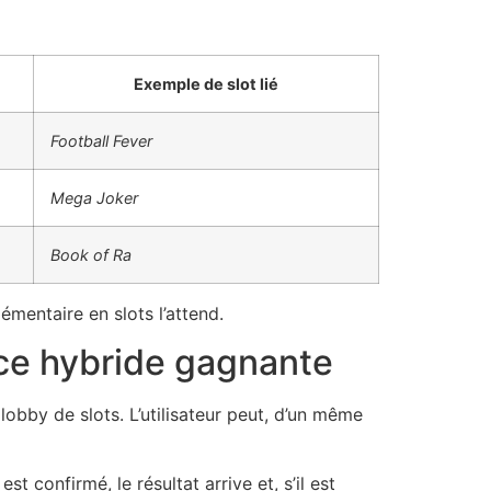
Exemple de slot lié
Football Fever
Mega Joker
Book of Ra
mentaire en slots l’attend.
ence hybride gagnante
lobby de slots. L’utilisateur peut, d’un même
t confirmé, le résultat arrive et, s’il est