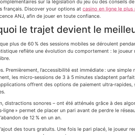
mplémentaires sur la législation du jeu ou des conseils de s
s français. Discover your options at
casino en ligne le plus
licence ANJ, afin de jouer en toute confiance.
rquoi le trajet devient le meil
que plus de 60 % des sessions mobiles se déroulent pendan
tatistique reflète une évolution du comportement : le joueu
ibre.
. Premièrement, l’accessibilité est immédiate : une simple n
t, les micro‑sessions de 3 à 5 minutes s’adaptent parfaite
s applications offrent des options de paiement ultra‑rapides
es.
, distractions sonores – ont été atténués grâce à des algo
‑ligne » permet de placer un pari avant de perdre le réseau
 d’abandon de 12 % en un an.
ajout des tours gratuits. Une fois le pari placé, le joueur re