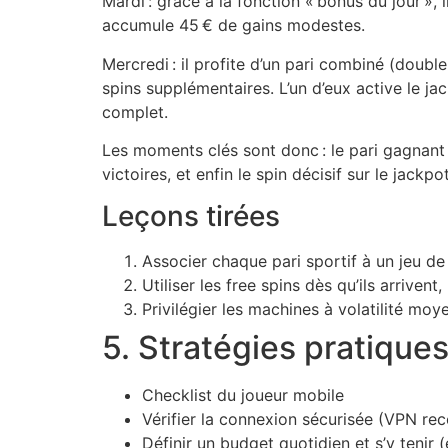
Mardi : grâce à la fonction « bonus du jour »,
accumule 45 € de gains modestes.
Mercredi : il profite d’un pari combiné (doubl
spins supplémentaires. L’un d’eux active le j
complet.
Les moments clés sont donc : le pari gagnant 
victoires, et enfin le spin décisif sur le jackpot
Leçons tirées
Associer chaque pari sportif à un jeu de
Utiliser les free spins dès qu’ils arrivent
Privilégier les machines à volatilité m
5. Stratégies pratique
Checklist du joueur mobile
Vérifier la connexion sécurisée (VPN re
Définir un budget quotidien et s’y tenir (