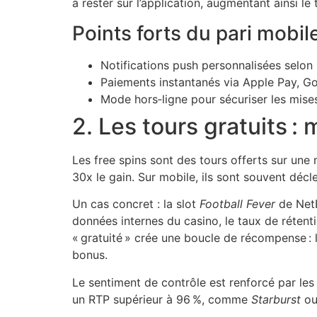
à rester sur l’application, augmentant ainsi 
Points forts du pari mobil
Notifications push personnalisées selon 
Paiements instantanés via Apple Pay, Go
Mode hors‑ligne pour sécuriser les mis
2. Les tours gratuits :
Les free spins sont des tours offerts sur un
30x le gain. Sur mobile, ils sont souvent déc
Un cas concret : la slot
Football Fever
de NetE
données internes du casino, le taux de rétent
« gratuité » crée une boucle de récompense : l
bonus.
Le sentiment de contrôle est renforcé par les
un RTP supérieur à 96 %, comme
Starburst
o