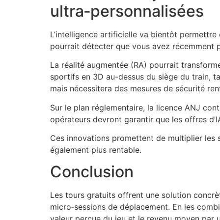
ultra‑personnalisées
L’intelligence artificielle va bientôt permett
pourrait détecter que vous avez récemment pari
La réalité augmentée (RA) pourrait transformer
sportifs en 3D au-dessus du siège du train, t
mais nécessitera des mesures de sécurité ren
Sur le plan réglementaire, la licence ANJ con
opérateurs devront garantir que les offres d’I
Ces innovations promettent de multiplier les 
également plus rentable.
Conclusion
Les tours gratuits offrent une solution conc
micro‑sessions de déplacement. En les combin
valeur perçue du jeu et le revenu moyen par ut