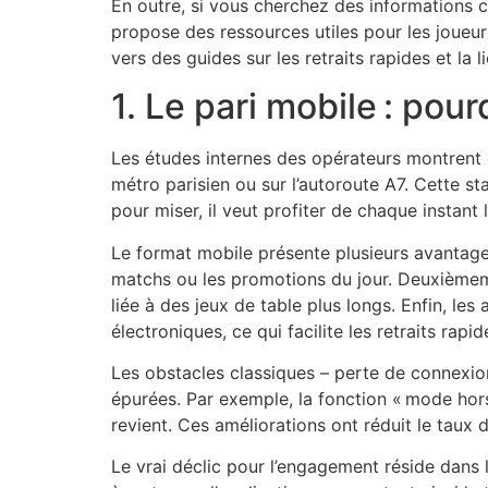
En outre, si vous cherchez des informations co
propose des ressources utiles pour les joueur
vers des guides sur les retraits rapides et la 
1. Le pari mobile : pou
Les études internes des opérateurs montrent 
métro parisien ou sur l’autoroute A7. Cette s
pour miser, il veut profiter de chaque instant l
Le format mobile présente plusieurs avantages
matchs ou les promotions du jour. Deuxièmemen
liée à des jeux de table plus longs. Enfin, le
électroniques, ce qui facilite les retraits rapid
Les obstacles classiques – perte de connexion
épurées. Par exemple, la fonction « mode hors
revient. Ces améliorations ont réduit le taux
Le vrai déclic pour l’engagement réside dans l’