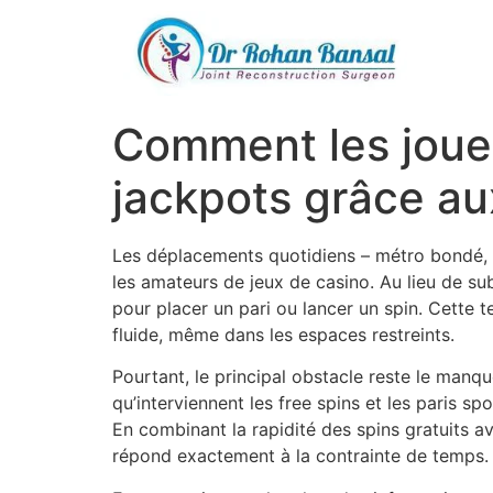
Comment les joueu
jackpots grâce aux
Les déplacements quotidiens – métro bondé, t
les amateurs de jeux de casino. Au lieu de sub
pour placer un pari ou lancer un spin. Cette 
fluide, même dans les espaces restreints.
Pourtant, le principal obstacle reste le manq
qu’interviennent les free spins et les paris s
En combinant la rapidité des spins gratuits a
répond exactement à la contrainte de temps. 