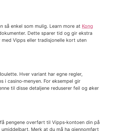
ngen så enkel som mulig. Learn more at
Kong
dokumenter. Dette sparer tid og gir ekstra
 med Vipps eller tradisjonelle kort uten
Roulette. Hver variant har egne regler,
nnes i casino‑menyen. For eksempel gir
nne til disse detaljene reduserer feil og øker
få pengene overført til Vipps‑kontoen din på
nster umiddelbart. Merk at du må ha gjennomført