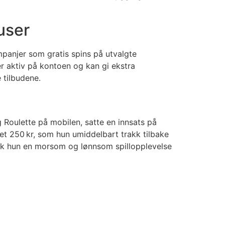
user
panjer som gratis spins på utvalgte
 er aktiv på kontoen og kan gi ekstra
 tilbudene.
 Roulette på mobilen, satte en innsats på
et 250 kr, som hun umiddelbart trakk tilbake
 fikk hun en morsom og lønnsom spillopplevelse