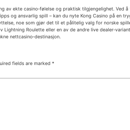
ng av ekte casino‑følelse og praktisk tilgjengelighet. Ved å
Vipps og ansvarlig spill – kan du nyte Kong Casino på en t
ttelse, noe som gjør det til et pålitelig valg for norske spi
røv Lightning Roulette eller en av de andre live dealer‑varia
kne nettcasino‑destinasjon.
uired fields are marked
*