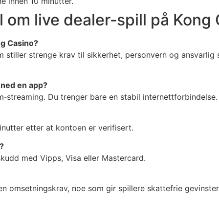
ene innen 10 minutter.
 om live dealer‑spill på Kong
ng Casino?
m stiller strenge krav til sikkerhet, personvern og ansvarlig s
te ned en app?
rm‑streaming. Du trenger bare en stabil internettforbindelse.
nutter etter at kontoen er verifisert.
?
skudd med Vipps, Visa eller Mastercard.
ten omsetningskrav, noe som gir spillere skattefrie gevinster