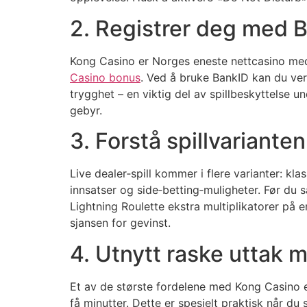
2. Registrer deg med B
Kong Casino er Norges eneste nettcasino med o
Casino bonus
. Ved å bruke BankID kan du veri
trygghet – en viktig del av spillbeskyttelse u
gebyr.
3. Forstå spillvarianten
Live dealer‑spill kommer i flere varianter: kl
innsatser og side‑betting‑muligheter. Før du s
Lightning Roulette ekstra multiplikatorer på e
sjansen for gevinst.
4. Utnytt raske uttak 
Et av de største fordelene med Kong Casino e
få minutter. Dette er spesielt praktisk når du 