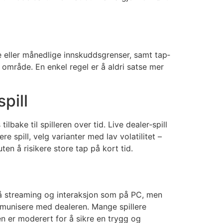
ige eller månedlige innskuddsgrenser, samt tap‑
t område. En enkel regel er å aldri satse mer
spill
lbake til spilleren over tid. Live dealer‑spill
 spill, velg varianter med lav volatilitet –
en å risikere store tap på kort tid.
 på streaming og interaksjon som på PC, men
mmunisere med dealeren. Mange spillere
en er moderert for å sikre en trygg og