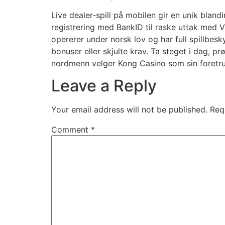
Live dealer‑spill på mobilen gir en unik blandi
registrering med BankID til raske uttak med 
opererer under norsk lov og har full spillbesky
bonuser eller skjulte krav. Ta steget i dag, p
nordmenn velger Kong Casino som sin foretru
Leave a Reply
Your email address will not be published.
Req
Comment
*