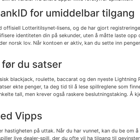
ankID for umiddelbar tilgang
ffisiell Lotteritilsynet‑lisens, og de har gjort registreri
fisere identiteten din på sekunder, uten å måtte laste opp 
nder norsk lov. Når kontoen er aktiv, kan du sette inn penger
 før du satser
assisk blackjack, roulette, baccarat og den nyeste Lightning 
atser ekte penger, ta deg tid til å lese spillreglene som fi
nkelte tall, men krever også raskere beslutningstaking. Å kje
med Vipps
r hastigheten på uttak. Når du har vunnet, kan du be om å 
spiller live dealer‑spill, der du ofte vil ha tilgang til gevi