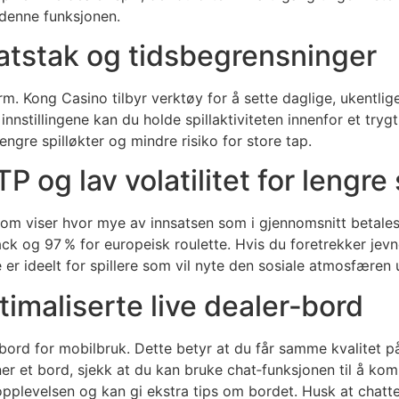
 denne funksjonen.
satstak og tidsbegrensninger
form. Kong Casino tilbyr verktøy for å sette daglige, ukentl
innstillingene kan du holde spillaktiviteten innenfor et tryg
ngre spilløkter og mindre risiko for store tap.
P og lav volatilitet for lengre 
som viser hvor mye av innsatsen som i gjennomsnitt betales ti
k og 97 % for europeisk roulette. Hvis du foretrekker jevnere
er ideelt for spillere som vil nyte den sosiale atmosfæren ut
timaliserte live dealer‑bord
r‑bord for mobilbruk. Dette betyr at du får samme kvalitet
r et bord, sjekk at du kan bruke chat‑funksjonen til å ko
opplevelsen og kan gi ekstra tips om bordet. Husk at chatt