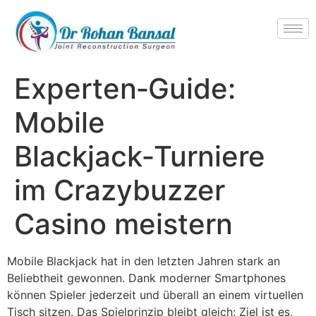
Experten‑Guide:
Mobile
Blackjack‑Turniere
im Crazybuzzer
Casino meistern
Mobile Blackjack hat in den letzten Jahren stark an
Beliebtheit gewonnen. Dank moderner Smartphones
können Spieler jederzeit und überall an einem virtuellen
Tisch sitzen. Das Spielprinzip bleibt gleich: Ziel ist es,