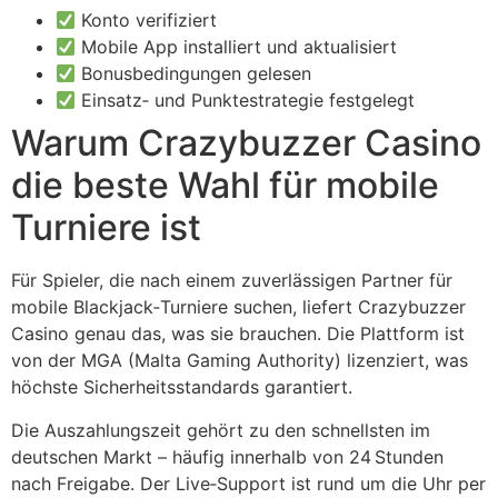
Konto verifiziert
Mobile App installiert und aktualisiert
Bonusbedingungen gelesen
Einsatz‑ und Punktestrategie festgelegt
Warum Crazybuzzer Casino
die beste Wahl für mobile
Turniere ist
Für Spieler, die nach einem zuverlässigen Partner für
mobile Blackjack‑Turniere suchen, liefert Crazybuzzer
Casino genau das, was sie brauchen. Die Plattform ist
von der MGA (Malta Gaming Authority) lizenziert, was
höchste Sicherheitsstandards garantiert.
Die Auszahlungszeit gehört zu den schnellsten im
deutschen Markt – häufig innerhalb von 24 Stunden
nach Freigabe. Der Live‑Support ist rund um die Uhr per