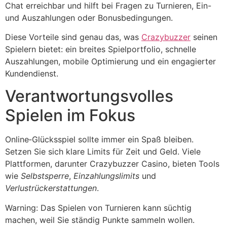
Chat erreichbar und hilft bei Fragen zu Turnieren, Ein-
und Auszahlungen oder Bonusbedingungen.
Diese Vorteile sind genau das, was
Crazybuzzer
seinen
Spielern bietet: ein breites Spielportfolio, schnelle
Auszahlungen, mobile Optimierung und ein engagierter
Kundendienst.
Verantwortungsvolles
Spielen im Fokus
Online‑Glücksspiel sollte immer ein Spaß bleiben.
Setzen Sie sich klare Limits für Zeit und Geld. Viele
Plattformen, darunter Crazybuzzer Casino, bieten Tools
wie
Selbstsperre
,
Einzahlungslimits
und
Verlustrückerstattungen
.
Warning: Das Spielen von Turnieren kann süchtig
machen, weil Sie ständig Punkte sammeln wollen.