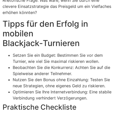
Rhetorische Frage: Was wäre, wenn Sie durch eine
clevere Einsatzstrategie das Preisgeld um ein Vielfaches
erhöhen könnten?
Tipps für den Erfolg in
mobilen
Blackjack‑Turnieren
Setzen Sie ein Budget: Bestimmen Sie vor dem
Turnier, wie viel Sie maximal riskieren wollen.
Beobachten Sie die Konkurrenz: Achten Sie auf die
Spielweise anderer Teilnehmer.
Nutzen Sie den Bonus ohne Einzahlung: Testen Sie
neue Strategien, ohne eigenes Geld zu riskieren.
Optimieren Sie Ihre Internetverbindung: Eine stabile
Verbindung verhindert Verzögerungen.
Praktische Checkliste