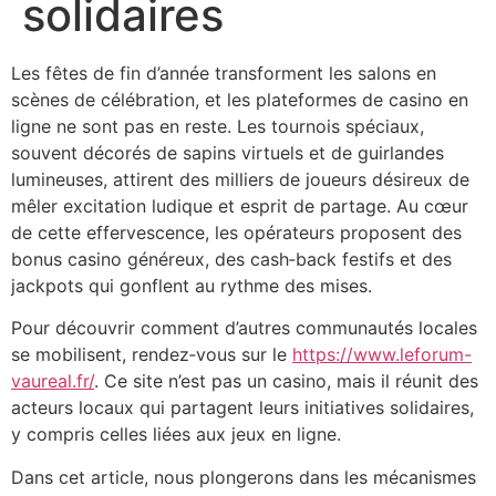
solidaires
Les fêtes de fin d’année transforment les salons en
scènes de célébration, et les plateformes de casino en
ligne ne sont pas en reste. Les tournois spéciaux,
souvent décorés de sapins virtuels et de guirlandes
lumineuses, attirent des milliers de joueurs désireux de
mêler excitation ludique et esprit de partage. Au cœur
de cette effervescence, les opérateurs proposent des
bonus casino généreux, des cash‑back festifs et des
jackpots qui gonflent au rythme des mises.
Pour découvrir comment d’autres communautés locales
se mobilisent, rendez‑vous sur le
https://www.leforum-
vaureal.fr/
. Ce site n’est pas un casino, mais il réunit des
acteurs locaux qui partagent leurs initiatives solidaires,
y compris celles liées aux jeux en ligne.
Dans cet article, nous plongerons dans les mécanismes