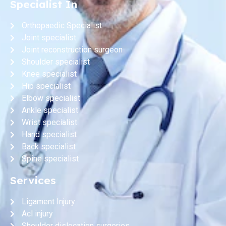
Specialist In
Orthopaedic Specialist
Joint specialist
Joint reconstruction surgeon
Shoulder specialist
Knee specialist
Hip specialist
Elbow specialist
Ankle specialist
Wrist specialist
Hand specialist
Back specialist
Spine specialist
Services
Ligament Injury
Acl injury
Shoulder dislocation surgeries