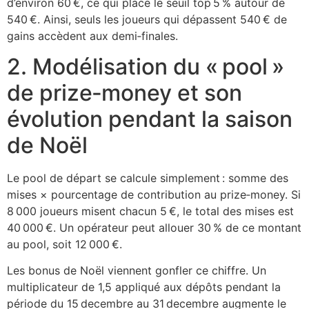
d’environ 60 €, ce qui place le seuil top 5 % autour de
540 €. Ainsi, seuls les joueurs qui dépassent 540 € de
gains accèdent aux demi‑finales.
2. Modélisation du « pool »
de prize‑money et son
évolution pendant la saison
de Noël
Le pool de départ se calcule simplement : somme des
mises × pourcentage de contribution au prize‑money. Si
8 000 joueurs misent chacun 5 €, le total des mises est
40 000 €. Un opérateur peut allouer 30 % de ce montant
au pool, soit 12 000 €.
Les bonus de Noël viennent gonfler ce chiffre. Un
multiplicateur de 1,5 appliqué aux dépôts pendant la
période du 15 decembre au 31 decembre augmente le