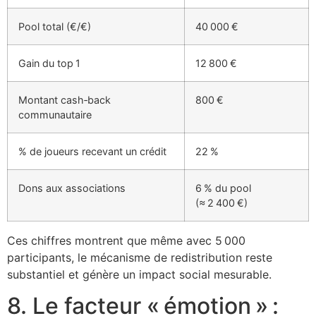
Pool total (€/€)
40 000 €
Gain du top 1
12 800 €
Montant cash‑back
800 €
communautaire
% de joueurs recevant un crédit
22 %
Dons aux associations
6 % du pool
(≈ 2 400 €)
Ces chiffres montrent que même avec 5 000
participants, le mécanisme de redistribution reste
substantiel et génère un impact social mesurable.
8. Le facteur « émotion » :