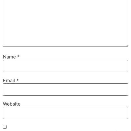
Name
*
Email
*
Website