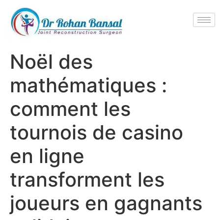
Noël des
mathématiques :
comment les
tournois de casino
en ligne
transforment les
joueurs en gagnants