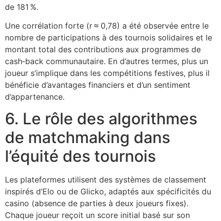
de 181 %.
Une corrélation forte (r ≈ 0,78) a été observée entre le
nombre de participations à des tournois solidaires et le
montant total des contributions aux programmes de
cash‑back communautaire. En d’autres termes, plus un
joueur s’implique dans les compétitions festives, plus il
bénéficie d’avantages financiers et d’un sentiment
d’appartenance.
6. Le rôle des algorithmes
de matchmaking dans
l’équité des tournois
Les plateformes utilisent des systèmes de classement
inspirés d’Elo ou de Glicko, adaptés aux spécificités du
casino (absence de parties à deux joueurs fixes).
Chaque joueur reçoit un score initial basé sur son