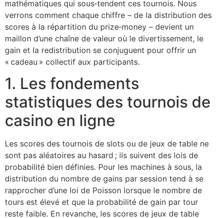
mathématiques qui sous‑tendent ces tournois. Nous
verrons comment chaque chiffre – de la distribution des
scores à la répartition du prize‑money – devient un
maillon d’une chaîne de valeur où le divertissement, le
gain et la redistribution se conjuguent pour offrir un
« cadeau » collectif aux participants.
1. Les fondements
statistiques des tournois de
casino en ligne
Les scores des tournois de slots ou de jeux de table ne
sont pas aléatoires au hasard ; ils suivent des lois de
probabilité bien définies. Pour les machines à sous, la
distribution du nombre de gains par session tend à se
rapprocher d’une loi de Poisson lorsque le nombre de
tours est élevé et que la probabilité de gain par tour
reste faible. En revanche, les scores de jeux de table