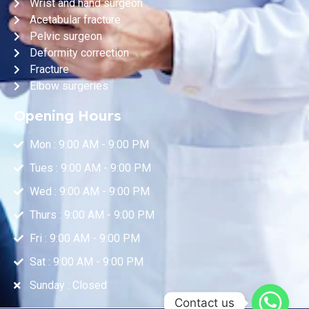
Wrist and hand surgeon
Acetabular fracture
Pelvic surgeon
Deformity correction
Fracture
Elbow surgeries
Opening Hours
Mon : 9:00 AM - 9:00 PM
Tues : 9:00 AM - 9:00 PM
Wed : 9:00 AM - 9:00 PM
Thurs : 9:00 AM - 9:00 PM
Fri : 9:00 AM - 9:00 PM
Sat : 9:00 AM - 9:00 PM
Sunday : Closed
Contact us