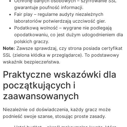
Ochronę danych osobowych – szyfrowanie SSL
gwarantuje poufność informacji.
Fair play – regularne audyty niezależnych
laboratoriów potwierdzają uczciwość gier.
Podatkową wolność – wygrane nie podlegają
opodatkowaniu, co jest dużym udogodnieniem dla
polskich graczy.
Note:
Zawsze sprawdzaj, czy strona posiada certyfikat
SSL (zielona kłódka w przeglądarce). To podstawowy
wskaźnik bezpieczeństwa.
Praktyczne wskazówki dla
początkujących i
zaawansowanych
Niezależnie od doświadczenia, każdy gracz może
podnieść swoje szanse, stosując proste zasady.