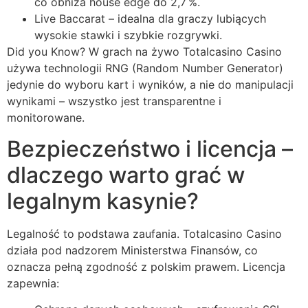
co obniża house edge do 2,7 %.
Live Baccarat – idealna dla graczy lubiących
wysokie stawki i szybkie rozgrywki.
Did you Know? W grach na żywo Totalcasino Casino
używa technologii RNG (Random Number Generator)
jedynie do wyboru kart i wyników, a nie do manipulacji
wynikami – wszystko jest transparentne i
monitorowane.
Bezpieczeństwo i licencja –
dlaczego warto grać w
legalnym kasynie?
Legalność to podstawa zaufania. Totalcasino Casino
działa pod nadzorem Ministerstwa Finansów, co
oznacza pełną zgodność z polskim prawem. Licencja
zapewnia: