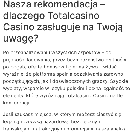
Nasza rekomendacja –
dlaczego Totalcasino
Casino zasługuje na Twoją
uwagę?
Po przeanalizowaniu wszystkich aspektów – od
prędkości ładowania, przez bezpieczeństwo płatności,
po bogatą ofertę bonusów i gier na żywo – widać
wyraźnie, że platforma spełnia oczekiwania zarówno
początkujących, jak i doświadczonych graczy. Szybkie
wypłaty, wsparcie w języku polskim i pełna legalność to
elementy, które wyróżniają Totalcasino Casino na tle
konkurencji.
Jeśli szukasz miejsca, w którym możesz cieszyć się
legalną rozrywką hazardową, bezpiecznymi
transakcjami i atrakcyjnymi promocjami, nasza analiza