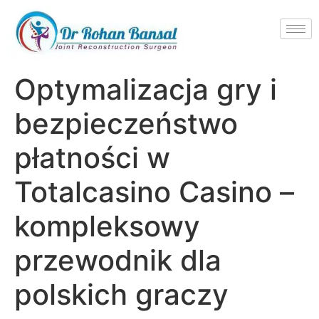
Optymalizacja gry i
bezpieczeństwo
płatności w
Totalcasino Casino –
kompleksowy
przewodnik dla
polskich graczy