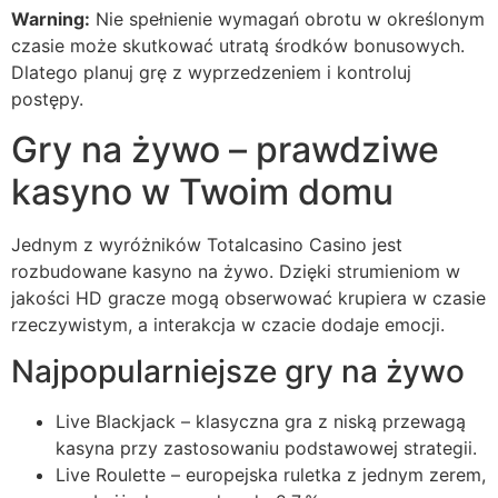
Warning:
Nie spełnienie wymagań obrotu w określonym
czasie może skutkować utratą środków bonusowych.
Dlatego planuj grę z wyprzedzeniem i kontroluj
postępy.
Gry na żywo – prawdziwe
kasyno w Twoim domu
Jednym z wyróżników Totalcasino Casino jest
rozbudowane kasyno na żywo. Dzięki strumieniom w
jakości HD gracze mogą obserwować krupiera w czasie
rzeczywistym, a interakcja w czacie dodaje emocji.
Najpopularniejsze gry na żywo
Live Blackjack – klasyczna gra z niską przewagą
kasyna przy zastosowaniu podstawowej strategii.
Live Roulette – europejska ruletka z jednym zerem,