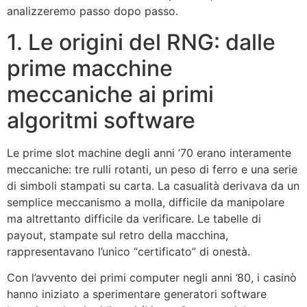
analizzeremo passo dopo passo.
1. Le origini del RNG: dalle
prime macchine
meccaniche ai primi
algoritmi software
Le prime slot machine degli anni ’70 erano interamente
meccaniche: tre rulli rotanti, un peso di ferro e una serie
di simboli stampati su carta. La casualità derivava da un
semplice meccanismo a molla, difficile da manipolare
ma altrettanto difficile da verificare. Le tabelle di
payout, stampate sul retro della macchina,
rappresentavano l’unico “certificato” di onestà.
Con l’avvento dei primi computer negli anni ’80, i casinò
hanno iniziato a sperimentare generatori software