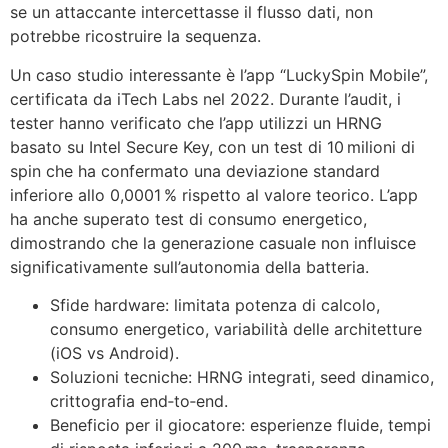
se un attaccante intercettasse il flusso dati, non
potrebbe ricostruire la sequenza.
Un caso studio interessante è l’app “LuckySpin Mobile”,
certificata da iTech Labs nel 2022. Durante l’audit, i
tester hanno verificato che l’app utilizzi un HRNG
basato su Intel Secure Key, con un test di 10 milioni di
spin che ha confermato una deviazione standard
inferiore allo 0,0001 % rispetto al valore teorico. L’app
ha anche superato test di consumo energetico,
dimostrando che la generazione casuale non influisce
significativamente sull’autonomia della batteria.
Sfide hardware: limitata potenza di calcolo,
consumo energetico, variabilità delle architetture
(iOS vs Android).
Soluzioni tecniche: HRNG integrati, seed dinamico,
crittografia end‑to‑end.
Beneficio per il giocatore: esperienze fluide, tempi