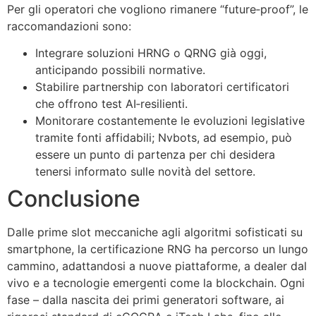
Per gli operatori che vogliono rimanere “future‑proof”, le
raccomandazioni sono:
Integrare soluzioni HRNG o QRNG già oggi,
anticipando possibili normative.
Stabilire partnership con laboratori certificatori
che offrono test AI‑resilienti.
Monitorare costantemente le evoluzioni legislative
tramite fonti affidabili; Nvbots, ad esempio, può
essere un punto di partenza per chi desidera
tenersi informato sulle novità del settore.
Conclusione
Dalle prime slot meccaniche agli algoritmi sofisticati su
smartphone, la certificazione RNG ha percorso un lungo
cammino, adattandosi a nuove piattaforme, a dealer dal
vivo e a tecnologie emergenti come la blockchain. Ogni
fase – dalla nascita dei primi generatori software, ai