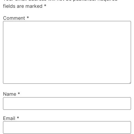
fields are marked
*
Comment
*
Name
*
Email
*