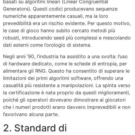
basati su algoritmi lineari (Linear Congruential
Generators). Questi codici producevano sequenze
numeriche apparentemente casuali, ma la loro
prevedibilità era un rischio evidente. Per questo motivo,
le case di gioco hanno subito cercato metodi più
robusti, introducendo seed più complessi e mescolando
dati esterni come l’orologio di sistema.
Negli anni ’90, l’industria ha assistito a una svolta: l’uso
di hardware dedicato, come le schede di entropia, per
alimentare gli RNG. Questo ha consentito di superare le
limitazioni dei primi algoritmi software, offrendo una
casualità più resistente a manipolazioni. La spinta verso
la certificazione è nata proprio da questi miglioramenti,
poiché gli operatori dovevano dimostrare ai giocatori
che i numeri prodotti erano davvero imprevedibili e non
favorivano alcuna parte.
2. Standard di