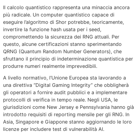
Il calcolo quantistico rappresenta una minaccia ancora
più radicale. Un computer quantistico capace di
eseguire l’algoritmo di Shor potrebbe, teoricamente,
invertire la funzione hash usata per i seed,
compromettendo la sicurezza dei RNG attuali. Per
questo, alcune certificazioni stanno sperimentando
QRNG (Quantum Random Number Generators), che
sfruttano il principio di indeterminazione quantistica per
produrre numeri realmente imprevedibili.
A livello normativo, l’Unione Europea sta lavorando a
una direttiva “Digital Gaming Integrity” che obbligherà
gli operatori a fornire audit pubblici e a implementare
protocolli di verifica in tempo reale. Negli USA, le
giurisdizioni come New Jersey e Pennsylvania hanno già
introdotto requisiti di reporting mensile per gli RNG. In
Asia, Singapore e Giappone stanno aggiornando le loro
licenze per includere test di vulnerabilità AI.