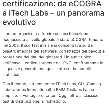
certificazione: da eCOGRA
a iTech Labs – un panorama
evolutivo
Il primo organismo a fornire una certificazione
riconosciuta a livello globale è stato eCOGRA, fondato
nel 2003. Il suo test iniziale si concentrava su tre
pilastri: integrità del software, correttezza del payout e
protezione dei dati dei giocatori. Un audit tipico
verificava il codice sorgente dell’RNG, confrontando le
sequenze generate con quelle attese da modelli
statistici.
Con il tempo, altri enti come iTech Labs, GLI (Gaming
Laboratories International) e BMM Testlabs hanno
ampliato il ventaglio di criteri. Oggi, oltre al classico
test di distribuzione, si richiedono: