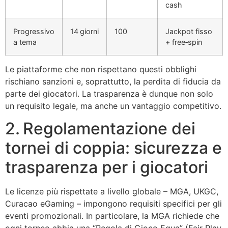
cash
Progressivo
14 giorni
100
Jackpot fisso
a tema
+ free‑spin
Le piattaforme che non rispettano questi obblighi
rischiano sanzioni e, soprattutto, la perdita di fiducia da
parte dei giocatori. La trasparenza è dunque non solo
un requisito legale, ma anche un vantaggio competitivo.
2. Regolamentazione dei
tornei di coppia: sicurezza e
trasparenza per i giocatori
Le licenze più rispettate a livello globale – MGA, UKGC,
Curacao eGaming – impongono requisiti specifici per gli
eventi promozionali. In particolare, la MGA richiede che