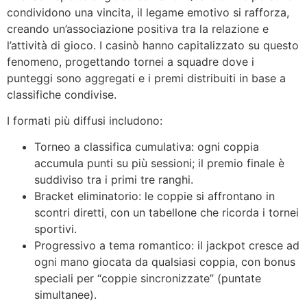
condividono una vincita, il legame emotivo si rafforza,
creando un’associazione positiva tra la relazione e
l’attività di gioco. I casinò hanno capitalizzato su questo
fenomeno, progettando tornei a squadre dove i
punteggi sono aggregati e i premi distribuiti in base a
classifiche condivise.
I formati più diffusi includono:
Torneo a classifica cumulativa: ogni coppia
accumula punti su più sessioni; il premio finale è
suddiviso tra i primi tre ranghi.
Bracket eliminatorio: le coppie si affrontano in
scontri diretti, con un tabellone che ricorda i tornei
sportivi.
Progressivo a tema romantico: il jackpot cresce ad
ogni mano giocata da qualsiasi coppia, con bonus
speciali per “coppie sincronizzate” (puntate
simultanee).