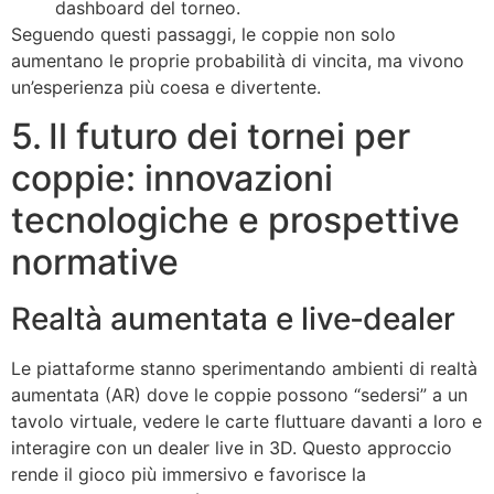
dashboard del torneo.
Seguendo questi passaggi, le coppie non solo
aumentano le proprie probabilità di vincita, ma vivono
un’esperienza più coesa e divertente.
5. Il futuro dei tornei per
coppie: innovazioni
tecnologiche e prospettive
normative
Realtà aumentata e live‑dealer
Le piattaforme stanno sperimentando ambienti di realtà
aumentata (AR) dove le coppie possono “sedersi” a un
tavolo virtuale, vedere le carte fluttuare davanti a loro e
interagire con un dealer live in 3D. Questo approccio
rende il gioco più immersivo e favorisce la