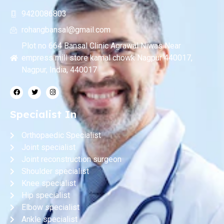
9420086803
rohangbansal@gmail.com
Plot no 664 Bansal Clinic Agrawal Niwas Near
empress mill store kamal chowk Nagpur 440017,
Nagpur, India, 440017
Specialist In
Orthopaedic Specialist
Joint specialist
Joint reconstruction surgeon
Shoulder specialist
Knee specialist
Hip specialist
Elbow specialist
Ankle specialist