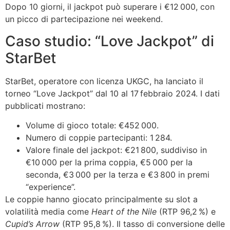
Dopo 10 giorni, il jackpot può superare i €12 000, con
un picco di partecipazione nei weekend.
Caso studio: “Love Jackpot” di
StarBet
StarBet, operatore con licenza UKGC, ha lanciato il
torneo “Love Jackpot” dal 10 al 17 febbraio 2024. I dati
pubblicati mostrano:
Volume di gioco totale: €452 000.
Numero di coppie partecipanti: 1 284.
Valore finale del jackpot: €21 800, suddiviso in
€10 000 per la prima coppia, €5 000 per la
seconda, €3 000 per la terza e €3 800 in premi
“experience”.
Le coppie hanno giocato principalmente su slot a
volatilità media come
Heart of the Nile
(RTP 96,2 %) e
Cupid’s Arrow
(RTP 95,8 %). Il tasso di conversione delle