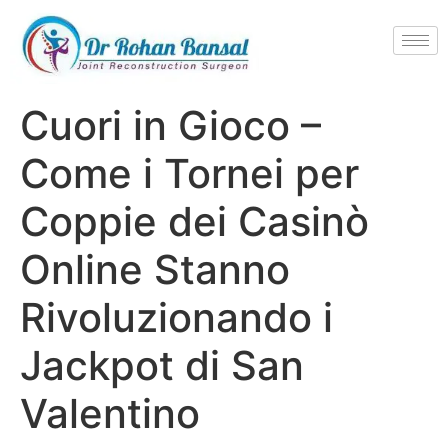
Cuori in Gioco –
Come i Tornei per
Coppie dei Casinò
Online Stanno
Rivoluzionando i
Jackpot di San
Valentino