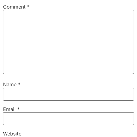
Comment
*
Name
*
Email
*
Website