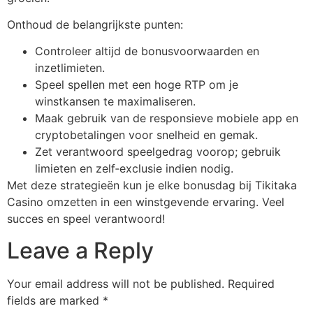
Onthoud de belangrijkste punten:
Controleer altijd de bonusvoorwaarden en
inzetlimieten.
Speel spellen met een hoge RTP om je
winstkansen te maximaliseren.
Maak gebruik van de responsieve mobiele app en
cryptobetalingen voor snelheid en gemak.
Zet verantwoord speelgedrag voorop; gebruik
limieten en zelf‑exclusie indien nodig.
Met deze strategieën kun je elke bonusdag bij Tikitaka
Casino omzetten in een winstgevende ervaring. Veel
succes en speel verantwoord!
Leave a Reply
Your email address will not be published.
Required
fields are marked
*