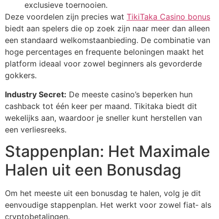
exclusieve toernooien.
Deze voordelen zijn precies wat
TikiTaka Casino bonus
biedt aan spelers die op zoek zijn naar meer dan alleen
een standaard welkomstaanbieding. De combinatie van
hoge percentages en frequente beloningen maakt het
platform ideaal voor zowel beginners als gevorderde
gokkers.
Industry Secret:
De meeste casino’s beperken hun
cashback tot één keer per maand. Tikitaka biedt dit
wekelijks aan, waardoor je sneller kunt herstellen van
een verliesreeks.
Stappenplan: Het Maximale
Halen uit een Bonusdag
Om het meeste uit een bonusdag te halen, volg je dit
eenvoudige stappenplan. Het werkt voor zowel fiat‑ als
cryptobetalingen.