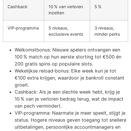
Cashback
10 % van verloren
5 %
inzetten
VIP‑programma
5 niveaus,
3 niveaus,
exclusieve events
minder perks
Welkomstbonus: Nieuwe spelers ontvangen een
100 % match op hun eerste storting tot €500 én
200 gratis spins op populaire slots.
Wekelijkse reload‑bonus: Elke week kun je tot
€100 extra krijgen, waardoor je bankroll constant
groeit.
Cashback: Als je een slechte week hebt, krijg je
10 % van je verloren bedrag terug, wat de impact
van pech vermindert.
VIP‑programma: Naarmate je meer speelt, stijgt je
status. Hogere niveaus geven toegang tot snellere
uitbetalingen, persoonlijke accountmanagers en