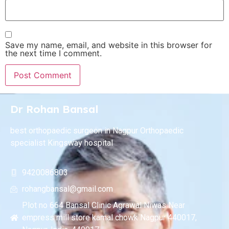
Save my name, email, and website in this browser for
the next time I comment.
Dr Rohan Bansal
best orthopaedic surgeon in Nagpur Orthopaedic
specialist Kingsway hospital
9420086803
rohangbansal@gmail.com
Plot no 664 Bansal Clinic Agrawal Niwas Near
empress mill store kamal chowk Nagpur 440017,