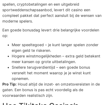
spellen, cryptobetalingen en een uitgebreid
sportweddenschapsaanbod, levert dit casino een
compleet pakket dat perfect aansluit bij de wensen van
moderne spelers.
Een goede bonusdag levert drie belangrijke voordelen
op:
Meer speeltegoed – je kunt langer spelen zonder
eigen geld te riskeren.
Hogere winstmogelijkheden – extra geld betekent
meer kansen op grote uitbetalingen.
Snellere terugverdientijd – een goede bonus
versnelt het moment waarop je je winst kunt
opnemen.
Pro Tip:
Houd altijd de inzet‑ en omzetsvereisten in de
gaten. Een bonus is pas echt voordelig als de
voorwaarden realistisch zijn.