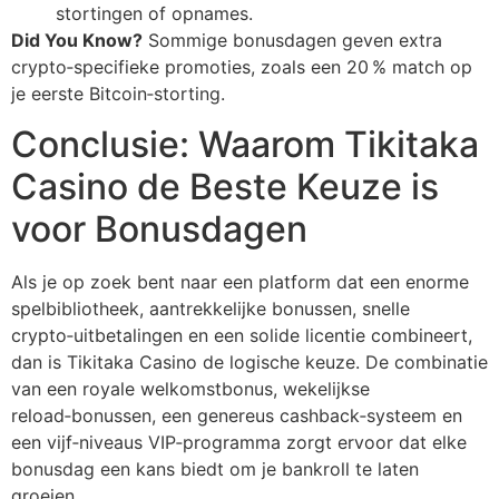
stortingen of opnames.
Did You Know?
Sommige bonusdagen geven extra
crypto‑specifieke promoties, zoals een 20 % match op
je eerste Bitcoin‑storting.
Conclusie: Waarom Tikitaka
Casino de Beste Keuze is
voor Bonusdagen
Als je op zoek bent naar een platform dat een enorme
spelbibliotheek, aantrekkelijke bonussen, snelle
crypto‑uitbetalingen en een solide licentie combineert,
dan is Tikitaka Casino de logische keuze. De combinatie
van een royale welkomstbonus, wekelijkse
reload‑bonussen, een genereus cashback‑systeem en
een vijf‑niveaus VIP‑programma zorgt ervoor dat elke
bonusdag een kans biedt om je bankroll te laten
groeien.