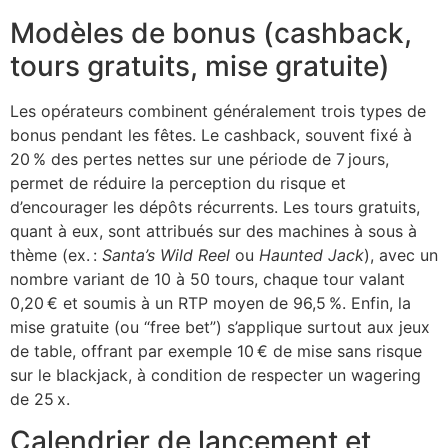
Modèles de bonus (cashback,
tours gratuits, mise gratuite)
Les opérateurs combinent généralement trois types de
bonus pendant les fêtes. Le cashback, souvent fixé à
20 % des pertes nettes sur une période de 7 jours,
permet de réduire la perception du risque et
d’encourager les dépôts récurrents. Les tours gratuits,
quant à eux, sont attribués sur des machines à sous à
thème (ex. :
Santa’s Wild Reel
ou
Haunted Jack
), avec un
nombre variant de 10 à 50 tours, chaque tour valant
0,20 € et soumis à un RTP moyen de 96,5 %. Enfin, la
mise gratuite (ou “free bet”) s’applique surtout aux jeux
de table, offrant par exemple 10 € de mise sans risque
sur le blackjack, à condition de respecter un wagering
de 25 x.
Calendrier de lancement et