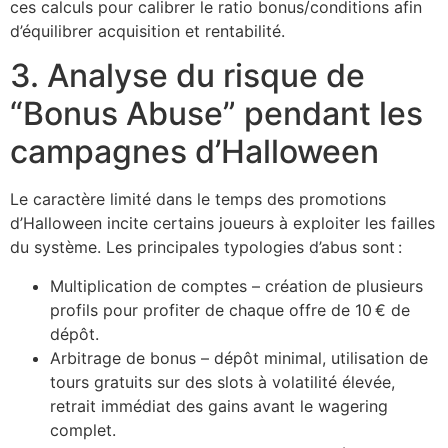
ces calculs pour calibrer le ratio bonus/conditions afin
d’équilibrer acquisition et rentabilité.
3. Analyse du risque de
“Bonus Abuse” pendant les
campagnes d’Halloween
Le caractère limité dans le temps des promotions
d’Halloween incite certains joueurs à exploiter les failles
du système. Les principales typologies d’abus sont :
Multiplication de comptes – création de plusieurs
profils pour profiter de chaque offre de 10 € de
dépôt.
Arbitrage de bonus – dépôt minimal, utilisation de
tours gratuits sur des slots à volatilité élevée,
retrait immédiat des gains avant le wagering
complet.