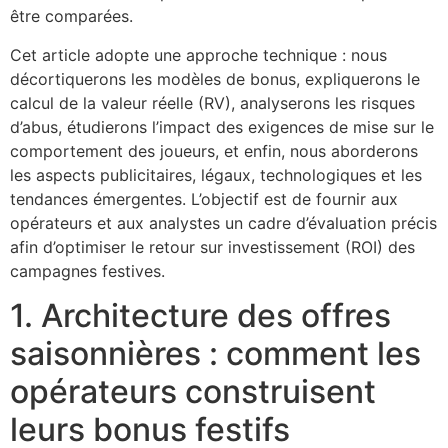
être comparées.
Cet article adopte une approche technique : nous
décortiquerons les modèles de bonus, expliquerons le
calcul de la valeur réelle (RV), analyserons les risques
d’abus, étudierons l’impact des exigences de mise sur le
comportement des joueurs, et enfin, nous aborderons
les aspects publicitaires, légaux, technologiques et les
tendances émergentes. L’objectif est de fournir aux
opérateurs et aux analystes un cadre d’évaluation précis
afin d’optimiser le retour sur investissement (ROI) des
campagnes festives.
1. Architecture des offres
saisonnières : comment les
opérateurs construisent
leurs bonus festifs