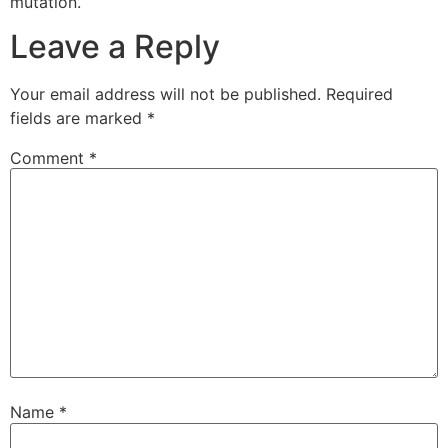
mutation.
Leave a Reply
Your email address will not be published.
Required
fields are marked
*
Comment
*
Name
*