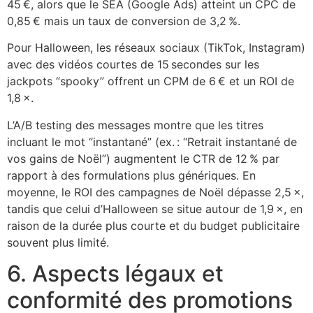
45 €, alors que le SEA (Google Ads) atteint un CPC de
0,85 € mais un taux de conversion de 3,2 %.
Pour Halloween, les réseaux sociaux (TikTok, Instagram)
avec des vidéos courtes de 15 secondes sur les
jackpots “spooky” offrent un CPM de 6 € et un ROI de
1,8 ×.
L’A/B testing des messages montre que les titres
incluant le mot “instantané” (ex. : “Retrait instantané de
vos gains de Noël”) augmentent le CTR de 12 % par
rapport à des formulations plus génériques. En
moyenne, le ROI des campagnes de Noël dépasse 2,5 ×,
tandis que celui d’Halloween se situe autour de 1,9 ×, en
raison de la durée plus courte et du budget publicitaire
souvent plus limité.
6. Aspects légaux et
conformité des promotions