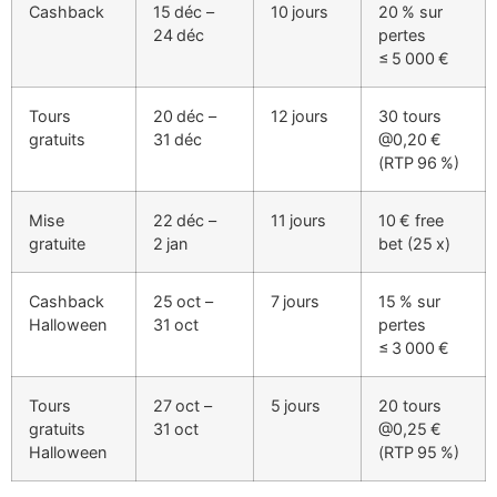
Cashback
15 déc –
10 jours
20 % sur
24 déc
pertes
≤ 5 000 €
Tours
20 déc –
12 jours
30 tours
gratuits
31 déc
@0,20 €
(RTP 96 %)
Mise
22 déc –
11 jours
10 € free
gratuite
2 jan
bet (25 x)
Cashback
25 oct –
7 jours
15 % sur
Halloween
31 oct
pertes
≤ 3 000 €
Tours
27 oct –
5 jours
20 tours
gratuits
31 oct
@0,25 €
Halloween
(RTP 95 %)