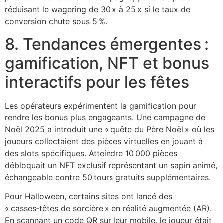
réduisant le wagering de 30 x à 25 x si le taux de
conversion chute sous 5 %.
8. Tendances émergentes :
gamification, NFT et bonus
interactifs pour les fêtes
Les opérateurs expérimentent la gamification pour
rendre les bonus plus engageants. Une campagne de
Noël 2025 a introduit une « quête du Père Noël » où les
joueurs collectaient des pièces virtuelles en jouant à
des slots spécifiques. Atteindre 10 000 pièces
débloquait un NFT exclusif représentant un sapin animé,
échangeable contre 50 tours gratuits supplémentaires.
Pour Halloween, certains sites ont lancé des
« casses‑têtes de sorcière » en réalité augmentée (AR).
En scannant un code QR sur leur mobile, le joueur était