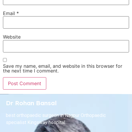
Email
*
Website
Save my name, email, and website in this browser for
the next time I comment.
Dr Rohan Bansal
best orthopaedic surgeon in Nagpur Orthopaedic
specialist Kingsway hospital