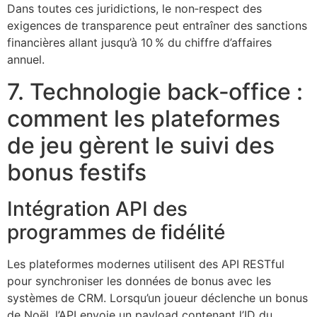
Dans toutes ces juridictions, le non‑respect des
exigences de transparence peut entraîner des sanctions
financières allant jusqu’à 10 % du chiffre d’affaires
annuel.
7. Technologie back‑office :
comment les plateformes
de jeu gèrent le suivi des
bonus festifs
Intégration API des
programmes de fidélité
Les plateformes modernes utilisent des API RESTful
pour synchroniser les données de bonus avec les
systèmes de CRM. Lorsqu’un joueur déclenche un bonus
de Noël, l’API envoie un payload contenant l’ID du