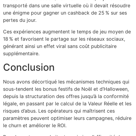
transporté dans une salle virtuelle où il devait résoudre
une énigme pour gagner un cashback de 25 % sur ses
pertes du jour.
Ces expériences augmentent le temps de jeu moyen de
18 % et favorisent le partage sur les réseaux sociaux,
générant ainsi un effet viral sans coût publicitaire
supplémentaire.
Conclusion
Nous avons décortiqué les mécanismes techniques qui
sous-tendent les bonus festifs de Noël et d’Halloween,
depuis la structuration des offres jusqu’à la conformité
légale, en passant par le calcul de la Valeur Réelle et les
risques d’abus. Les opérateurs qui maîtrisent ces
paramètres peuvent optimiser leurs campagnes, réduire
le churn et améliorer le ROI.