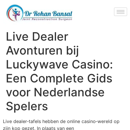
Live Dealer
Avonturen bij
Luckywave Casino:
Een Complete Gids
voor Nederlandse
Spelers
Live dealer‑tafels hebben de online casino‑wereld op
zijn kop gezet. In plaats van een