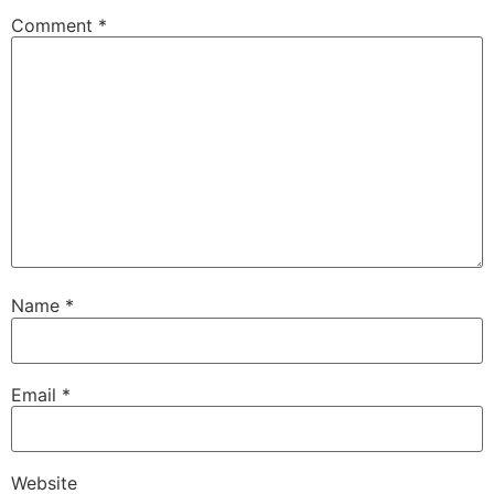
Comment
*
Name
*
Email
*
Website