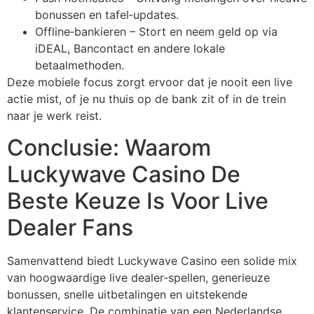
bonussen en tafel‑updates.
Offline‑bankieren – Stort en neem geld op via
iDEAL, Bancontact en andere lokale
betaalmethoden.
Deze mobiele focus zorgt ervoor dat je nooit een live
actie mist, of je nu thuis op de bank zit of in de trein
naar je werk reist.
Conclusie: Waarom
Luckywave Casino De
Beste Keuze Is Voor Live
Dealer Fans
Samenvattend biedt Luckywave Casino een solide mix
van hoogwaardige live dealer‑spellen, generieuze
bonussen, snelle uitbetalingen en uitstekende
klantenservice. De combinatie van een Nederlandse