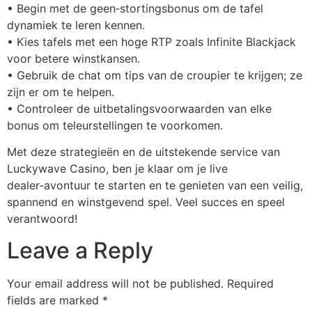
• Begin met de geen‑stortingsbonus om de tafel
dynamiek te leren kennen.
• Kies tafels met een hoge RTP zoals Infinite Blackjack
voor betere winstkansen.
• Gebruik de chat om tips van de croupier te krijgen; ze
zijn er om te helpen.
• Controleer de uitbetalingsvoorwaarden van elke
bonus om teleurstellingen te voorkomen.
Met deze strategieën en de uitstekende service van
Luckywave Casino, ben je klaar om je live
dealer‑avontuur te starten en te genieten van een veilig,
spannend en winstgevend spel. Veel succes en speel
verantwoord!
Leave a Reply
Your email address will not be published.
Required
fields are marked
*