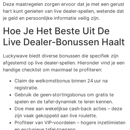
Deze maatregelen zorgen ervoor dat je met een gerust
hart kunt genieten van live dealer‑spellen, wetende dat
je geld en persoonlijke informatie veilig zijn.
Hoe Je Het Beste Uit De
Live Dealer‑Bonussen Haalt
Luckywave biedt diverse bonussen die specifiek zijn
afgestemd op live dealer‑spellen. Hieronder vind je een
handige checklist om maximaal te profiteren:
Claim de welkomstbonus binnen 24 uur na
registratie.
Gebruik de geen‑stortingsbonus om gratis te
spelen en de tafel‑dynamiek te leren kennen.
Doe mee aan wekelijkse cash‑back acties – deze
zijn vaak gekoppeld aan live roulette.
Profiteer van VIP‑voordelen – hogere inzetlimieten
en exclusieve tafel‑toegang.