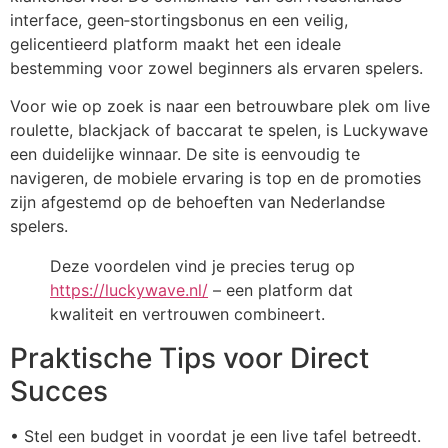
interface, geen‑stortingsbonus en een veilig,
gelicentieerd platform maakt het een ideale
bestemming voor zowel beginners als ervaren spelers.
Voor wie op zoek is naar een betrouwbare plek om live
roulette, blackjack of baccarat te spelen, is Luckywave
een duidelijke winnaar. De site is eenvoudig te
navigeren, de mobiele ervaring is top en de promoties
zijn afgestemd op de behoeften van Nederlandse
spelers.
Deze voordelen vind je precies terug op
https://luckywave.nl/
– een platform dat
kwaliteit en vertrouwen combineert.
Praktische Tips voor Direct
Succes
• Stel een budget in voordat je een live tafel betreedt.